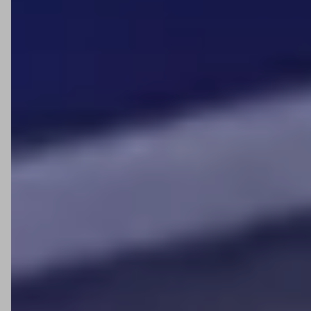
Sim. Muitos modelos seguem normas como CAT II, CAT III
e CAT IV, assegurando maior proteção durante o uso.
Qual é a diferença entre a Minipa e marcas
internacionais como a Fluke?
A Minipa foca em acessibilidade e variedade, sendo uma
opção prática e econômica, enquanto marcas
internacionais geralmente atuam em segmentos mais
premium.
Onde posso comprar equipamentos Minipa?
A Anhanguera Ferramentas oferece uma linha completa
de produtos Minipa, disponíveis para compra online com
entrega em todo o Brasil.