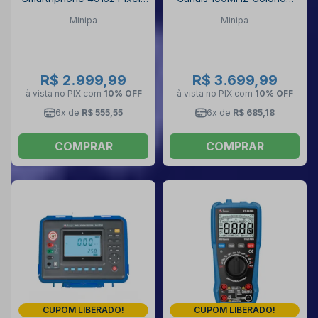
MTV-10M MINIPA
Interface USB MO-1102C
Minipa
Minipa
MINIPA
R$ 2.999,99
R$ 3.699,99
à vista no PIX
com
10% OFF
à vista no PIX
com
10% OFF
6x de
R$ 555,55
6x de
R$ 685,18
COMPRAR
COMPRAR
CUPOM LIBERADO!
CUPOM LIBERADO!