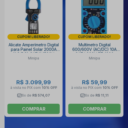
CUPOM LIBERADO!
CUPOM LIBERADO!
Alicate Amperímetro Digital
Multímetro Digital
para Painel Solar 2000A
600/600V (AC/DC) 10A
(AC/DC) CAT III 1500V
CAT I 600V ET-1000
Minipa
Minipa
TRUE RMS ET-4710 MINIPA
MINIPA
R$ 3.099,99
R$ 59,99
à vista no PIX
com
10% OFF
à vista no PIX
com
10% OFF
6x de
R$ 574,07
6x de
R$ 11,11
COMPRAR
COMPRAR