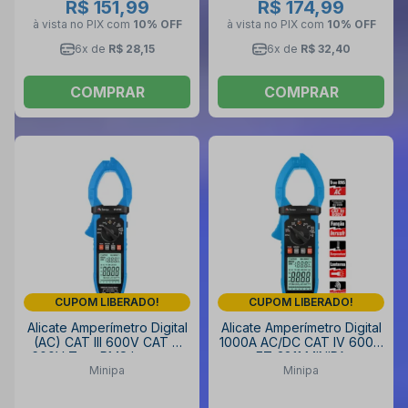
R$ 151,99
R$ 174,99
à vista no PIX
com
10% OFF
à vista no PIX
com
10% OFF
6x de
R$ 28,15
6x de
R$ 32,40
COMPRAR
COMPRAR
CUPOM LIBERADO!
CUPOM LIBERADO!
Alicate Amperímetro Digital
Alicate Amperímetro Digital
(AC) CAT III 600V CAT V
1000A AC/DC CAT IV 600V
600V True RMS Lanterna
ET-3811 MINIPA
Minipa
Minipa
ET-3710C MINIPA