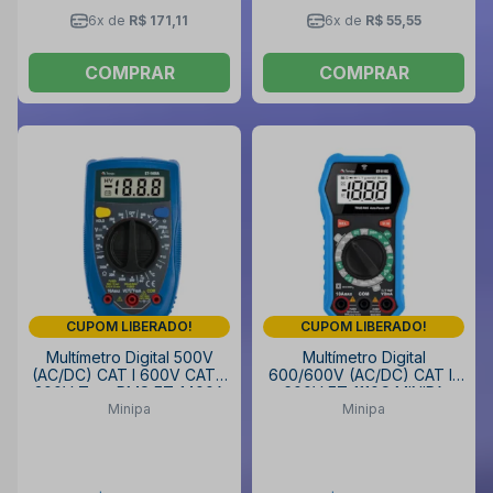
6x de
R$ 171,11
6x de
R$ 55,55
COMPRAR
COMPRAR
CUPOM LIBERADO!
CUPOM LIBERADO!
Multímetro Digital 500V
Multímetro Digital
(AC/DC) CAT I 600V CAT II
600/600V (AC/DC) CAT III
300V True RMS ET-1400A
600V ET-1110C MINIPA
Minipa
Minipa
MINIPA