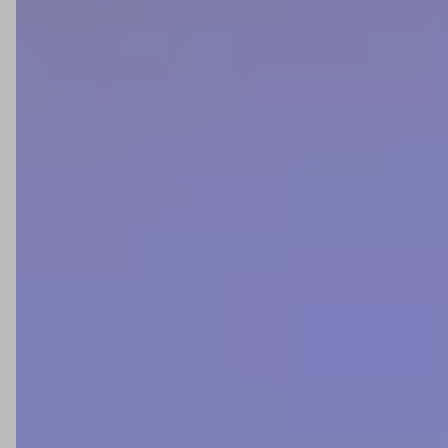
Contato
Benefícios
Frete Grátis
Retire na Loja
Promoções
Televendas
Campinas - SP
Televendas: (19) 3116-4000
campinas@anhangueraferramentas.com.br
Serra - ES
Televendas (27) 3442-0200
filial.serra@anhangueraferramentas.com.br
São Paulo - SP
Televendas (11) 4349-0250
sp@anhangueraferramentas.com.br
Ver todos
AQUI TEM SEGURANÇA