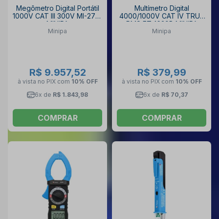
Megômetro Digital Portátil
Multímetro Digital
1000V CAT III 300V MI-2710
4000/1000V CAT IV TRUE
MINIPA
RMS ET-1639B MINIPA
Minipa
Minipa
R$ 9.957,52
R$ 379,99
à vista no PIX
com
10% OFF
à vista no PIX
com
10% OFF
6x de
R$ 1.843,98
6x de
R$ 70,37
COMPRAR
COMPRAR