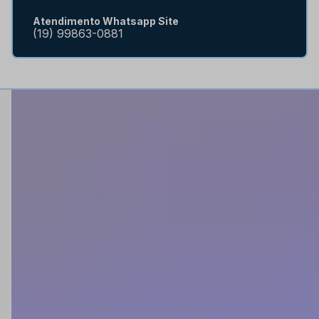
Atendimento Whatsapp Site
(19) 99863-0881
Institucional
Quem somos
Lojas físicas
Trabalhe conosco
Atendimento B2B
Atendimento Revenda
Minha Conta
Acompanhe seus Pedidos
Nosso Blog
Ajuda e Suporte
Como Comprar
Formas de Pagamento
Dúvidas Frequentes
Trocas e Devoluções
Política de Entrega
Política de Privacidade