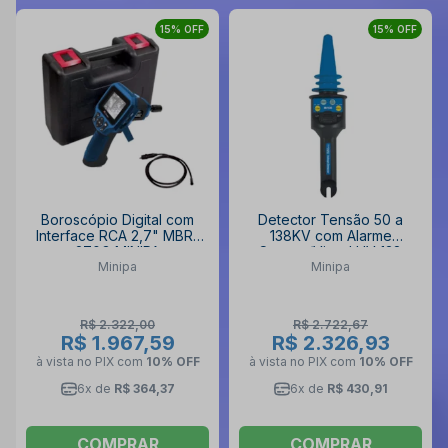
15% OFF
15% OFF
Boroscópio Digital com
Detector Tensão 50 a
Interface RCA 2,7" MBR-
138KV com Alarme
270G MINIPA
Sonoro/Visual HV 138
Minipa
Minipa
MINIPA
R$ 2.322,00
R$ 2.722,67
R$ 1.967,59
R$ 2.326,93
à vista no PIX
com
10% OFF
à vista no PIX
com
10% OFF
6x de
R$ 364,37
6x de
R$ 430,91
COMPRAR
COMPRAR