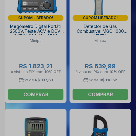
CUPOM LIBERADO!
CUPOM LIBERADO!
Megômetro Digital Portátil
Detector de Gás
2500V/Teste ACV e DCV/
Combustível MGC-1000
CAT IV 600V MI-2702
MINIPA
Minipa
Minipa
MINIPA
R$ 1.823,21
R$ 639,99
à vista no PIX
com
10% OFF
à vista no PIX
com
10% OFF
6x de
R$ 337,63
6x de
R$ 118,52
COMPRAR
COMPRAR