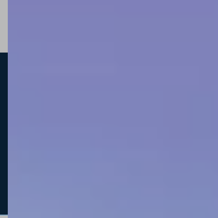
Anhanguera Comércio de Ferramentas Ltda | CNPJ: 00.565.813/0001-
29 | I.E: 244.539.101.113 Rua Ronald Cladstone Negri, 375 - Polo I de
Alta Tecnologia de Campinas | Campinas SP | CEP: 13069-472
Wake© TODOS OS DIREITOS RESERVADOS. As fotos, textos e layout
aqui veiculados são de propriedade da Loja. É proibida a utilização
total ou parcial sem nossa autorização. Imagens meramente
ilustrativas.
ATENÇÃO: EVENTUAIS PROMOÇÕES, DESCONTOS, PREÇOS E
PRAZOS DE PAGAMENTO EXPOSTOS AQUI SÃO VÁLIDOS APENAS
PARA COMPRAS VIA INTERNET. EM CASO DE DIVERGÊNCIA DE
PREÇOS NO SITE, O VALOR VÁLIDO É O DO CARRINHO DE COMPRAS.
PREÇOS E ESTOQUE SUJEITO A ALTERAÇÕES SEM AVISO PRÉVIO.