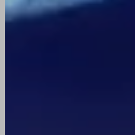
necessidade.
FAQ – Minipa
A Minipa é uma marca confiável?
Sim. A Minipa é consolidada no Brasil e oferece produtos
de qualidade com bom custo-benefício para o setor de
medição.
Quais são os principais produtos da Minipa?
Os principais produtos são
multímetros
,
alicates
amperímetros
, fontes de alimentação,
detectores de
tensão
e
termômetros digitais
estão entre os mais
procurados.
Para quem os produtos Minipa são indicados?
São recomendados para técnicos, engenheiros,
estudantes de elétrica e eletrônica, além de profissionais
de manutenção em geral.
Os instrumentos da Minipa têm certificação de
segurança?