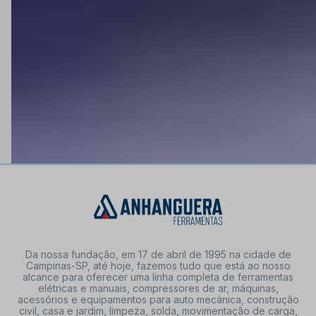
FORMAS DE PAGAMENTO
Da nossa fundação, em 17 de abril de 1995 na cidade de
Campinas-SP, até hoje, fazemos tudo que está ao nosso
alcance para oferecer uma linha completa de ferramentas
elétricas e manuais, compressores de ar, máquinas,
acessórios e equipamentos para auto mecânica, construção
civil, casa e jardim, limpeza, solda, movimentação de carga,