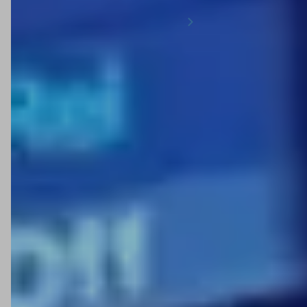
1
2
3
4
5
6
A
Minipa
é uma marca nacional que se destaca pela
variedade de instrumentos de teste e medição.
Reconhecida pela boa relação entre custo e
desempenho, oferece equipamentos confiáveis que
atendem tanto estudantes quanto profissionais de
elétrica, eletrônica, manutenção e automação.
No catálogo da
Anhanguera Ferramentas
você encontra
uma ampla linha de produtos Minipa, como multímetros
digitais, alicates amperímetros, terrômetros, detectores
de tensão, fasímetros, tacômetros e câmeras de
inspeção. São opções que combinam praticidade e
segurança para o uso em diferentes cenários.
Os instrumentos da Minipa ajudam a executar testes com
precisão, tornando o trabalho mais ágil e eficiente. Por
serem equipamentos versáteis e de fácil utilização, são
indicados para técnicos iniciantes e para quem já atua em
projetos mais complexos.
Conheça as opções da Minipa disponíveis em nosso site
e escolha o equipamento que melhor se adapta à sua