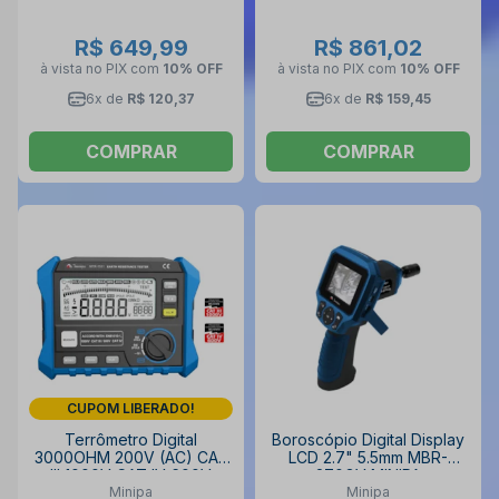
R$ 649,99
R$ 861,02
à vista no PIX
com
10% OFF
à vista no PIX
com
10% OFF
6x de
R$ 120,37
6x de
R$ 159,45
COMPRAR
COMPRAR
CUPOM LIBERADO!
Terrômetro Digital
Boroscópio Digital Display
3000OHM 200V (AC) CAT
LCD 2.7" 5.5mm MBR-
III 1000V CAT IV 600V
270GV MINIPA
Minipa
Minipa
MTR-1531 MINIPA