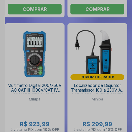
COMPRAR
COMPRAR
CUPOM LIBERADO!
Multímetro Digital 200/750V
Localizador de Disjuntor
AC CAT III 1000V/CAT IV
Transmissor 100 a 230V AC
600V ET-2704 MINIPA
CAT III 250V EzFIND MINIPA
Minipa
Minipa
R$ 923,99
R$ 299,99
à vista no PIX
com
10% OFF
à vista no PIX
com
10% OFF