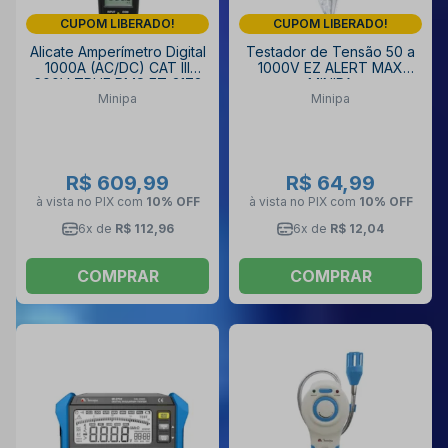
CUPOM LIBERADO!
CUPOM LIBERADO!
Alicate Amperímetro Digital
Testador de Tensão 50 a
1000A (AC/DC) CAT III
1000V EZ ALERT MAX
600V TRUE RMS ET-3178
MINIPA
Minipa
Minipa
MINIPA
R$ 609,99
R$ 64,99
à vista no PIX
com
10% OFF
à vista no PIX
com
10% OFF
6x de
R$ 112,96
6x de
R$ 12,04
COMPRAR
COMPRAR