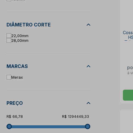
DIÂMETRO CORTE
Coss
22,00mm
HS
28,00mm
Tub
MARCAS
po
à v
Merax
PREÇO
66,78
1294449,33