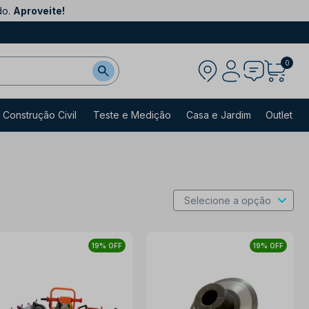
do.
Aproveite!
0
Construção Civil
Teste e Medição
Casa e Jardim
Outlet
19% OFF
19% OFF