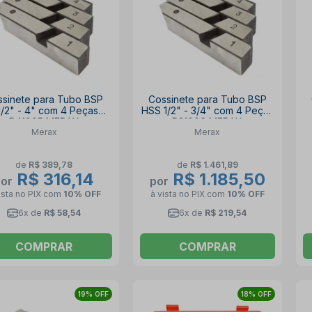
ssinete para Tubo BSP
Cossinete para Tubo BSP
1/2" - 4" com 4 Peças
HSS 1/2" - 3/4" com 4 Peças
R41005 MERAX
R21006 MERAX
Merax
Merax
de
R$ 389,78
de
R$ 1.461,89
R$ 316,14
R$ 1.185,50
por
por
ista no PIX
com
10% OFF
à vista no PIX
com
10% OFF
6x de
R$ 58,54
6x de
R$ 219,54
COMPRAR
COMPRAR
19% OFF
18% OFF