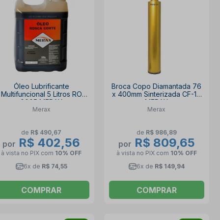
Óleo Lubrificante
Broca Copo Diamantada 76
Multifuncional 5 Litros RO
x 400mm Sinterizada CF-1S
0005 MERAX
MERAX
Merax
Merax
de
R$ 490,67
de
R$ 986,89
R$ 402,56
R$ 809,65
por
por
à vista no PIX
com
10% OFF
à vista no PIX
com
10% OFF
6x de
R$ 74,55
6x de
R$ 149,94
COMPRAR
COMPRAR