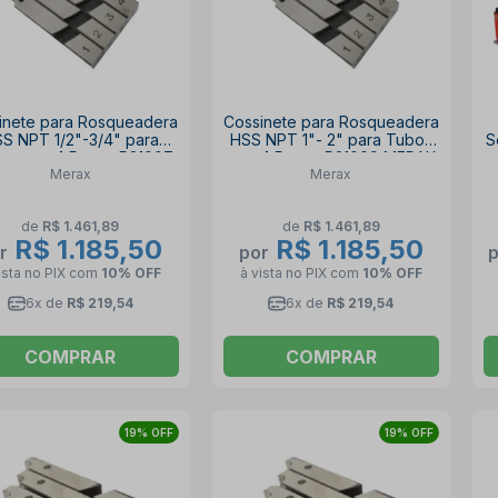
inete para Rosqueadera
Cossinete para Rosqueadera
S NPT 1/2"-3/4" para
HSS NPT 1"- 2" para Tubos
S
os com 4 Peças R21007
com 4 Peças R21009 MERAX
Merax
Merax
MERAX
de
R$ 1.461,89
de
R$ 1.461,89
R$ 1.185,50
R$ 1.185,50
r
por
ista no PIX
com
10% OFF
à vista no PIX
com
10% OFF
6x de
R$ 219,54
6x de
R$ 219,54
COMPRAR
COMPRAR
19% OFF
19% OFF