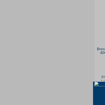
Broc
40
p
à v