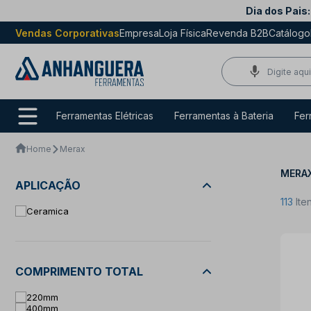
Dia dos Pais:
Vendas Corporativas
Empresa
Loja Física
Revenda B2B
Catálogo
Ferramentas Elétricas
Ferramentas à Bateria
Fer
Home
Merax
MERA
APLICAÇÃO
113
Ite
Ceramica
COMPRIMENTO TOTAL
220mm
400mm