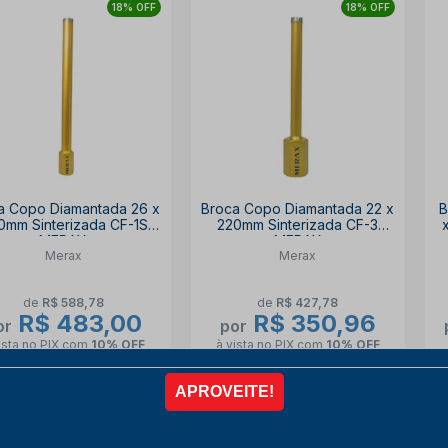
18% OFF
18% OFF
a Copo Diamantada 26 x
Broca Copo Diamantada 22 x
B
0mm Sinterizada CF-1S
220mm Sinterizada CF-3
MERAX
MERAX
Merax
Merax
de
R$ 588,78
de
R$ 427,78
R$ 483,00
R$ 350,96
or
por
ista no PIX
com
10% OFF
à vista no PIX
com
10% OFF
6x de
R$ 89,44
6x de
R$ 64,99
COMPRAR
COMPRAR