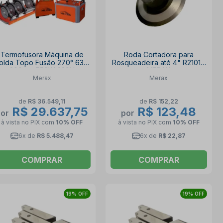
Termofusora Máquina de
Roda Cortadora para
olda Topo Fusão 270° 63 a
Rosqueadeira até 4" R21014
200mm 750W 220V
MERAX
Merax
Merax
TER63200 MERAX
de
R$ 36.549,11
de
R$ 152,22
R$ 29.637,75
R$ 123,48
por
por
à vista no PIX
com
10% OFF
à vista no PIX
com
10% OFF
6x de
R$ 5.488,47
6x de
R$ 22,87
COMPRAR
COMPRAR
19% OFF
19% OFF