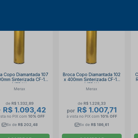
18% OFF
18% OFF
a Copo Diamantada 107
Broca Copo Diamantada 102
C
00mm Sinterizada CF-1S
x 400mm Sinterizada CF-1S
MERAX
MERAX
Merax
Merax
de
R$ 1.332,89
de
R$ 1.228,33
R$ 1.093,42
R$ 1.007,71
r
por
ista no PIX
com
10% OFF
à vista no PIX
com
10% OFF
6x de
R$ 202,48
6x de
R$ 186,61