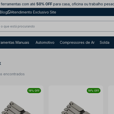
ferramentas com até
50% OFF
para casa, oficina ou trabalho pesa
Blog
Atendimento Exclusivo Site
ramentas Manuais
Automotivo
Compressores de Ar
Solda
X
ns encontrados
19% OFF
19% OFF