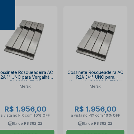
ossinete Rosqueadeira AC
Cossinete Rosqueadeira AC
R2A 1" UNC para Vergalhão
R2A 3/4" UNC para
RA0001 MERAX
Vergalhão RA0304 MERAX
Merax
Merax
R$ 1.956,00
R$ 1.956,00
à vista no PIX
com
10% OFF
à vista no PIX
com
10% OFF
6x de
R$ 362,22
6x de
R$ 362,22