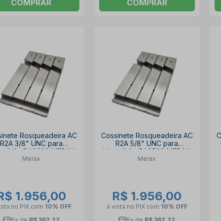
COMPRAR
COMPRAR
sinete Rosqueadeira AC
Cossinete Rosqueadeira AC
C
R2A 3/8" UNC para
R2A 5/8" UNC para
galhão RA0308 MERAX
Vergalhão RA0508 MERAX
Merax
Merax
R$ 1.956,00
R$ 1.956,00
ista no PIX
com
10% OFF
à vista no PIX
com
10% OFF
6x de
R$ 362,22
6x de
R$ 362,22