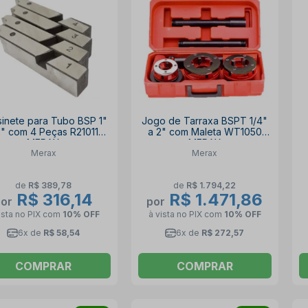
inete para Tubo BSP 1"
Jogo de Tarraxa BSPT 1/4"
2" com 4 Peças R21011
a 2" com Maleta WT1050
MERAX
MERAX
Merax
Merax
de
R$ 389,78
de
R$ 1.794,22
R$ 316,14
R$ 1.471,86
por
por
ista no PIX
com
10% OFF
à vista no PIX
com
10% OFF
6x de
R$ 58,54
6x de
R$ 272,57
COMPRAR
COMPRAR