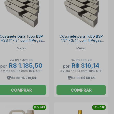
Cossinete para Tubo BSP
Cossinete para Tubo BSP
HSS 1" - 2" com 4 Peças
1/2" - 3/4" com 4 Peças
R21008 MERAX
R21010 MERAX
Merax
Merax
de
R$ 1.461,89
de
R$ 389,78
R$ 1.185,50
R$ 316,14
por
por
à vista no PIX
com
10% OFF
à vista no PIX
com
10% OFF
6x de
R$ 219,54
6x de
R$ 58,54
COMPRAR
COMPRAR
18% OFF
18% OFF