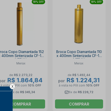
18% OFF
18% OFF
roca Copo Diamantada 152
Broca Copo Diamantada 110
x 400mm Sinterizada CF-1S
x 400mm Sinterizada CF-1S
MERAX
MERAX
Merax
Merax
de
R$ 2.273,22
de
R$ 1.492,44
R$ 1.864,84
R$ 1.224,31
por
por
à vista no PIX
com
10% OFF
à vista no PIX
com
10% OFF
X
6x de
R$ 345,34
6x de
R$ 226,72
COMPRAR
COMPRAR