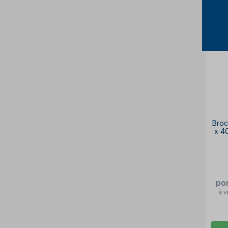
Broc
x 4
po
à v