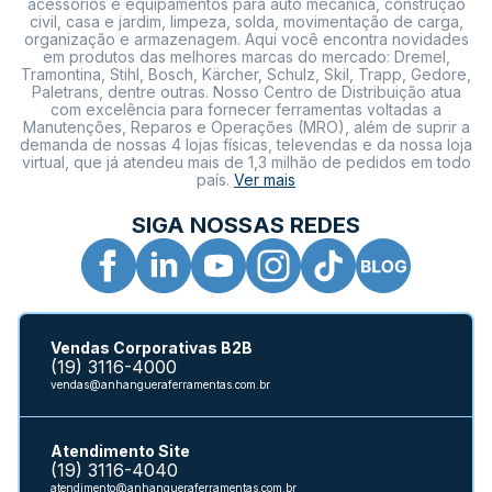
acessórios e equipamentos para auto mecânica, construção
civil, casa e jardim, limpeza, solda, movimentação de carga,
organização e armazenagem. Aqui você encontra novidades
em produtos das melhores marcas do mercado: Dremel,
Tramontina, Stihl, Bosch, Kärcher, Schulz, Skil, Trapp, Gedore,
Paletrans, dentre outras. Nosso Centro de Distribuição atua
com excelência para fornecer ferramentas voltadas a
Manutenções, Reparos e Operações (MRO), além de suprir a
demanda de nossas 4 lojas físicas, televendas e da nossa loja
virtual, que já atendeu mais de 1,3 milhão de pedidos em todo
país.
Ver mais
SIGA NOSSAS REDES
Vendas Corporativas B2B
(19) 3116-4000
vendas@anhangueraferramentas.com.br
Atendimento Site
(19) 3116-4040
atendimento@anhangueraferramentas.com.br