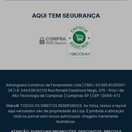
AQUI TEM SEGURANÇA
Anhanguera Comércio de Ferramentas Ltda | CNPJ: 00.565.813/0001-
29 | I.E: 244.539.101.113 Rua Ronald Cladstone Negri, 375 - Polo I de
Alta Tecnologia de Campinas | Campinas SP | CEP: 13069-472
Wake© TODOS OS DIREITOS RESERVADOS. As fotos, textos e layout
aqui veiculados são de propriedade da Loja. É proibida a utilização
total ou parcial sem nossa autorização. Imagens meramente
ilustrativas.
ATENÇÃO: EVENTUAIS PROMOÇÕES, DESCONTOS, PREÇOS E