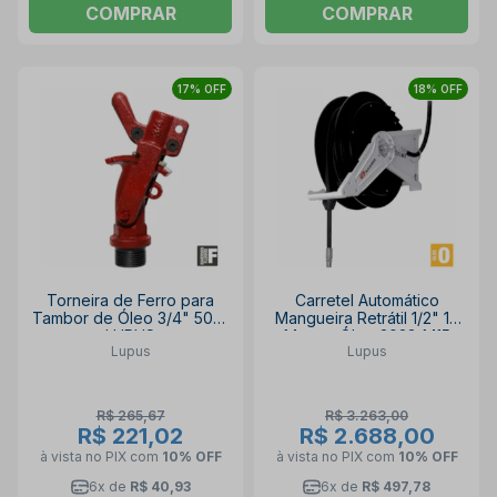
COMPRAR
COMPRAR
17% OFF
18% OFF
Torneira de Ferro para
Carretel Automático
Tambor de Óleo 3/4" 5041
Mangueira Retrátil 1/2" 15
LUPUS
Metros Óleo 3023-M15
Lupus
Lupus
LUPUS
R$ 265,67
R$ 3.263,00
R$ 221,02
R$ 2.688,00
à vista no PIX
com
10% OFF
à vista no PIX
com
10% OFF
6x de
R$ 40,93
6x de
R$ 497,78