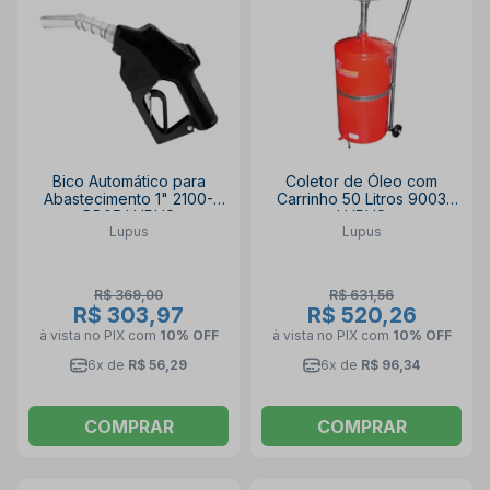
Bico Automático para
Coletor de Óleo com
Abastecimento 1" 2100-
Carrinho 50 Litros 9003
BB05 LUPUS
LUPUS
Lupus
Lupus
R$ 369,00
R$ 631,56
R$ 303,97
R$ 520,26
à vista no PIX
com
10% OFF
à vista no PIX
com
10% OFF
6x de
R$ 56,29
6x de
R$ 96,34
COMPRAR
COMPRAR