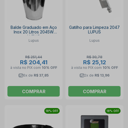
Balde Graduado em Aço
Gatilho para Limpeza 2047
Inox 20 Litros 2045W
LUPUS
LUPUS
Lupus
Lupus
R$ 251,44
R$ 30,78
R$ 204,41
R$ 25,12
à vista no PIX
com
10% OFF
à vista no PIX
com
10% OFF
6x de
R$ 37,85
2x de
R$ 13,96
COMPRAR
COMPRAR
18% OFF
18% OFF