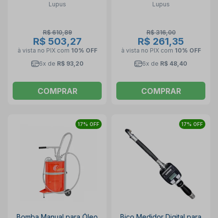
Lupus
Lupus
LUPUS
R$ 610,89
R$ 316,00
R$ 503,27
R$ 261,35
à vista no PIX
com
10% OFF
à vista no PIX
com
10% OFF
6x de
R$ 93,20
6x de
R$ 48,40
COMPRAR
COMPRAR
17% OFF
17% OFF
Bomba Manual para Óleo
Bico Medidor Digital para