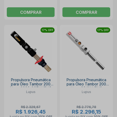
COMPRAR
COMPRAR
17% OFF
17% OFF
Propulsora Pneumática
Propulsora Pneumática
para Óleo Tambor 200
para Óleo Tambor 200
Litros 9000-0G7 LUPUS
Litros 9041 LUPUS
Lupus
Lupus
R$ 2.329,67
R$ 2.776,78
R$ 1.926,45
R$ 2.296,15
à vista no PIX
com
10% OFF
à vista no PIX
com
10% OFF