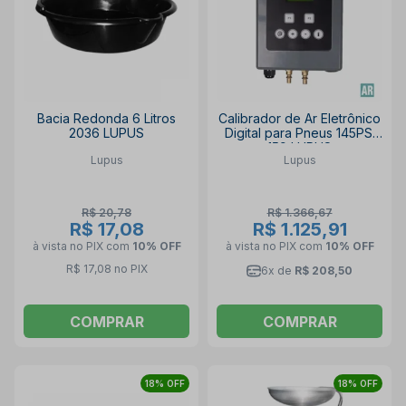
Bacia Redonda 6 Litros
Calibrador de Ar Eletrônico
2036 LUPUS
Digital para Pneus 145PSI
159 LUPUS
Lupus
Lupus
R$ 20,78
R$ 1.366,67
R$ 17,08
R$ 1.125,91
à vista no PIX
com
10% OFF
à vista no PIX
com
10% OFF
R$ 17,08 no PIX
6x de
R$ 208,50
COMPRAR
COMPRAR
18% OFF
18% OFF