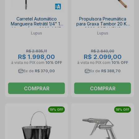
Carretel Automático
Propulsora Pneumática
Mangueira Retrátil 1/4" 15
para Graxa Tambor 20 Kg
Metros Água 3023-AC15
9020-SG7 LUPUS
Lupus
Lupus
LUPUS
R$ 2.835,11
R$ 2.640,00
R$ 1.998,00
R$ 2.099,00
à vista no PIX
com
10% OFF
à vista no PIX
com
10% OFF
6x de
R$ 370,00
6x de
R$ 388,70
COMPRAR
COMPRAR
19% OFF
18% OFF