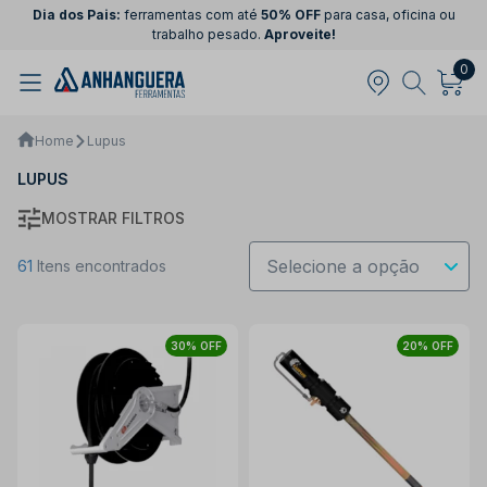
Dia dos Pais:
ferramentas com até
50% OFF
para casa, oficina ou
trabalho pesado.
Aproveite!
0
Home
Lupus
LUPUS
MOSTRAR FILTROS
61
Itens encontrados
30% OFF
20% OFF