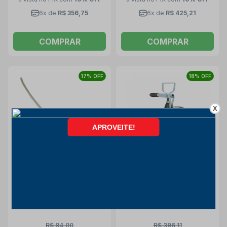
6x de
R$ 356,75
6x de
R$ 425,21
COMPRAR
COMPRAR
17% OFF
18% OFF
X
Bomba Manual Tipo
Bomba Manual para Graxa
Seringa Transferência de
Balde Profissional 7 Kg
Óleo 500ML 2015-5 LUPUS
7000 LUPUS
Lupus
Lupus
R$ 84,00
R$ 396,11