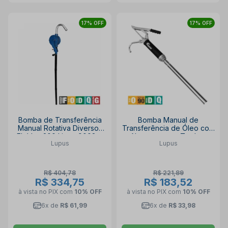
17% OFF
17% OFF
Bomba de Transferência
Bomba Manual de
Manual Rotativa Diversos
Transferência de Óleo com
Fluídos 200 Litros 9008-a
Alavanca para Tambor
Lupus
Lupus
LUPUS
9009 LUPUS
R$ 404,78
R$ 221,89
R$ 334,75
R$ 183,52
à vista no PIX
com
10% OFF
à vista no PIX
com
10% OFF
6x de
R$ 61,99
6x de
R$ 33,98