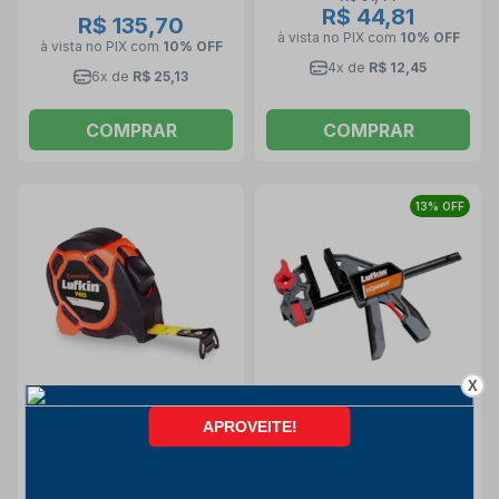
R$ 44,81
R$ 135,70
à vista no PIX
com
10% OFF
à vista no PIX
com
10% OFF
4x de
R$ 12,45
6x de
R$ 25,13
COMPRAR
COMPRAR
13% OFF
X
Trena de Aço 3 Metros X
Grampo de Aperto Rápido
12MM Emborrachada Blister
36" 900mm GR900L
L610CMEB LUFKIN
LUKFIN
Lufkin
Lufkin