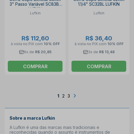
3" Passo Variável SC83BL
1.1/4" SC32BL LUFKIN
LUFKIN
Lufkin
Lufkin
R$ 112,60
R$ 36,40
à vista no PIX
com
10% OFF
à vista no PIX
com
10% OFF
6x de
R$ 20,85
3x de
R$ 13,48
COMPRAR
COMPRAR
1
2
3
Sobre a marca Lufkin
A
Lufkin é uma das marcas mais tradicionais e
reconhecidas quando o assunto é instrumentos de