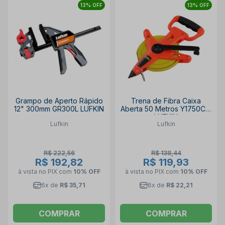
13% OFF
13% OFF
Grampo de Aperto Rápido
Trena de Fibra Caixa
12" 300mm GR300L LUFKIN
Aberta 50 Metros Y1750CM
LUFKIN
Lufkin
Lufkin
R$ 222,56
R$ 138,44
R$ 192,82
R$ 119,93
à vista no PIX
com
10% OFF
à vista no PIX
com
10% OFF
6x de
R$ 35,71
6x de
R$ 22,21
COMPRAR
COMPRAR