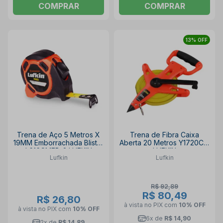
COMPRAR
COMPRAR
13% OFF
Trena de Aço 5 Metros X
Trena de Fibra Caixa
19MM Emborrachada Blister
Aberta 20 Metros Y1720CM
L616CMEB-2 LUFKIN
LUFKIN
Lufkin
Lufkin
R$ 92,89
R$ 80,49
R$ 26,80
à vista no PIX
com
10% OFF
à vista no PIX
com
10% OFF
6x de
R$ 14,90
2x de
R$ 14,89