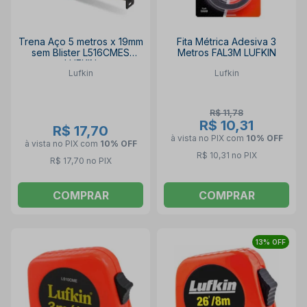
Trena Aço 5 metros x 19mm
Fita Métrica Adesiva 3
sem Blister L516CMES
Metros FAL3M LUFKIN
LUFKIN
Lufkin
Lufkin
R$ 11,78
R$ 10,31
R$ 17,70
à vista no PIX
com
10% OFF
à vista no PIX
com
10% OFF
R$ 10,31 no PIX
R$ 17,70 no PIX
COMPRAR
COMPRAR
13% OFF