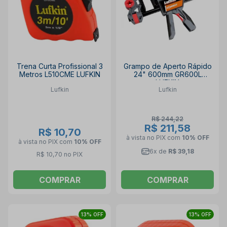
Trena Curta Profissional 3
Grampo de Aperto Rápido
Metros L510CME LUFKIN
24" 600mm GR600L
LUFKIN
Lufkin
Lufkin
R$ 244,22
R$ 211,58
R$ 10,70
à vista no PIX
com
10% OFF
à vista no PIX
com
10% OFF
6x de
R$ 39,18
R$ 10,70 no PIX
COMPRAR
COMPRAR
13% OFF
13% OFF