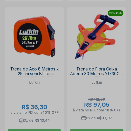
13% OFF
Trena de Aço 8 Metros x
Trena de Fibra Caixa
25mm sem Blister
Aberta 30 Metros Y1730CM
L525CMES LUFKIN
LUFKIN
Lufkin
Lufkin
R$ 112,00
R$ 97,05
R$ 36,30
à vista no PIX
com
10% OFF
à vista no PIX
com
10% OFF
6x de
R$ 17,97
3x de
R$ 13,44