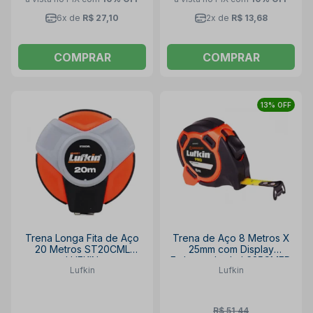
6x de
R$ 27,10
2x de
R$ 13,68
COMPRAR
COMPRAR
13% OFF
Trena Longa Fita de Aço
Trena de Aço 8 Metros X
20 Metros ST20CML
25mm com Display
LUFKIN
Emborrachado L625CMED
Lufkin
Lufkin
LUFKIN
R$ 51,44