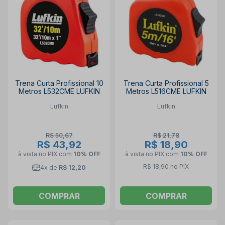
Trena Curta Profissional 10
Trena Curta Profissional 5
Metros L532CME LUFKIN
Metros L516CME LUFKIN
Lufkin
Lufkin
R$ 50,67
R$ 21,78
R$ 43,92
R$ 18,90
à vista no PIX
com
10% OFF
à vista no PIX
com
10% OFF
R$ 18,90 no PIX
4x de
R$ 12,20
COMPRAR
COMPRAR