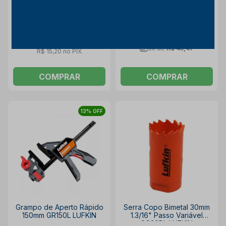
R$ 283,44
R$ 245,53
R$ 15,20
à vista no PIX
com
10% OFF
à vista no PIX
com
10% OFF
6x de
R$ 45,47
R$ 15,20 no PIX
COMPRAR
COMPRAR
13% OFF
Grampo de Aperto Rápido
Serra Copo Bimetal 30mm
150mm GR150L LUFKIN
1.3/16" Passo Variável
SC30BL LUFKIN