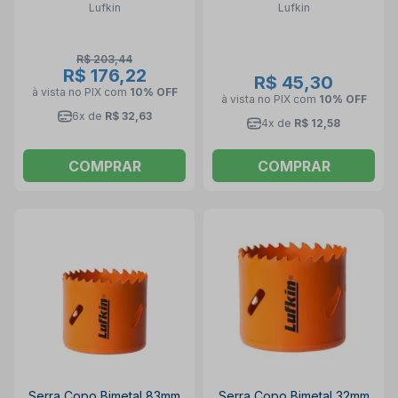
Lufkin
Lufkin
R$ 203,44
R$ 176,22
R$ 45,30
à vista no PIX
com
10% OFF
à vista no PIX
com
10% OFF
6x de
R$ 32,63
4x de
R$ 12,58
COMPRAR
COMPRAR
Serra Copo Bimetal 83mm
Serra Copo Bimetal 32mm