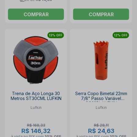
COMPRAR
COMPRAR
13% OFF
12% OFF
Trena de Aço Longa 30
Serra Copo Bimetal 22mm
Metros ST30CML LUFKIN
7/8" Passo Variável
SC22BL LUFKIN
Lufkin
Lufkin
R$ 168,33
R$ 28,11
R$ 146,32
R$ 24,63
à vista no PIX
com
10% OFF
à vista no PIX
com
10% OFF