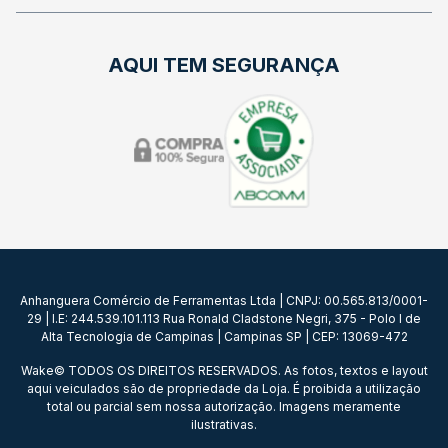
AQUI TEM SEGURANÇA
Anhanguera Comércio de Ferramentas Ltda | CNPJ: 00.565.813/0001-
29 | I.E: 244.539.101.113 Rua Ronald Cladstone Negri, 375 - Polo I de
Alta Tecnologia de Campinas | Campinas SP | CEP: 13069-472
Wake© TODOS OS DIREITOS RESERVADOS. As fotos, textos e layout
aqui veiculados são de propriedade da Loja. É proibida a utilização
total ou parcial sem nossa autorização. Imagens meramente
ilustrativas.