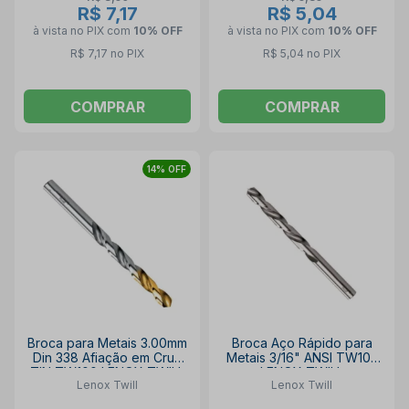
R$ 7,17
R$ 5,04
à vista no PIX
com
10% OFF
à vista no PIX
com
10% OFF
R$ 7,17 no PIX
R$ 5,04 no PIX
COMPRAR
COMPRAR
14% OFF
Broca para Metais 3.00mm
Broca Aço Rápido para
Din 338 Afiação em Cruz
Metais 3/16" ANSI TW105
TIN TW100 LENOX TWILL
LENOX TWILL
Lenox Twill
Lenox Twill