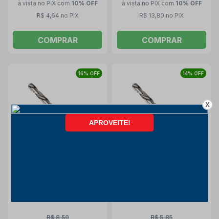
à vista no PIX
com
10% OFF
à vista no PIX
com
10% OFF
R$ 4,64 no PIX
R$ 13,80 no PIX
COMPRAR
COMPRAR
16% OFF
14% OFF
X
Broca Aço Rápido para
Broca Aço Rápido para
Metais 6.00mm Din 338
Metais 3.50mm Din 338
TW104 LENOX TWILL
TW104 LENOX TWILL
Lenox Twill
Lenox Twill
R$ 8,50
R$ 5,85