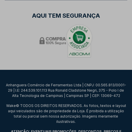
AQUI TEM SEGURANÇA
Anhanguera Comércio de Ferramentas Ltda | CNPJ: 00.565.813/0001-
29 | I.E: 244.539.101.113 Rua Ronald Cladstone Negri, 375 - Polo I de
Alta Tecnologia de Campinas | Campinas SP | CEP: 13069-472
Wake© TODOS OS DIREITOS RESERVADOS. As fotos, textos e layout
aqui veiculados são de propriedade da Loja. É proibida a utilização
total ou parcial sem nossa autorização. Imagens meramente
ilustrativas.
ATENÇÃO: EVENTUAIS PROMOÇÕES, DESCONTOS, PREÇOS E