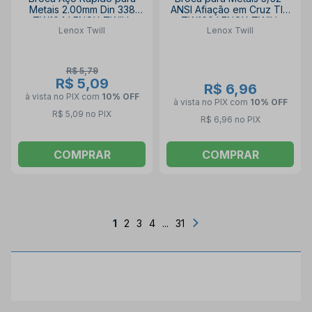
Metais 2.00mm Din 338
ANSI Afiação em Cruz TIN
TW104 LENOX TWILL
TW100 LENOX TWILL
Lenox Twill
Lenox Twill
R$ 5,79
R$ 5,09
R$ 6,96
à vista no PIX
com
10% OFF
à vista no PIX
com
10% OFF
R$ 5,09 no PIX
R$ 6,96 no PIX
COMPRAR
COMPRAR
1
2
3
4
...
31