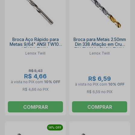
Broca Aço Rápido para
Broca para Metais 2.50mm
Metais 9/64" ANSI TW105
Din 338 Afiação em Cruz
LENOX TWILL
TIN TW100 LENOX TWILL
Lenox Twill
Lenox Twill
R$ 5,43
R$ 4,66
R$ 6,59
à vista no PIX
com
10% OFF
à vista no PIX
com
10% OFF
R$ 4,66 no PIX
R$ 6,59 no PIX
COMPRAR
COMPRAR
14% OFF