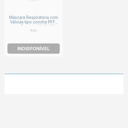
Máscara Respiratória com
Válvula tipo concha PFF2
para Poeiras 40.02 KSN
Ksn
INDISPONÍVEL