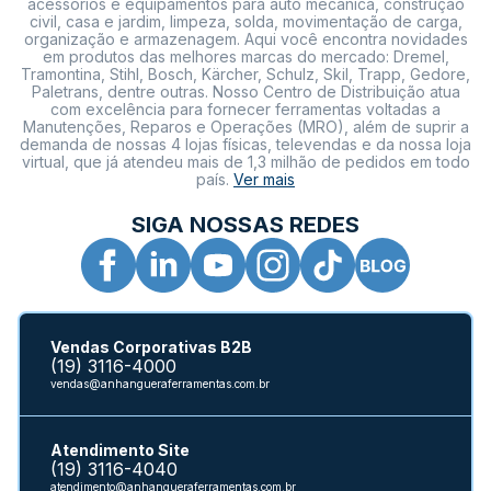
acessórios e equipamentos para auto mecânica, construção
civil, casa e jardim, limpeza, solda, movimentação de carga,
organização e armazenagem. Aqui você encontra novidades
em produtos das melhores marcas do mercado: Dremel,
Tramontina, Stihl, Bosch, Kärcher, Schulz, Skil, Trapp, Gedore,
Paletrans, dentre outras. Nosso Centro de Distribuição atua
com excelência para fornecer ferramentas voltadas a
Manutenções, Reparos e Operações (MRO), além de suprir a
demanda de nossas 4 lojas físicas, televendas e da nossa loja
virtual, que já atendeu mais de 1,3 milhão de pedidos em todo
país.
Ver mais
SIGA NOSSAS REDES
Vendas Corporativas B2B
(19) 3116-4000
vendas@anhangueraferramentas.com.br
Atendimento Site
(19) 3116-4040
atendimento@anhangueraferramentas.com.br