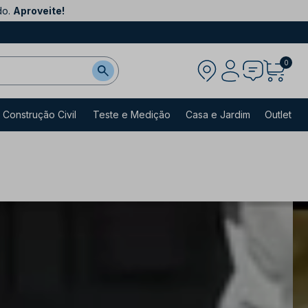
do.
Aproveite!
0
Construção Civil
Teste e Medição
Casa e Jardim
Outlet