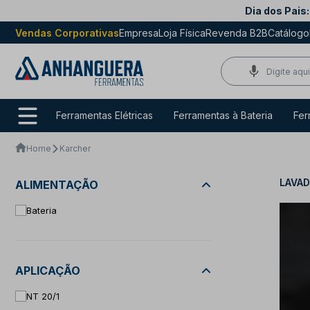
Dia dos Pais:
Vendas Corporativas
Empresa
Loja Física
Revenda B2B
Catálogo
Ferramentas Elétricas
Ferramentas à Bateria
Fer
Home
Karcher
LAVAD
ALIMENTAÇÃO
Bateria
APLICAÇÃO
NT 20/1