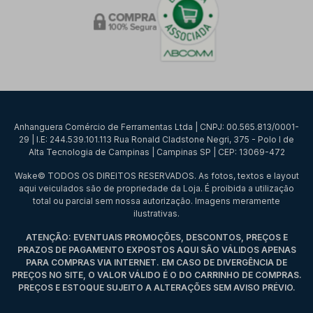
Anhanguera Comércio de Ferramentas Ltda | CNPJ: 00.565.813/0001-
29 | I.E: 244.539.101.113 Rua Ronald Cladstone Negri, 375 - Polo I de
Alta Tecnologia de Campinas | Campinas SP | CEP: 13069-472
Wake© TODOS OS DIREITOS RESERVADOS. As fotos, textos e layout
aqui veiculados são de propriedade da Loja. É proibida a utilização
total ou parcial sem nossa autorização. Imagens meramente
ilustrativas.
ATENÇÃO: EVENTUAIS PROMOÇÕES, DESCONTOS, PREÇOS E
PRAZOS DE PAGAMENTO EXPOSTOS AQUI SÃO VÁLIDOS APENAS
PARA COMPRAS VIA INTERNET. EM CASO DE DIVERGÊNCIA DE
PREÇOS NO SITE, O VALOR VÁLIDO É O DO CARRINHO DE COMPRAS.
PREÇOS E ESTOQUE SUJEITO A ALTERAÇÕES SEM AVISO PRÉVIO.