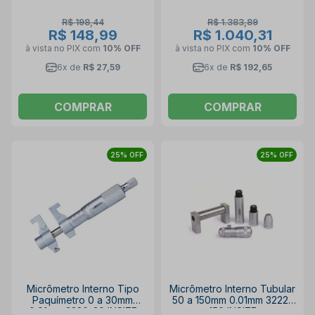
R$ 198,44
R$ 1.383,89
R$ 148,99
R$ 1.040,31
à vista no PIX
com
10% OFF
à vista no PIX
com
10% OFF
6x de
R$ 27,59
6x de
R$ 192,65
COMPRAR
COMPRAR
25% OFF
25% OFF
Micrômetro Interno Tipo
Micrômetro Interno Tubular
Paquímetro 0 a 30mm
50 a 150mm 0.01mm 3222-
0.01mm 3220-30 INSIZE
150 INSIZE