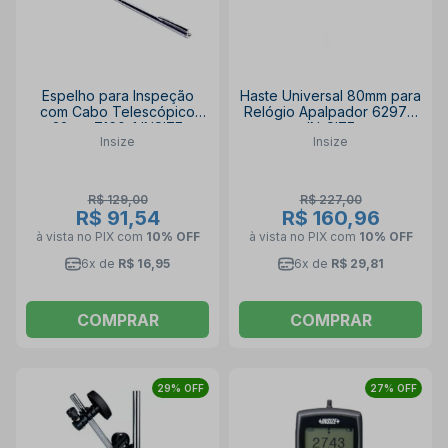
Espelho para Inspeção
Haste Universal 80mm para
com Cabo Telescópico
Relógio Apalpador 6297-1
32mm 7160-1 INSIZE
IN-SIZE
Insize
Insize
R$ 129,00
R$ 227,00
R$ 91,54
R$ 160,96
à vista no PIX
com
10% OFF
à vista no PIX
com
10% OFF
6x de
R$ 16,95
6x de
R$ 29,81
COMPRAR
COMPRAR
29% OFF
27% OFF