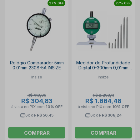
27% OFF
27% OFF
Relógio Comparador 5mm
Medidor de Profundidade
0.01mm 2308-5A INSIZE
Digital 0-300mm 0,01mm
Base 2141-201A IN-SIZE
Insize
Insize
R$ 419,89
R$ 2.293,11
R$ 304,83
R$ 1.664,48
à vista no PIX
com
10% OFF
à vista no PIX
com
10% OFF
6x de
R$ 56,45
6x de
R$ 308,24
COMPRAR
COMPRAR