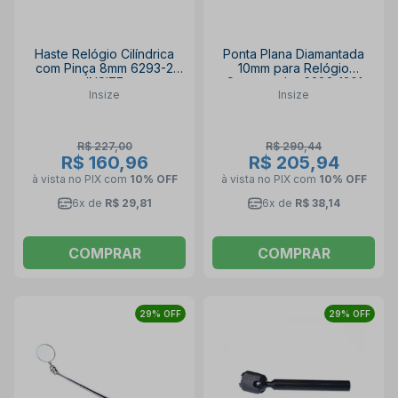
Haste Relógio Cilíndrica
Ponta Plana Diamantada
com Pinça 8mm 6293-2
10mm para Relógio
INSIZE
Comparador 6282-1201
Insize
Insize
INSIZE
R$ 227,00
R$ 290,44
R$ 160,96
R$ 205,94
à vista no PIX
com
10% OFF
à vista no PIX
com
10% OFF
6x de
R$ 29,81
6x de
R$ 38,14
COMPRAR
COMPRAR
29% OFF
29% OFF