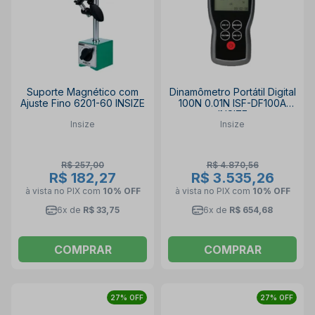
Suporte Magnético com
Dinamômetro Portátil Digital
Ajuste Fino 6201-60 INSIZE
100N 0.01N ISF-DF100A
INSIZE
Insize
Insize
R$ 257,00
R$ 4.870,56
R$ 182,27
R$ 3.535,26
à vista no PIX
com
10% OFF
à vista no PIX
com
10% OFF
6x de
R$ 33,75
6x de
R$ 654,68
COMPRAR
COMPRAR
27% OFF
27% OFF