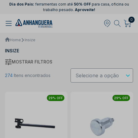
Dia dos Pais:
ferramentas com até
50% OFF
para casa, oficina ou
trabalho pesado.
Aproveite!
0
Home
Insize
INSIZE
MOSTRAR FILTROS
274
Itens encontrados
29% OFF
29% OFF