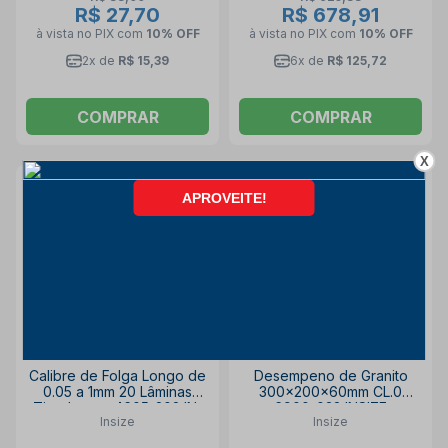
R$ 27,70
R$ 678,91
à vista no PIX
com
10% OFF
à vista no PIX
com
10% OFF
2x de
R$ 15,39
6x de
R$ 125,72
COMPRAR
COMPRAR
X
25% OFF
25% OFF
DIA DOS PAIS
Calibre de Folga Longo de
Desempeno de Granito
0.05 a 1mm 20 Lâminas
300x200x60mm CL.0
Tipo Leque 4605-202 IN-
6900-032 INSIZE
Insize
Insize
SIZE