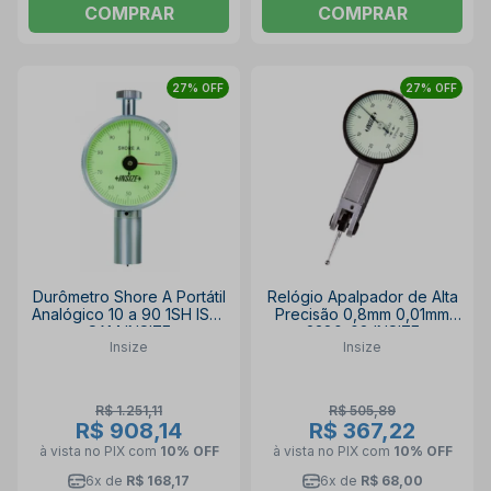
COMPRAR
COMPRAR
27% OFF
27% OFF
Durômetro Shore A Portátil
Relógio Apalpador de Alta
Analógico 10 a 90 1SH ISH-
Precisão 0,8mm 0,01mm
SAM INSIZE
2380-08 INSIZE
Insize
Insize
R$ 1.251,11
R$ 505,89
R$ 908,14
R$ 367,22
à vista no PIX
com
10% OFF
à vista no PIX
com
10% OFF
6x de
R$ 168,17
6x de
R$ 68,00