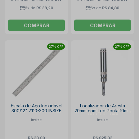
6x de
R$ 38,20
6x de
R$ 84,80
COMPRAR
COMPRAR
27% OFF
27% OFF
Escala de Aço Inoxidável
Localizador de Aresta
300/12" 7110-300 INSIZE
20mm com Led Ponta 10mm
6566-2 IN-SIZE
Insize
Insize
R$ 38,00
R$ 925,33