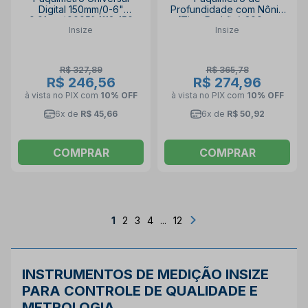
Digital 150mm/0-6"
Profundidade com Nônio
0.01mm/.0005" 1112-150
(Tipo Padrão) 200mm
Insize
Insize
INSIZE
0.02mm 1240-2001 INSIZE
R$ 327,89
R$ 365,78
R$ 246,56
R$ 274,96
à vista no PIX
com
10% OFF
à vista no PIX
com
10% OFF
6x de
R$ 45,66
6x de
R$ 50,92
COMPRAR
COMPRAR
1
2
3
4
...
12
INSTRUMENTOS DE MEDIÇÃO INSIZE
PARA CONTROLE DE QUALIDADE E
METROLOGIA