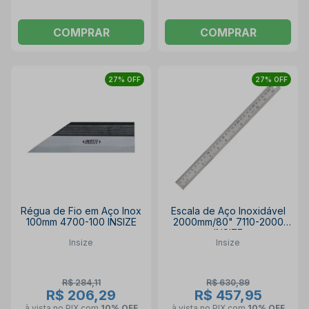
COMPRAR
COMPRAR
27% OFF
27% OFF
Régua de Fio em Aço Inox
Escala de Aço Inoxidável
100mm 4700-100 INSIZE
2000mm/80" 7110-2000
INSIZE
Insize
Insize
R$ 284,11
R$ 630,89
R$ 206,29
R$ 457,95
à vista no PIX
com
10% OFF
à vista no PIX
com
10% OFF