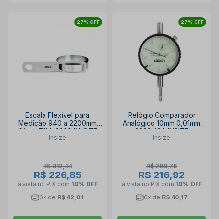
27% OFF
27% OFF
Escala Flexível para
Relógio Comparador
Medição 940 a 2200mm
Analógico 10mm 0,01mm
0.1mm 7114-2200 IN-SIZE
2308-10A INSIZE
Insize
Insize
R$ 312,44
R$ 298,78
R$ 226,85
R$ 216,92
à vista no PIX
com
10% OFF
à vista no PIX
com
10% OFF
6x de
R$ 42,01
6x de
R$ 40,17