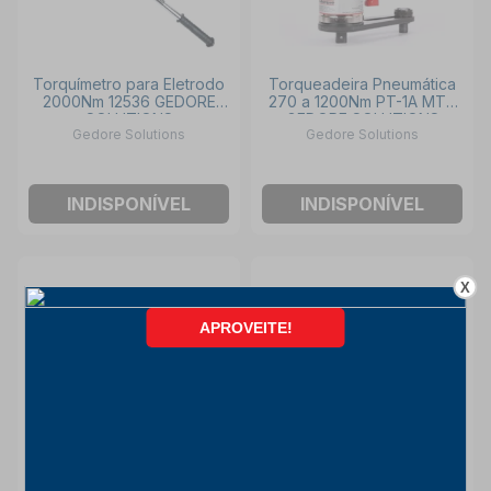
Torquímetro para Eletrodo
Torqueadeira Pneumática
2000Nm 12536 GEDORE
270 a 1200Nm PT-1A MTS
SOLUTIONS
GEDORE SOLUTIONS
Gedore Solutions
Gedore Solutions
INDISPONÍVEL
INDISPONÍVEL
X
Torqueadeira Pneumática
Torqueadeira Hidráulica