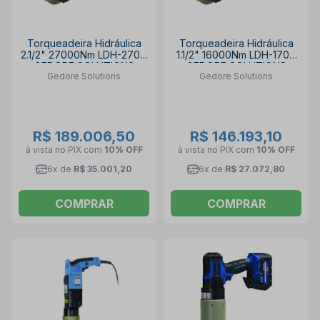
Torqueadeira Hidráulica
Torqueadeira Hidráulica
2.1/2" 27000Nm LDH-270V
1.1/2" 16000Nm LDH-170V
GEDORE SOLUTIONS
GEDORE SOLUTIONS
Gedore Solutions
Gedore Solutions
R$ 189.006,50
R$ 146.193,10
à vista no PIX
com
10% OFF
à vista no PIX
com
10% OFF
6x de
R$ 35.001,20
6x de
R$ 27.072,80
COMPRAR
COMPRAR