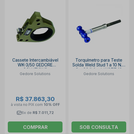
Cassete Intercambiável
Torquímetro para Teste
WK-3/50 GEDORE
Solda Weld Stud 1 a 10 N.m
SOLUTIONS
9 a 90 lbf.pol. WSTT 10
Gedore Solutions
Gedore Solutions
GEDORE
R$ 37.863,30
à vista no PIX
com
10% OFF
6x de
R$ 7.011,72
COMPRAR
SOB CONSULTA