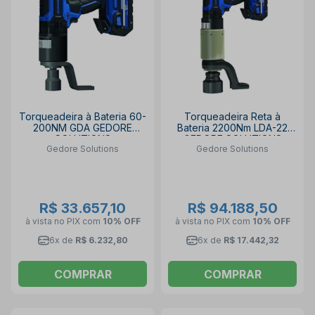
Torqueadeira à Bateria 60-
Torqueadeira Reta à
200NM GDA GEDORE
Bateria 2200Nm LDA-22
SOLUTIONS
GEDORE SOLUTIONS
Gedore Solutions
Gedore Solutions
R$ 33.657,10
R$ 94.188,50
à vista no PIX
com
10% OFF
à vista no PIX
com
10% OFF
6x de
R$ 6.232,80
6x de
R$ 17.442,32
COMPRAR
COMPRAR