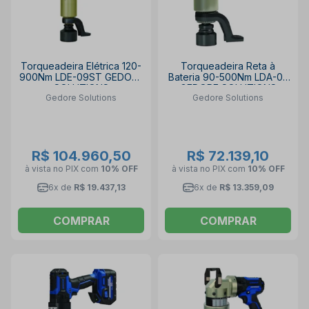
Torqueadeira Elétrica 120-
Torqueadeira Reta à
900Nm LDE-09ST GEDORE
Bateria 90-500Nm LDA-05
SOLUTIONS
GEDORE SOLUTIONS
Gedore Solutions
Gedore Solutions
R$ 104.960,50
R$ 72.139,10
à vista no PIX
com
10% OFF
à vista no PIX
com
10% OFF
6x de
R$ 19.437,13
6x de
R$ 13.359,09
COMPRAR
COMPRAR