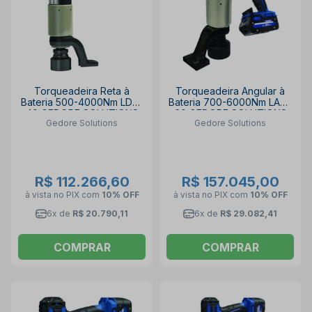
Torqueadeira Reta à
Torqueadeira Angular à
Bateria 500-4000Nm LDA-
Bateria 700-6000Nm LAW-
40 GEDORE SOLUTIONS
60 GEDORE SOLUTIONS
Gedore Solutions
Gedore Solutions
R$ 112.266,60
R$ 157.045,00
à vista no PIX
com
10% OFF
à vista no PIX
com
10% OFF
6x de
R$ 20.790,11
6x de
R$ 29.082,41
COMPRAR
COMPRAR