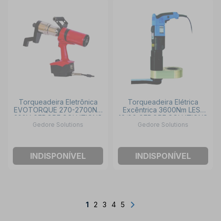
Torqueadeira Eletrônica
Torqueadeira Elétrica
EVOTORQUE 270-2700Nm
Excêntrica 3600Nm LES-
230V GEDORE SOLUTIONS
16/80 GEDORE SOLUTIONS
Gedore Solutions
Gedore Solutions
INDISPONÍVEL
INDISPONÍVEL
1
2
3
4
5