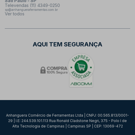
São Paulo - SP
Televendas (11) 4349-0250
sp@anhangueraferramentas.com.br
Ver todos
AQUI TEM SEGURANÇA
Anhanguera Comércio de Ferramentas Ltda | CNPJ: 00.565.813/0001-
29 | I.E: 244.539.101.113 Rua Ronald Cladstone Negri, 375 - Polo I de
Alta Tecnologia de Campinas | Campinas SP | CEP: 13069-472