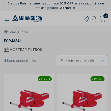
Dia dos Pais:
ferramentas com até
50% OFF
para casa, oficina ou
trabalho pesado.
Aproveite!
0
Home
Forjasul
FORJASUL
MOSTRAR FILTROS
4
Itens encontrados
23% OFF
23% OFF