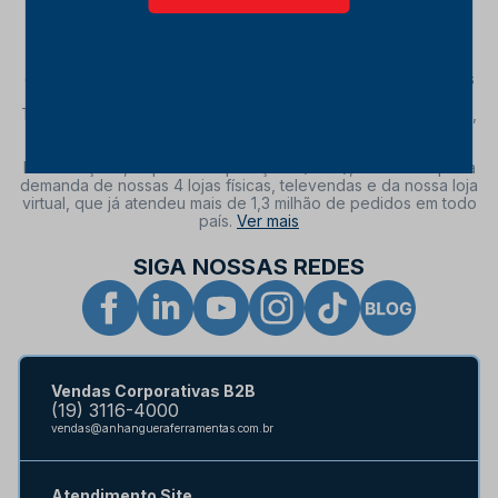
alcance para oferecer uma linha completa de ferramentas
elétricas e manuais, compressores de ar, máquinas,
acessórios e equipamentos para auto mecânica, construção
civil, casa e jardim, limpeza, solda, movimentação de carga,
organização e armazenagem. Aqui você encontra novidades
em produtos das melhores marcas do mercado: Dremel,
Tramontina, Stihl, Bosch, Kärcher, Schulz, Skil, Trapp, Gedore,
Paletrans, dentre outras. Nosso Centro de Distribuição atua
com excelência para fornecer ferramentas voltadas a
Manutenções, Reparos e Operações (MRO), além de suprir a
demanda de nossas 4 lojas físicas, televendas e da nossa loja
virtual, que já atendeu mais de 1,3 milhão de pedidos em todo
país.
Ver mais
SIGA NOSSAS REDES
Vendas Corporativas B2B
(19) 3116-4000
vendas@anhangueraferramentas.com.br
Atendimento Site