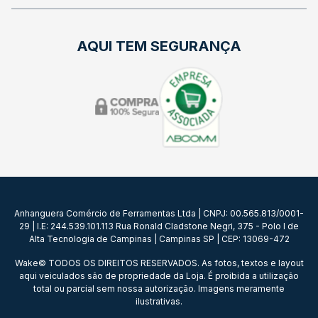
AQUI TEM SEGURANÇA
Anhanguera Comércio de Ferramentas Ltda | CNPJ: 00.565.813/0001-
29 | I.E: 244.539.101.113 Rua Ronald Cladstone Negri, 375 - Polo I de
Alta Tecnologia de Campinas | Campinas SP | CEP: 13069-472
Wake© TODOS OS DIREITOS RESERVADOS. As fotos, textos e layout
aqui veiculados são de propriedade da Loja. É proibida a utilização
total ou parcial sem nossa autorização. Imagens meramente
ilustrativas.