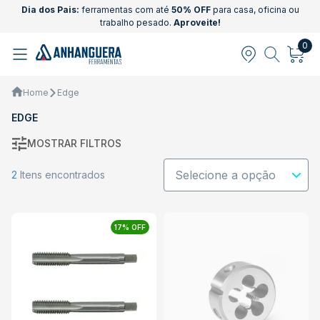
Dia dos Pais:
ferramentas com até
50% OFF
para casa, oficina ou
trabalho pesado.
Aproveite!
0
Home
Edge
EDGE
MOSTRAR FILTROS
2
Itens encontrados
17% OFF