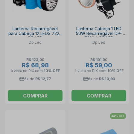
Lanterna Recarregável
Lanterna Cabeça 1 LED
para Cabeça 12 LEDS 722B
50W Recarregável DP-
DP LED
7223 A DP LED
Dp Led
Dp Led
R$ 123,00
R$ 101,00
R$ 68,98
R$ 59,00
à vista no PIX
com
10% OFF
à vista no PIX
com
10% OFF
6x de
R$ 12,77
6x de
R$ 10,93
COMPRAR
COMPRAR
44% OFF