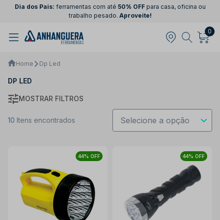
Dia dos Pais:
ferramentas com até
50% OFF
para casa, oficina ou
trabalho pesado.
Aproveite!
0
Home
Dp Led
DP LED
MOSTRAR FILTROS
10
Itens encontrados
44% OFF
44% OFF