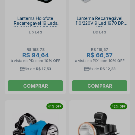
Lanterna Holofote
Lanterna Recarregável
Recarregável 19 Leds
110/220V 9 Led 1970 DP
110/220V 1706 DP LED
LED
Dp Led
Dp Led
R$ 168,78
R$ 118,67
R$ 94,64
R$ 66,57
à vista no PIX
com
10% OFF
à vista no PIX
com
10% OFF
6x de
R$ 17,53
6x de
R$ 12,33
COMPRAR
COMPRAR
44% OFF
42% OFF