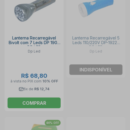
Lanterna Recarregável
Lanterna Recarregável 5
Bivolt com 7 Leds DP 1908
Leds 110/220V DP-1922B
DP LED
DP LED
Dp Led
Dp Led
INDISPONÍVEL
R$ 68,80
à vista no PIX
com
10% OFF
6x de
R$ 12,74
COMPRAR
44% OFF