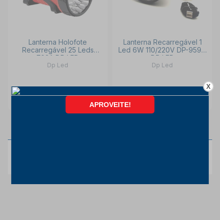
Lanterna Holofote
Lanterna Recarregável 1
Recarregável 25 Leds
Led 6W 110/220V DP-959C
736A DP LED
DP LED
Dp Led
Dp Led
X
INDISPONÍVEL
INDISPONÍVEL