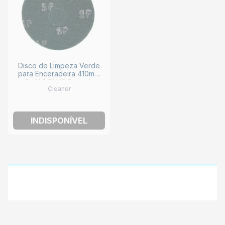
Disco de Limpeza Verde
para Enceradeira 410mm
CL400 PLUS Bettanin
Cleaner
043052.0 CLEANER
INDISPONÍVEL