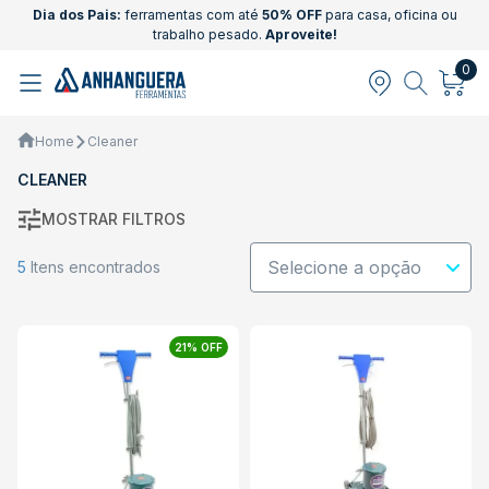
Dia dos Pais:
ferramentas com até
50% OFF
para casa, oficina ou
trabalho pesado.
Aproveite!
0
Home
Cleaner
CLEANER
MOSTRAR FILTROS
5
Itens encontrados
21% OFF