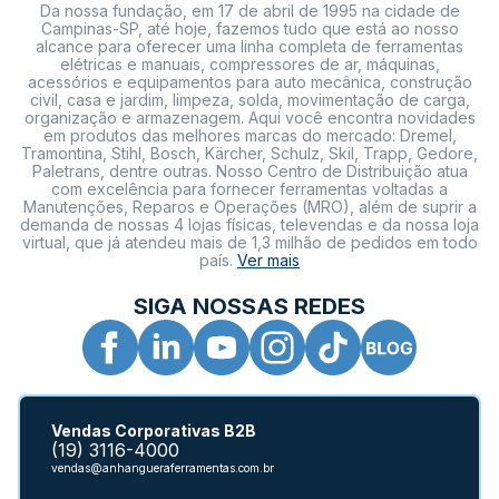
Da nossa fundação, em 17 de abril de 1995 na cidade de
Campinas-SP, até hoje, fazemos tudo que está ao nosso
alcance para oferecer uma linha completa de ferramentas
elétricas e manuais, compressores de ar, máquinas,
acessórios e equipamentos para auto mecânica, construção
civil, casa e jardim, limpeza, solda, movimentação de carga,
organização e armazenagem. Aqui você encontra novidades
em produtos das melhores marcas do mercado: Dremel,
Tramontina, Stihl, Bosch, Kärcher, Schulz, Skil, Trapp, Gedore,
Paletrans, dentre outras. Nosso Centro de Distribuição atua
com excelência para fornecer ferramentas voltadas a
Manutenções, Reparos e Operações (MRO), além de suprir a
demanda de nossas 4 lojas físicas, televendas e da nossa loja
virtual, que já atendeu mais de 1,3 milhão de pedidos em todo
país.
Ver mais
SIGA NOSSAS REDES
Vendas Corporativas B2B
(19) 3116-4000
vendas@anhangueraferramentas.com.br