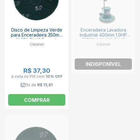
Disco de Limpeza Verde
Enceradeira Lavadora
para Enceradeira 350mm
Industrial 400mm 1.0HP
CL350 PLUS Bettanin
175RPM CL400 PLUS
Cleaner
Cleaner
043051.0 CLEANER
CLEANER
INDISPONÍVEL
R$ 37,30
à vista no PIX
com
10% OFF
3x de
R$ 13,81
COMPRAR