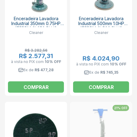
Enceradeira Lavadora
Enceradeira Lavadora
Industrial 350mm 0.75HP
Industrial 500mm 1.0HP
175RPM CL350 PLUS
175RPM CL500 PLUS
Cleaner
Cleaner
CLEANER
CLEANER
R$ 3.282,56
R$ 2.577,31
R$ 4.024,90
à vista no PIX
com
10% OFF
à vista no PIX
com
10% OFF
6x de
R$ 477,28
6x de
R$ 745,35
COMPRAR
COMPRAR
21% OFF