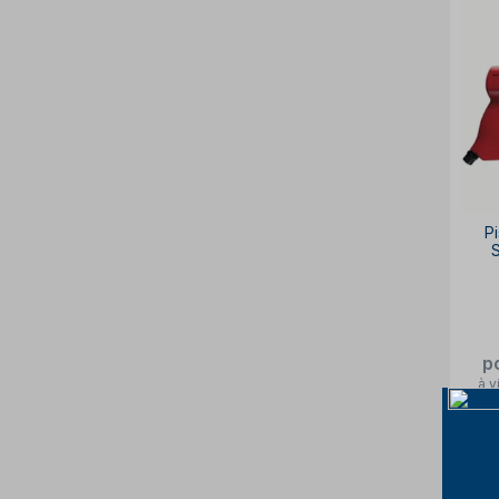
P
p
à v