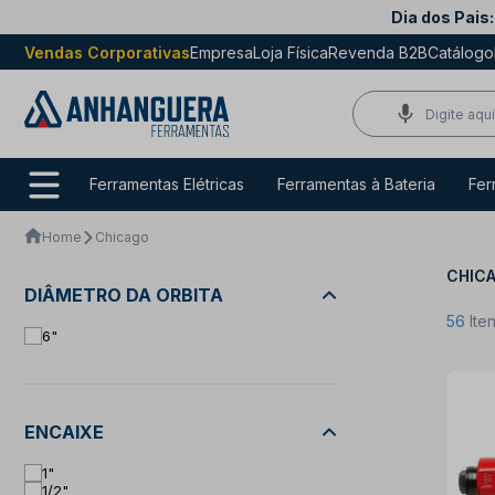
Dia dos Pais:
Vendas Corporativas
Empresa
Loja Física
Revenda B2B
Catálogo
Ferramentas Elétricas
Ferramentas à Bateria
Fer
Home
Chicago
CHIC
DIÂMETRO DA ORBITA
56
Ite
6"
ENCAIXE
1"
1/2"