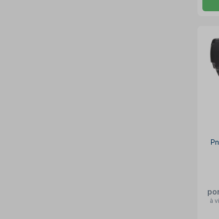
Pn
po
à v