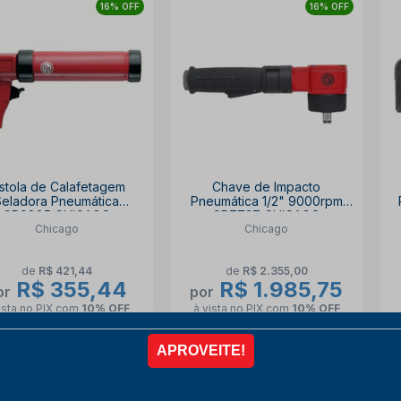
16% OFF
16% OFF
istola de Calafetagem
Chave de Impacto
Seladora Pneumática
Pneumática 1/2" 9000rpm
CP9885 CHICAGO
CP7737 CHICAGO
Chicago
Chicago
de
R$ 421,44
de
R$ 2.355,00
R$ 355,44
R$ 1.985,75
or
por
ista no PIX
com
10% OFF
à vista no PIX
com
10% OFF
6x de
R$ 65,82
6x de
R$ 367,73
COMPRAR
COMPRAR