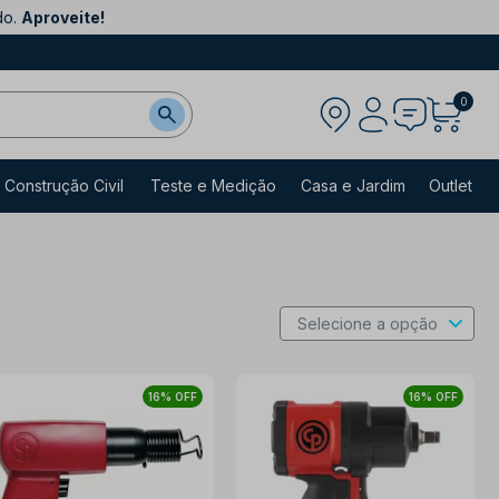
do.
Aproveite!
0
Construção Civil
Teste e Medição
Casa e Jardim
Outlet
16% OFF
16% OFF