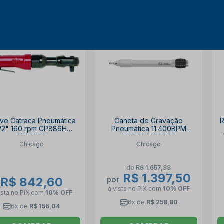
16% OFF
ve Catraca Pneumática
Caneta de Gravação
R
1/2" 160 rpm CP886H
Pneumática 11.400BPM
CHICAGO
CP9161 CHICAGO
Chicago
Chicago
de
R$ 1.657,33
R$ 1.397,50
por
R$ 842,60
à vista no PIX
com
10% OFF
ista no PIX
com
10% OFF
6x de
R$ 258,80
6x de
R$ 156,04