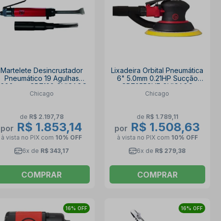
Martelete Desincrustador
Lixadeira Orbital Pneumática
Pneumático 19 Agulhas
6" 5.0mm 0.21HP Sucção
600gpm CP7120 CHICAGO
CP7255SVE CHICAGO
Chicago
Chicago
de
R$ 2.197,78
de
R$ 1.789,11
R$ 1.853,14
R$ 1.508,63
por
por
à vista no PIX
com
10% OFF
à vista no PIX
com
10% OFF
6x de
R$ 343,17
6x de
R$ 279,38
COMPRAR
COMPRAR
16% OFF
16% OFF