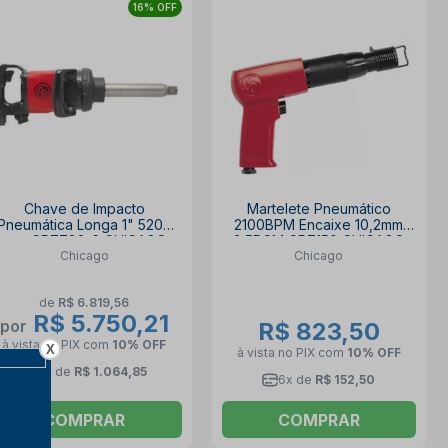
16% OFF
Chave de Impacto
Martelete Pneumático
Pneumática Longa 1" 5200
2100BPM Encaixe 10,2mm
rpm CP7782-6 CHICAGO
3,5PCM CP7150 CHICAGO
Chicago
Chicago
de
R$ 6.819,56
R$ 5.750,21
por
R$ 823,50
à vista no PIX
com
10% OFF
X
à vista no PIX
com
10% OFF
6x de
R$ 1.064,85
6x de
R$ 152,50
COMPRAR
COMPRAR