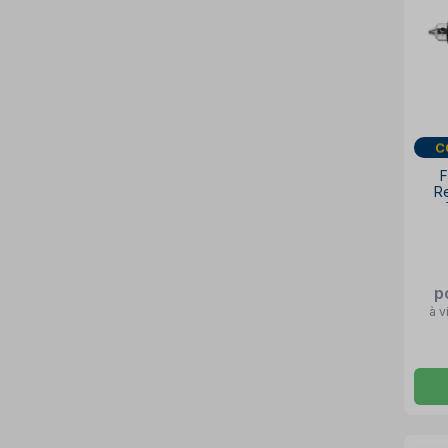
F
Re
p
à v