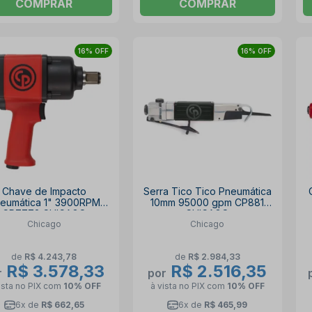
COMPRAR
COMPRAR
16% OFF
16% OFF
Chave de Impacto
Serra Tico Tico Pneumática
eumática 1" 3900RPM
10mm 95000 gpm CP881
CP7773 CHICAGO
CHICAGO
Chicago
Chicago
de
R$ 4.243,78
de
R$ 2.984,33
R$ 3.578,33
R$ 2.516,35
r
por
ista no PIX
com
10% OFF
à vista no PIX
com
10% OFF
6x de
R$ 662,65
6x de
R$ 465,99