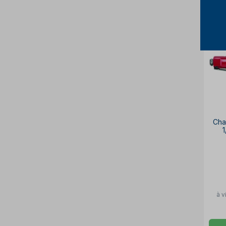
Cha
à v