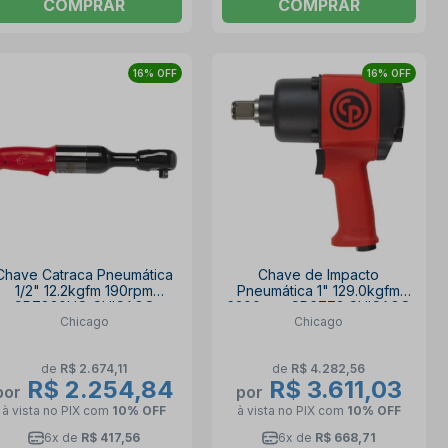
COMPRAR
COMPRAR
16% OFF
16% OFF
Chave Catraca Pneumática
Chave de Impacto
1/2" 12.2kgfm 190rpm
Pneumática 1" 129.0kgfm
CP7830HQ CHICAGO
6300rpm CP6773 CHICAGO
Chicago
Chicago
de
R$ 2.674,11
de
R$ 4.282,56
R$ 2.254,84
R$ 3.611,03
por
por
à vista no PIX
com
10% OFF
à vista no PIX
com
10% OFF
6x de
R$ 417,56
6x de
R$ 668,71