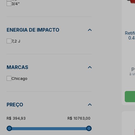
3/4"
ENERGIA DE IMPACTO
Reti
0.
7,2 J
MARCAS
p
à v
Chicago
PREÇO
394,93
10763,00