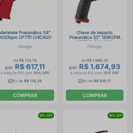
Martelete Pneumático 1/4"
Chave de Impacto
3000bpm CP7111 CHICAGO
Pneumática 1/2" 130KGFM
CP7748 CHICAGO
Chicago
Chicago
de
R$ 731,78
de
R$ 1.986,33
R$ 617,11
R$ 1.674,93
por
por
à vista no PIX
com
10% OFF
à vista no PIX
com
10% OFF
6x de
R$ 114,28
6x de
R$ 310,17
COMPRAR
COMPRAR
16% OFF
16% OFF