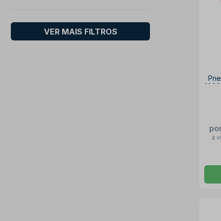
VER MAIS FILTROS
Pne
100
po
à v