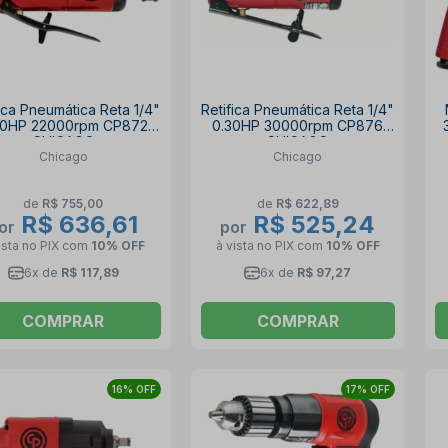
fica Pneumática Reta 1/4"
Retifica Pneumática Reta 1/4"
40HP 22000rpm CP872
0.30HP 30000rpm CP876
CHICAGO
CHICAGO
Chicago
Chicago
de
R$ 755,00
de
R$ 622,89
R$ 636,61
R$ 525,24
or
por
ista no PIX
com
10% OFF
à vista no PIX
com
10% OFF
6x de
R$ 117,89
6x de
R$ 97,27
COMPRAR
COMPRAR
16% OFF
17% OFF