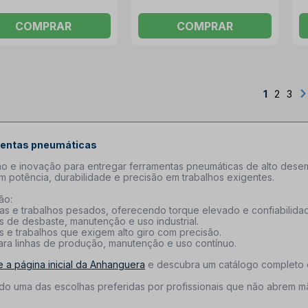
COMPRAR
COMPRAR
1
2
3
amentas pneumáticas
ão e inovação para entregar ferramentas pneumáticas de alto des
m potência, durabilidade e precisão em trabalhos exigentes.
ão:
icas e trabalhos pesados, oferecendo torque elevado e confiabilida
s de desbaste, manutenção e uso industrial.
s e trabalhos que exigem alto giro com precisão.
ara linhas de produção, manutenção e uso contínuo.
te a página inicial da Anhanguera
e descubra um catálogo completo c
do uma das escolhas preferidas por profissionais que não abrem mão