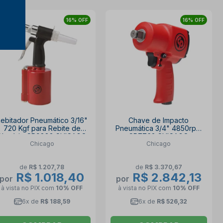
16% OFF
16% OFF
ebitador Pneumático 3/16"
Chave de Impacto
720 Kgf para Rebite de
Pneumática 3/4" 4850rpm
Alumínio CP9882 CHICAGO
CP7762 CHICAGO
Chicago
Chicago
de
R$ 1.207,78
de
R$ 3.370,67
R$ 1.018,40
R$ 2.842,13
por
por
à vista no PIX
com
10% OFF
à vista no PIX
com
10% OFF
6x de
R$ 188,59
6x de
R$ 526,32