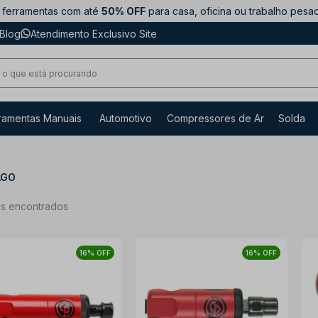
ferramentas com até
50% OFF
para casa, oficina ou trabalho pesa
Blog
Atendimento Exclusivo Site
ramentas Manuais
Automotivo
Compressores de Ar
Solda
AGO
ns encontrados
16% OFF
16% OFF