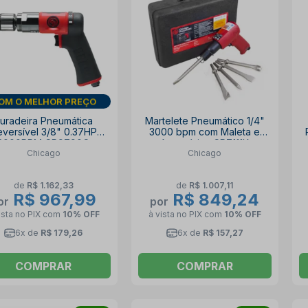
DIA DOS PAIS
uradeira Pneumática
Martelete Pneumático 1/4"
versível 3/8" 0.37HP
3000 bpm com Maleta e
2000RPM CP9790C
Acessórios CP7111K
Chicago
Chicago
CHICAGO
CHICAGO
de
R$ 1.162,33
de
R$ 1.007,11
R$ 967,99
R$ 849,24
or
por
ista no PIX
com
10% OFF
à vista no PIX
com
10% OFF
6x de
R$ 179,26
6x de
R$ 157,27
COMPRAR
COMPRAR