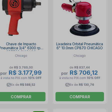
Chave de Impacto
Lixadeira Orbital Pneumática
Pneumática 3/4" 6300 rpm
6" 10.0mm CP870 CHICAGO
CP7763 CHICAGO
Chicago
Chicago
de
R$ 3.769,00
de
R$ 837,44
R$ 3.177,99
R$ 706,12
por
por
à vista no PIX
com
10% OFF
à vista no PIX
com
10% OFF
6x de
R$ 588,52
6x de
R$ 130,76
COMPRAR
COMPRAR