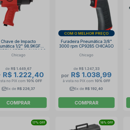
DIA DOS PAIS
Chave de Impacto
Furadeira Pneumática 3/8"
umática 1/2" 98.9KGFM
3000 rpm CP9285 CHICAGO
00RPM CP7741 CHICAGO
4
Chicago
Chicago
de
R$ 1.449,67
de
R$ 1.247,33
R$ 1.222,40
R$ 1.038,99
r
por
ista no PIX
com
10% OFF
à vista no PIX
com
10% OFF
6x de
R$ 226,37
6x de
R$ 192,40
COMPRAR
COMPRAR
17% OFF
16% OFF