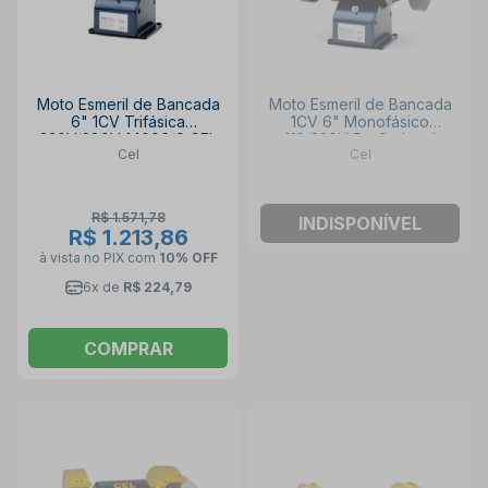
Moto Esmeril de Bancada
Moto Esmeril de Bancada
6" 1CV Trifásica
1CV 6" Monofásico
220V/380V 14006/S CEL
110/220V Profissional
Cel
Cel
14008 CEL
R$ 1.571,78
INDISPONÍVEL
R$ 1.213,86
à vista no PIX
com
10% OFF
6x de
R$ 224,79
COMPRAR