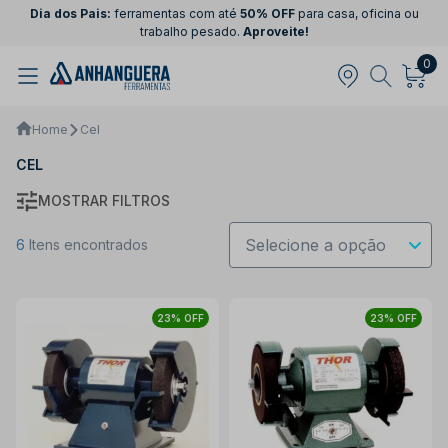
Dia dos Pais:
ferramentas com até
50% OFF
para casa, oficina ou
trabalho pesado.
Aproveite!
0
Home
Cel
CEL
MOSTRAR FILTROS
6
Itens encontrados
23% OFF
23% OFF