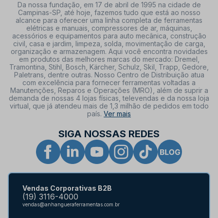
Da nossa fundação, em 17 de abril de 1995 na cidade de
Campinas-SP, até hoje, fazemos tudo que está ao nosso
alcance para oferecer uma linha completa de ferramentas
elétricas e manuais, compressores de ar, máquinas,
acessórios e equipamentos para auto mecânica, construção
civil, casa e jardim, limpeza, solda, movimentação de carga,
organização e armazenagem. Aqui você encontra novidades
em produtos das melhores marcas do mercado: Dremel,
Tramontina, Stihl, Bosch, Kärcher, Schulz, Skil, Trapp, Gedore,
Paletrans, dentre outras. Nosso Centro de Distribuição atua
com excelência para fornecer ferramentas voltadas a
Manutenções, Reparos e Operações (MRO), além de suprir a
demanda de nossas 4 lojas físicas, televendas e da nossa loja
virtual, que já atendeu mais de 1,3 milhão de pedidos em todo
país.
Ver mais
SIGA NOSSAS REDES
Vendas Corporativas B2B
(19) 3116-4000
vendas@anhangueraferramentas.com.br