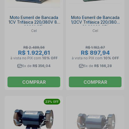
Moto Esmeril de Bancada
Moto Esmeril de Bancada
1CV Trifásica 220/380V 8"
1/2CV Trifásica 220/380V
36001 CEL
6" 36003 CEL
Cel
Cel
R$ 2.489,56
R$ 1.162,67
R$ 1.922,61
R$ 897,94
à vista no PIX
com
10% OFF
à vista no PIX
com
10% OFF
6x de
R$ 356,04
6x de
R$ 166,28
COMPRAR
COMPRAR
23% OFF