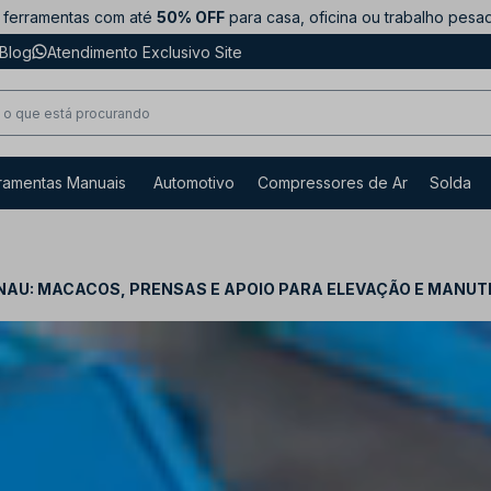
ferramentas com até
50% OFF
para casa, oficina ou trabalho pesa
Blog
Atendimento Exclusivo Site
ramentas Manuais
Automotivo
Compressores de Ar
Solda
NAU: MACACOS, PRENSAS E APOIO PARA ELEVAÇÃO E MANU