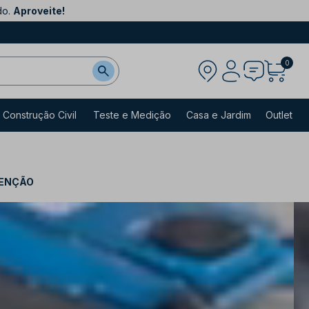
do.
Aproveite!
0
Construção Civil
Teste e Medição
Casa e Jardim
Outlet
TENÇÃO