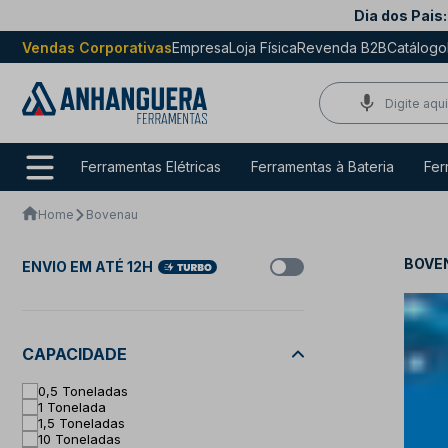
Dia dos Pais:
Vendas Corporativas
Empresa
Loja Física
Revenda B2B
Catálogo
Ferramentas Elétricas
Ferramentas à Bateria
Fer
Home
Bovenau
BOVE
ENVIO EM ATÉ 12H
CAPACIDADE
0,5 Toneladas
1 Tonelada
1,5 Toneladas
10 Toneladas