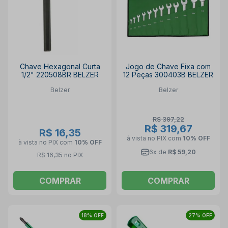
Chave Hexagonal Curta
Jogo de Chave Fixa com
1/2" 220508BR BELZER
12 Peças 300403B BELZER
Belzer
Belzer
R$ 397,22
R$ 319,67
R$ 16,35
à vista no PIX
com
10% OFF
à vista no PIX
com
10% OFF
6x de
R$ 59,20
R$ 16,35 no PIX
COMPRAR
COMPRAR
18% OFF
27% OFF