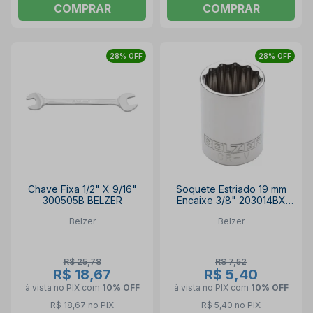
COMPRAR
COMPRAR
28% OFF
28% OFF
Chave Fixa 1/2" X 9/16"
Soquete Estriado 19 mm
300505B BELZER
Encaixe 3/8" 203014BX
BELZER
Belzer
Belzer
R$ 25,78
R$ 7,52
R$ 18,67
R$ 5,40
à vista no PIX
com
10% OFF
à vista no PIX
com
10% OFF
R$ 18,67 no PIX
R$ 5,40 no PIX