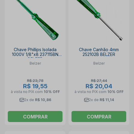
Chave Phillips Isolada
Chave Canhão 4mm
1000V 1/8"x8 237115BN
252102B BELZER
BELZER
Belzer
Belzer
R$ 23,78
R$ 27,44
R$ 19,55
R$ 20,04
à vista no PIX
com
10% OFF
à vista no PIX
com
10% OFF
2x de
R$ 10,86
2x de
R$ 11,14
COMPRAR
COMPRAR