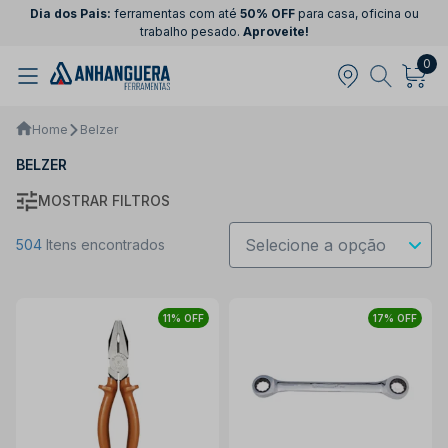
Dia dos Pais:
ferramentas com até
50% OFF
para casa, oficina ou
trabalho pesado.
Aproveite!
0
Home
Belzer
BELZER
MOSTRAR FILTROS
504
Itens encontrados
11% OFF
17% OFF