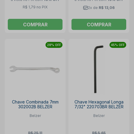
R$ 1,79 no PIX
2x de
R$ 13,06
COMPRAR
COMPRAR
28% OFF
45% OFF
Chave Combinada 7mm
Chave Hexagonal Longa
302002B BELZER
7/32" 220703BR BELZER
Belzer
Belzer
R$ 25,11
R$ 5,65