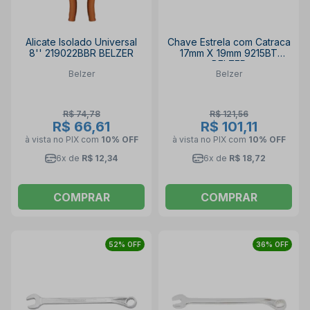
Alicate Isolado Universal
Chave Estrela com Catraca
8'' 219022BBR BELZER
17mm X 19mm 9215BT
BELZER
Belzer
Belzer
R$ 74,78
R$ 121,56
R$ 66,61
R$ 101,11
à vista no PIX
com
10% OFF
à vista no PIX
com
10% OFF
6x de
R$ 12,34
6x de
R$ 18,72
COMPRAR
COMPRAR
52% OFF
36% OFF