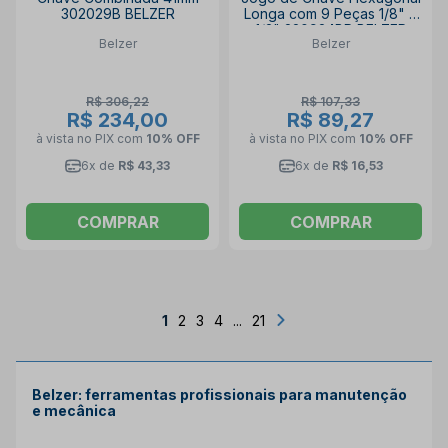
302029B BELZER
Longa com 9 Peças 1/8" a
1/2" 220924BR BELZER
Belzer
Belzer
R$ 306,22
R$ 107,33
R$ 234,00
R$ 89,27
à vista no PIX
com
10% OFF
à vista no PIX
com
10% OFF
6x de
R$ 43,33
6x de
R$ 16,53
COMPRAR
COMPRAR
1
2
3
4
...
21
Belzer: ferramentas profissionais para manutenção
e mecânica