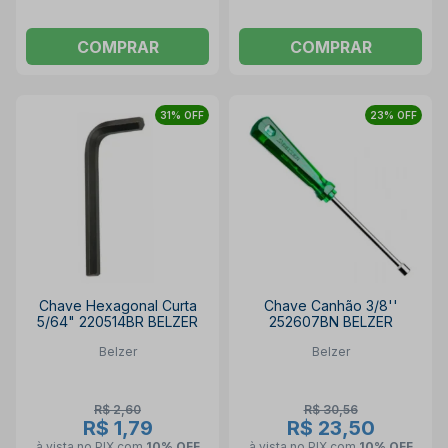
COMPRAR
COMPRAR
31% OFF
23% OFF
Chave Hexagonal Curta
Chave Canhão 3/8''
5/64" 220514BR BELZER
252607BN BELZER
Belzer
Belzer
R$ 2,60
R$ 30,56
R$ 1,79
R$ 23,50
à vista no PIX
com
10% OFF
à vista no PIX
com
10% OFF