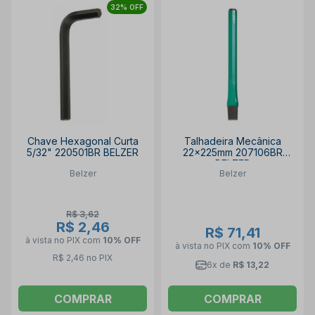
32% OFF
Chave Hexagonal Curta
Talhadeira Mecânica
5/32" 220501BR BELZER
22x225mm 207106BR
BELZER
Belzer
Belzer
R$ 3,62
R$ 2,46
R$ 71,41
à vista no PIX
com
10% OFF
à vista no PIX
com
10% OFF
R$ 2,46 no PIX
6x de
R$ 13,22
COMPRAR
COMPRAR