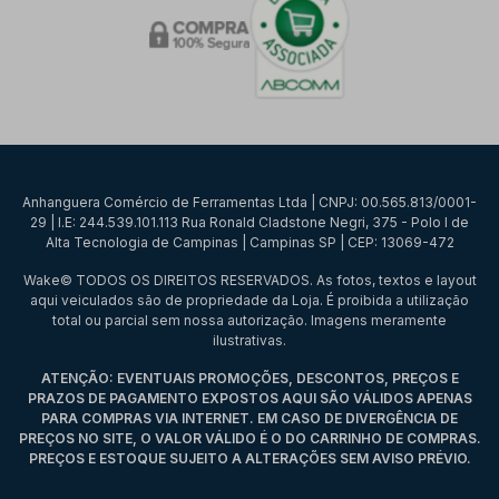
Anhanguera Comércio de Ferramentas Ltda | CNPJ: 00.565.813/0001-
29 | I.E: 244.539.101.113 Rua Ronald Cladstone Negri, 375 - Polo I de
Alta Tecnologia de Campinas | Campinas SP | CEP: 13069-472
Wake© TODOS OS DIREITOS RESERVADOS. As fotos, textos e layout
aqui veiculados são de propriedade da Loja. É proibida a utilização
total ou parcial sem nossa autorização. Imagens meramente
ilustrativas.
ATENÇÃO: EVENTUAIS PROMOÇÕES, DESCONTOS, PREÇOS E
PRAZOS DE PAGAMENTO EXPOSTOS AQUI SÃO VÁLIDOS APENAS
PARA COMPRAS VIA INTERNET. EM CASO DE DIVERGÊNCIA DE
PREÇOS NO SITE, O VALOR VÁLIDO É O DO CARRINHO DE COMPRAS.
PREÇOS E ESTOQUE SUJEITO A ALTERAÇÕES SEM AVISO PRÉVIO.