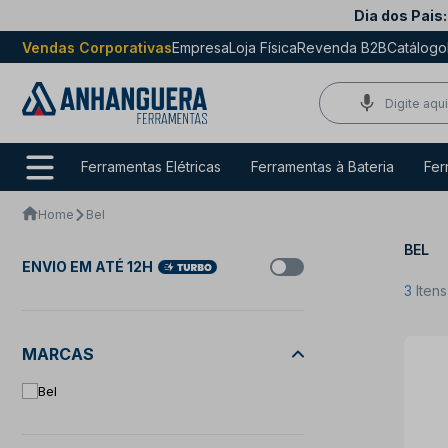
Dia dos Pais:
Vendas Corporativas
Empresa
Loja Física
Revenda B2B
Catálogo
Ferramentas Elétricas
Ferramentas à Bateria
Fer
Home
Bel
BEL
ENVIO EM ATÉ 12H
3
Iten
MARCAS
Bel