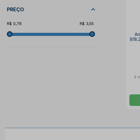
PREÇO
0,78
3,55
Ar
B18.
à v