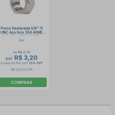
Porca Sextavada 5/8"-11
UNC Aço Inox 304 ASME
B18.2.2 LA058000 BEL
Bel
de
R$ 3,70
R$ 3,20
por
à vista no PIX
com
10% OFF
R$ 3,20 no PIX
COMPRAR