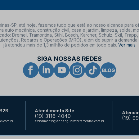
nas-SP, até hoje, fazemos tudo que está ao nosso alcance para of
a auto mecânica, construção civil, casa e jardim, limpeza, solda,
: Dremel, Tramontina, Stihl, Bosch, Kärcher, Schulz, Skil, Trapp, 
tenções, Reparos e Operações (MRO), além de suprir a demanda de n
já atendeu mais de 1,3 milhão de pedidos em todo país.
Ver mais
SIGA NOSSAS REDES
 B2B
Atendimento Site
Atendi
(19) 3116-4040
(19) 9
s.com.br
atendimento@anhangueraferramentas.com.br