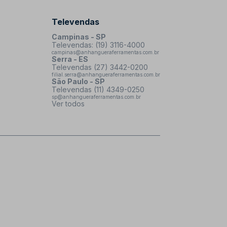
Televendas
Campinas - SP
Televendas: (19) 3116-4000
campinas@anhangueraferramentas.com.br
Serra - ES
Televendas (27) 3442-0200
filial.serra@anhangueraferramentas.com.br
São Paulo - SP
Televendas (11) 4349-0250
sp@anhangueraferramentas.com.br
Ver todos