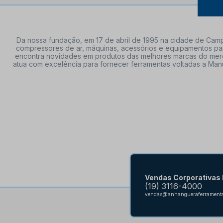
Da nossa fundação, em 17 de abril de 1995 na cidade de Campi
compressores de ar, máquinas, acessórios e equipamentos par
encontra novidades em produtos das melhores marcas do mercado
atua com excelência para fornecer ferramentas voltadas a Manu
Vendas Corporativas
(19) 3116-4000
vendas@anhangueraferramenta