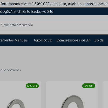
ferramentas com até
50% OFF
para casa, oficina ou trabalho pesa
Blog
Atendimento Exclusivo Site
ramentas Manuais
Automotivo
Compressores de Ar
Solda
s encontrados
17% OFF
15% OFF