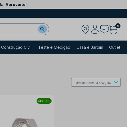
do.
Aproveite!
0
Construção Civil
Teste e Medição
Casa e Jardim
Outlet
14% OFF