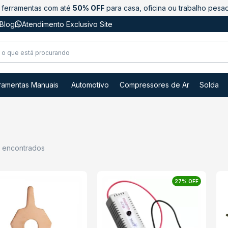
ferramentas com até
50% OFF
para casa, oficina ou trabalho pesa
Blog
Atendimento Exclusivo Site
ramentas Manuais
Automotivo
Compressores de Ar
Solda
s encontrados
27% OFF