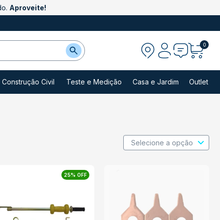
do.
Aproveite!
0
Construção Civil
Teste e Medição
Casa e Jardim
Outlet
25% OFF