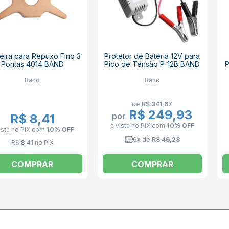
eira para Repuxo Fino 3
Protetor de Bateria 12V para
Pontas 4014 BAND
Pico de Tensão P-12B BAND
P
Band
Band
de
R$ 341,67
R$ 249,93
por
R$ 8,41
à vista no PIX
com
10% OFF
ista no PIX
com
10% OFF
6x de
R$ 46,28
R$ 8,41 no PIX
COMPRAR
COMPRAR