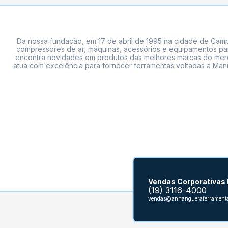
Da nossa fundação, em 17 de abril de 1995 na cidade de Campi
compressores de ar, máquinas, acessórios e equipamentos par
encontra novidades em produtos das melhores marcas do mercado
atua com excelência para fornecer ferramentas voltadas a Manu
Vendas Corporativas
(19) 3116-4000
vendas@anhangueraferramenta