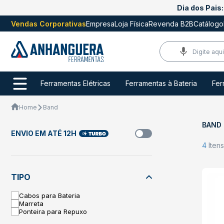
Dia dos Pais:
Vendas Corporativas
Empresa
Loja Física
Revenda B2B
Catálogo
Ferramentas Elétricas
Ferramentas à Bateria
Fer
Home
Band
BAND
ENVIO EM ATÉ 12H
4
Iten
TIPO
Cabos para Bateria
Marreta
Ponteira para Repuxo