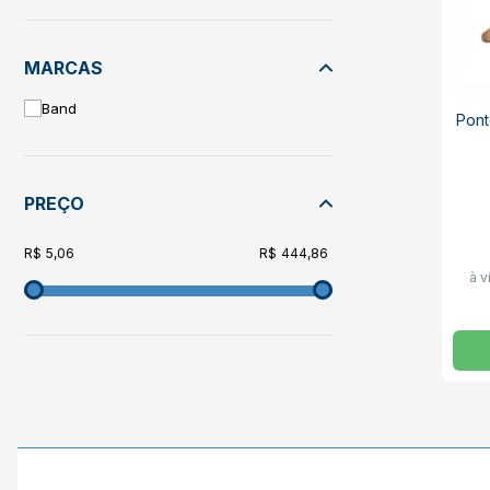
MARCAS
Band
Pont
PREÇO
5,06
444,86
à v