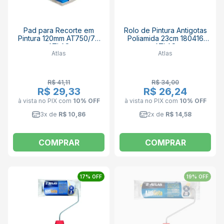
Pad para Recorte em
Rolo de Pintura Antigotas
Pintura 120mm AT750/70
Poliamida 23cm 180416
ATLAS
ATLAS
Atlas
Atlas
R$ 41,11
R$ 34,00
R$ 29,33
R$ 26,24
à vista no PIX
com
10% OFF
à vista no PIX
com
10% OFF
3x de
R$ 10,86
2x de
R$ 14,58
COMPRAR
COMPRAR
17% OFF
19% OFF