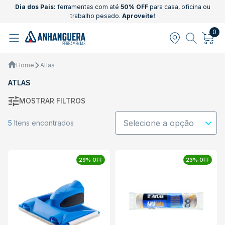
Dia dos Pais:
ferramentas com até
50% OFF
para casa, oficina ou
trabalho pesado.
Aproveite!
0
Home
Atlas
ATLAS
MOSTRAR FILTROS
5
Itens encontrados
29% OFF
23% OFF