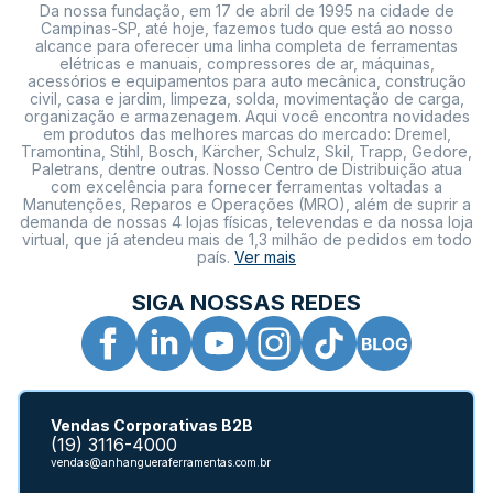
Da nossa fundação, em 17 de abril de 1995 na cidade de
Campinas-SP, até hoje, fazemos tudo que está ao nosso
alcance para oferecer uma linha completa de ferramentas
elétricas e manuais, compressores de ar, máquinas,
acessórios e equipamentos para auto mecânica, construção
civil, casa e jardim, limpeza, solda, movimentação de carga,
organização e armazenagem. Aqui você encontra novidades
em produtos das melhores marcas do mercado: Dremel,
Tramontina, Stihl, Bosch, Kärcher, Schulz, Skil, Trapp, Gedore,
Paletrans, dentre outras. Nosso Centro de Distribuição atua
com excelência para fornecer ferramentas voltadas a
Manutenções, Reparos e Operações (MRO), além de suprir a
demanda de nossas 4 lojas físicas, televendas e da nossa loja
virtual, que já atendeu mais de 1,3 milhão de pedidos em todo
país.
Ver mais
SIGA NOSSAS REDES
Vendas Corporativas B2B
(19) 3116-4000
vendas@anhangueraferramentas.com.br