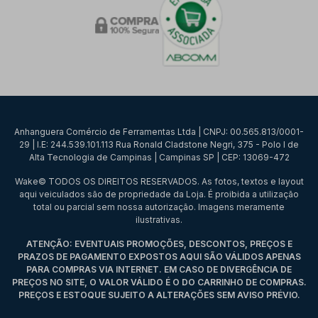
Anhanguera Comércio de Ferramentas Ltda | CNPJ: 00.565.813/0001-
29 | I.E: 244.539.101.113 Rua Ronald Cladstone Negri, 375 - Polo I de
Alta Tecnologia de Campinas | Campinas SP | CEP: 13069-472
Wake© TODOS OS DIREITOS RESERVADOS. As fotos, textos e layout
aqui veiculados são de propriedade da Loja. É proibida a utilização
total ou parcial sem nossa autorização. Imagens meramente
ilustrativas.
ATENÇÃO: EVENTUAIS PROMOÇÕES, DESCONTOS, PREÇOS E
PRAZOS DE PAGAMENTO EXPOSTOS AQUI SÃO VÁLIDOS APENAS
PARA COMPRAS VIA INTERNET. EM CASO DE DIVERGÊNCIA DE
PREÇOS NO SITE, O VALOR VÁLIDO É O DO CARRINHO DE COMPRAS.
PREÇOS E ESTOQUE SUJEITO A ALTERAÇÕES SEM AVISO PRÉVIO.