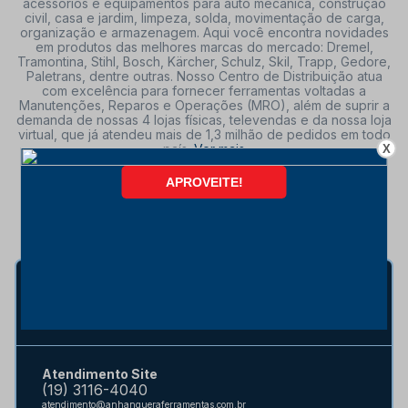
acessórios e equipamentos para auto mecânica, construção
civil, casa e jardim, limpeza, solda, movimentação de carga,
organização e armazenagem. Aqui você encontra novidades
em produtos das melhores marcas do mercado: Dremel,
Tramontina, Stihl, Bosch, Kärcher, Schulz, Skil, Trapp, Gedore,
Paletrans, dentre outras. Nosso Centro de Distribuição atua
com excelência para fornecer ferramentas voltadas a
Manutenções, Reparos e Operações (MRO), além de suprir a
demanda de nossas 4 lojas físicas, televendas e da nossa loja
virtual, que já atendeu mais de 1,3 milhão de pedidos em todo
país.
Ver mais
X
SIGA NOSSAS REDES
Vendas Corporativas B2B
(19) 3116-4000
vendas@anhangueraferramentas.com.br
Atendimento Site
(19) 3116-4040
atendimento@anhangueraferramentas.com.br