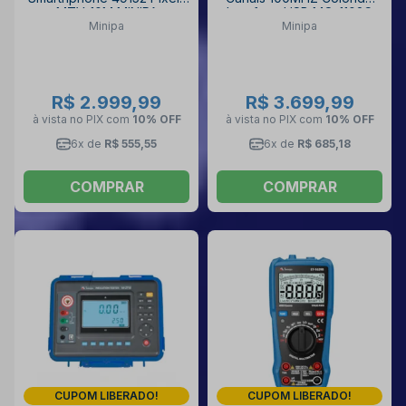
MTV-10M MINIPA
Interface USB MO-1102C
Minipa
Minipa
MINIPA
R$ 2.999,99
R$ 3.699,99
à vista no PIX
com
10% OFF
à vista no PIX
com
10% OFF
6x de
R$ 555,55
6x de
R$ 685,18
COMPRAR
COMPRAR
CUPOM LIBERADO!
CUPOM LIBERADO!