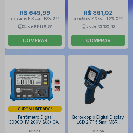
R$ 649,99
R$ 861,02
à vista no PIX
com
10% OFF
à vista no PIX
com
10% OFF
6x de
R$ 120,37
6x de
R$ 159,45
COMPRAR
COMPRAR
CUPOM LIBERADO!
Terrômetro Digital
Boroscópio Digital Display
3000OHM 200V (AC) CAT
LCD 2.7" 5.5mm MBR-
III 1000V CAT IV 600V
270GV MINIPA
Minipa
Minipa
MTR-1531 MINIPA