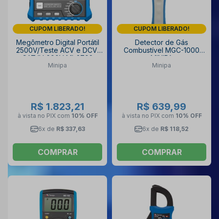
CUPOM LIBERADO!
CUPOM LIBERADO!
Megômetro Digital Portátil
Detector de Gás
2500V/Teste ACV e DCV/
Combustível MGC-1000
CAT IV 600V MI-2702
MINIPA
Minipa
Minipa
MINIPA
R$ 1.823,21
R$ 639,99
à vista no PIX
com
10% OFF
à vista no PIX
com
10% OFF
6x de
R$ 337,63
6x de
R$ 118,52
COMPRAR
COMPRAR