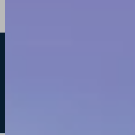
Anhanguera Comércio de Ferramentas Ltda | CNPJ: 00.565.813/0001-
29 | I.E: 244.539.101.113 Rua Ronald Cladstone Negri, 375 - Polo I de
Alta Tecnologia de Campinas | Campinas SP | CEP: 13069-472
Wake© TODOS OS DIREITOS RESERVADOS. As fotos, textos e layout
aqui veiculados são de propriedade da Loja. É proibida a utilização
total ou parcial sem nossa autorização. Imagens meramente
ilustrativas.
ATENÇÃO: EVENTUAIS PROMOÇÕES, DESCONTOS, PREÇOS E
PRAZOS DE PAGAMENTO EXPOSTOS AQUI SÃO VÁLIDOS APENAS
PARA COMPRAS VIA INTERNET. EM CASO DE DIVERGÊNCIA DE
PREÇOS NO SITE, O VALOR VÁLIDO É O DO CARRINHO DE COMPRAS.
PREÇOS E ESTOQUE SUJEITO A ALTERAÇÕES SEM AVISO PRÉVIO.