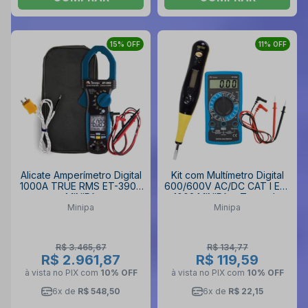
15% OFF
11% OFF
Alicate Amperímetro Digital
Kit com Multímetro Digital
1000A TRUE RMS ET-3902
600/600V AC/DC CAT I ET-
MINIPA
1002 MINIPA e Teste de
Minipa
Minipa
Voltagem Digital
R$ 3.465,67
R$ 134,77
R$ 2.961,87
R$ 119,59
à vista no PIX
com
10% OFF
à vista no PIX
com
10% OFF
6x de
R$ 548,50
6x de
R$ 22,15