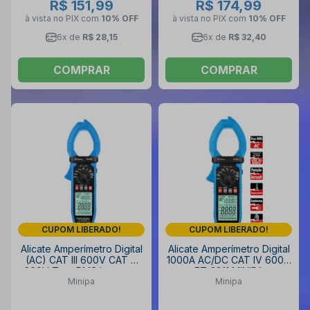
R$ 151,99
R$ 174,99
à vista no PIX
com
10% OFF
à vista no PIX
com
10% OFF
6x de
R$ 28,15
6x de
R$ 32,40
COMPRAR
COMPRAR
CUPOM LIBERADO!
CUPOM LIBERADO!
Alicate Amperímetro Digital
Alicate Amperímetro Digital
(AC) CAT III 600V CAT V
1000A AC/DC CAT IV 600V
600V True RMS Lanterna
ET-3811 MINIPA
Minipa
Minipa
ET-3710C MINIPA