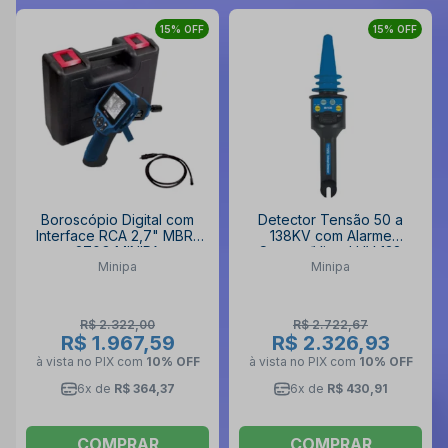
15% OFF
15% OFF
Boroscópio Digital com
Detector Tensão 50 a
Interface RCA 2,7" MBR-
138KV com Alarme
270G MINIPA
Sonoro/Visual HV 138
Minipa
Minipa
MINIPA
R$ 2.322,00
R$ 2.722,67
R$ 1.967,59
R$ 2.326,93
à vista no PIX
com
10% OFF
à vista no PIX
com
10% OFF
6x de
R$ 364,37
6x de
R$ 430,91
COMPRAR
COMPRAR