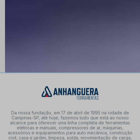
FORMAS DE PAGAMENTO
Da nossa fundação, em 17 de abril de 1995 na cidade de
Campinas-SP, até hoje, fazemos tudo que está ao nosso
alcance para oferecer uma linha completa de ferramentas
elétricas e manuais, compressores de ar, máquinas,
acessórios e equipamentos para auto mecânica, construção
civil, casa e jardim, limpeza, solda, movimentação de carga,