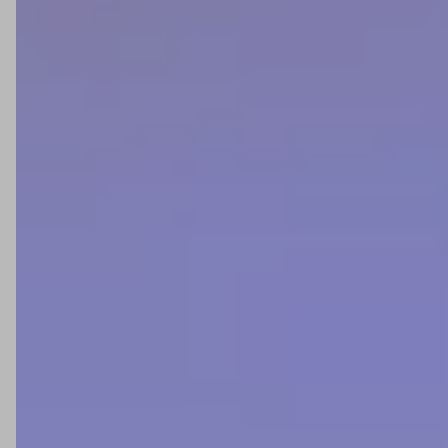
Contato
Benefícios
Frete Grátis
Retire na Loja
Promoções
Televendas
Campinas - SP
Televendas: (19) 3116-4000
campinas@anhangueraferramentas.com.br
Serra - ES
Televendas (27) 3442-0200
filial.serra@anhangueraferramentas.com.br
São Paulo - SP
Televendas (11) 4349-0250
sp@anhangueraferramentas.com.br
Ver todos
AQUI TEM SEGURANÇA