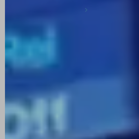
1
2
3
4
5
6
A
Minipa
é uma marca nacional que se destaca pela
variedade de instrumentos de teste e medição.
Reconhecida pela boa relação entre custo e
desempenho, oferece equipamentos confiáveis que
atendem tanto estudantes quanto profissionais de
elétrica, eletrônica, manutenção e automação.
No catálogo da
Anhanguera Ferramentas
você encontra
uma ampla linha de produtos Minipa, como multímetros
digitais, alicates amperímetros, terrômetros, detectores
de tensão, fasímetros, tacômetros e câmeras de
inspeção. São opções que combinam praticidade e
segurança para o uso em diferentes cenários.
Os instrumentos da Minipa ajudam a executar testes com
precisão, tornando o trabalho mais ágil e eficiente. Por
serem equipamentos versáteis e de fácil utilização, são
indicados para técnicos iniciantes e para quem já atua em
projetos mais complexos.
Conheça as opções da Minipa disponíveis em nosso site
e escolha o equipamento que melhor se adapta à sua