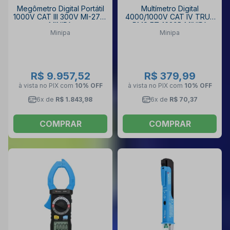
Megômetro Digital Portátil
Multímetro Digital
1000V CAT III 300V MI-2710
4000/1000V CAT IV TRUE
MINIPA
RMS ET-1639B MINIPA
Minipa
Minipa
R$ 9.957,52
R$ 379,99
à vista no PIX
com
10% OFF
à vista no PIX
com
10% OFF
6x de
R$ 1.843,98
6x de
R$ 70,37
COMPRAR
COMPRAR