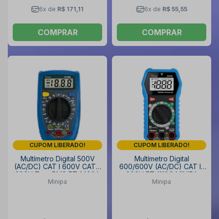
6x de
R$ 171,11
6x de
R$ 55,55
COMPRAR
COMPRAR
CUPOM LIBERADO!
CUPOM LIBERADO!
Multímetro Digital 500V
Multímetro Digital
(AC/DC) CAT I 600V CAT II
600/600V (AC/DC) CAT III
300V True RMS ET-1400A
600V ET-1110C MINIPA
Minipa
Minipa
MINIPA