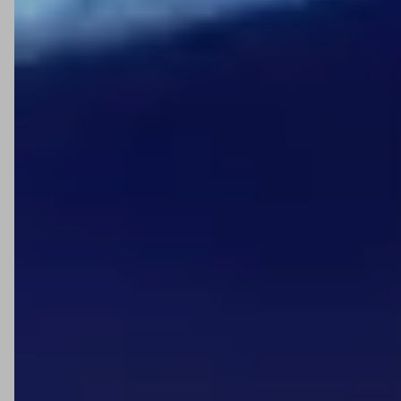
necessidade.
FAQ – Minipa
A Minipa é uma marca confiável?
Sim. A Minipa é consolidada no Brasil e oferece produtos
de qualidade com bom custo-benefício para o setor de
medição.
Quais são os principais produtos da Minipa?
Os principais produtos são
multímetros
,
alicates
amperímetros
, fontes de alimentação,
detectores de
tensão
e
termômetros digitais
estão entre os mais
procurados.
Para quem os produtos Minipa são indicados?
São recomendados para técnicos, engenheiros,
estudantes de elétrica e eletrônica, além de profissionais
de manutenção em geral.
Os instrumentos da Minipa têm certificação de
segurança?