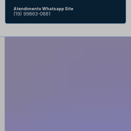
Atendimento Whatsapp Site
(19) 99863-0881
Institucional
Quem somos
Lojas físicas
Trabalhe conosco
Atendimento B2B
Atendimento Revenda
Minha Conta
Acompanhe seus Pedidos
Nosso Blog
Ajuda e Suporte
Como Comprar
Formas de Pagamento
Dúvidas Frequentes
Trocas e Devoluções
Política de Entrega
Política de Privacidade