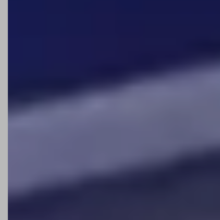
Sim. Muitos modelos seguem normas como CAT II, CAT III
e CAT IV, assegurando maior proteção durante o uso.
Qual é a diferença entre a Minipa e marcas
internacionais como a Fluke?
A Minipa foca em acessibilidade e variedade, sendo uma
opção prática e econômica, enquanto marcas
internacionais geralmente atuam em segmentos mais
premium.
Onde posso comprar equipamentos Minipa?
A Anhanguera Ferramentas oferece uma linha completa
de produtos Minipa, disponíveis para compra online com
entrega em todo o Brasil.