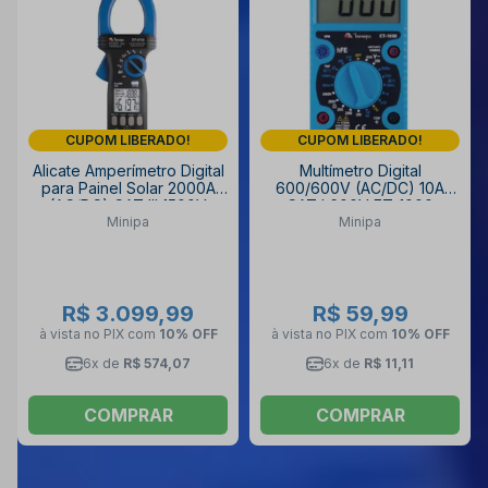
CUPOM LIBERADO!
CUPOM LIBERADO!
Alicate Amperímetro Digital
Multímetro Digital
para Painel Solar 2000A
600/600V (AC/DC) 10A
(AC/DC) CAT III 1500V
CAT I 600V ET-1000
Minipa
Minipa
TRUE RMS ET-4710 MINIPA
MINIPA
R$ 3.099,99
R$ 59,99
à vista no PIX
com
10% OFF
à vista no PIX
com
10% OFF
6x de
R$ 574,07
6x de
R$ 11,11
COMPRAR
COMPRAR