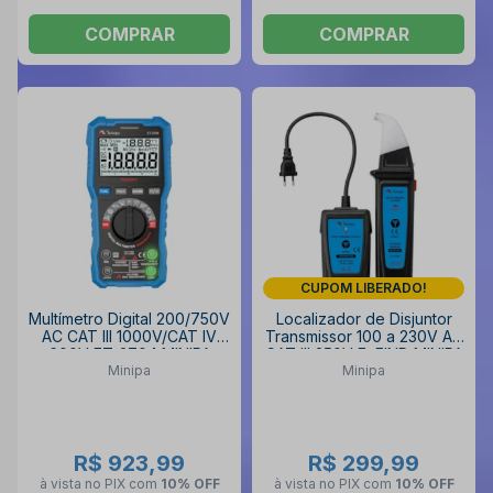
COMPRAR
COMPRAR
CUPOM LIBERADO!
Multímetro Digital 200/750V
Localizador de Disjuntor
AC CAT III 1000V/CAT IV
Transmissor 100 a 230V AC
600V ET-2704 MINIPA
CAT III 250V EzFIND MINIPA
Minipa
Minipa
R$ 923,99
R$ 299,99
à vista no PIX
com
10% OFF
à vista no PIX
com
10% OFF