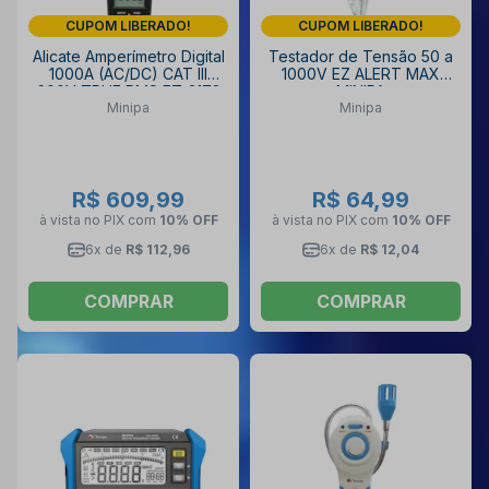
CUPOM LIBERADO!
CUPOM LIBERADO!
Alicate Amperímetro Digital
Testador de Tensão 50 a
1000A (AC/DC) CAT III
1000V EZ ALERT MAX
600V TRUE RMS ET-3178
MINIPA
Minipa
Minipa
MINIPA
R$ 609,99
R$ 64,99
à vista no PIX
com
10% OFF
à vista no PIX
com
10% OFF
6x de
R$ 112,96
6x de
R$ 12,04
COMPRAR
COMPRAR