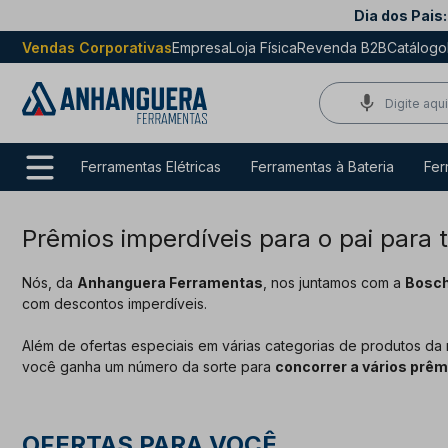
Dia dos Pais:
Vendas Corporativas
Empresa
Loja Física
Revenda B2B
Catálogo
Ferramentas Elétricas
Ferramentas à Bateria
Fer
Prêmios imperdíveis para o pai para 
Nós, da
Anhanguera Ferramentas
, nos juntamos com a
Bosc
com descontos imperdíveis.
Além de ofertas especiais em várias categorias de produtos da
você ganha um número da sorte para
concorrer a vários prêm
OFERTAS PARA VOCÊ