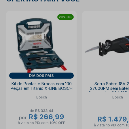
20% OFF
DIA DOS PAIS
Kit de Pontas e Brocas com 100
Serra Sabre 18V
Peças em Titânio X-LINE BOSCH
2700GPM sem Bater
Carregador GSA 185
Bosch
Bosch
de
R$ 333,44
R$ 266,99
por
R$ 1.479
à vista no PIX
com
10% OFF
à vista no PIX
com
1