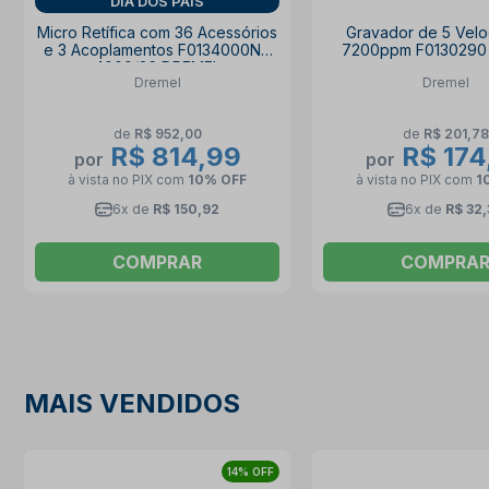
DIA DOS PAIS
Micro Retífica com 36 Acessórios
Gravador de 5 Vel
e 3 Acoplamentos F0134000NC
7200ppm F0130290
4000/36 DREMEL
Dremel
Dremel
de
R$ 952,00
de
R$ 201,78
R$ 814,99
R$ 174
por
por
à vista no PIX
com
10% OFF
à vista no PIX
com
1
6x de
R$ 150,92
6x de
R$ 32,
COMPRAR
COMPRA
MAIS VENDIDOS
14% OFF