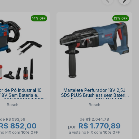
14% OFF
13% OFF
r de Pó Industrial 10
Martelete Perfurador 18V 2,5J
s 18V Sem Bateria e
SDS PLUS Brushless sem Bateria
or 06019C6302 BOSCH
e Carregador GBH 18V-26D
Bosch
Bosch
BOSCH
de
R$ 993,56
de
R$ 2.044,78
R$ 852,00
R$ 1.770,89
por
 no PIX
com
10% OFF
à vista no PIX
com
10% OFF