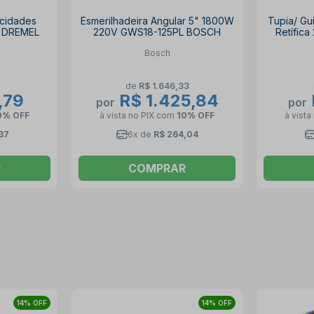
ocidades
Esmerilhadeira Angular 5" 1800W
Tupia/ Gu
 DREMEL
220V GWS18-125PL BOSCH
Retífic
Bosch
de
R$ 1.646,33
,79
R$ 1.425,84
por
por
0% OFF
à vista no PIX
com
10% OFF
à vista
37
6x de
R$ 264,04
R
COMPRAR
14% OFF
14% OFF