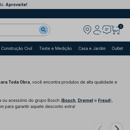
do.
Aproveite!
0
Construção Civil
Teste e Medição
Casa e Jardim
Outlet
para Toda Obra
, você encontra produtos de alta qualidade e
 ou acessório do grupo Bosch (
Bosch
,
Dremel
e
Freud
),
om para garantir aquele desconto extra!