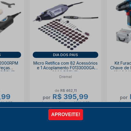
S
DIA DOS PAIS
 22000RPM
Micro Retífica com 82 Acessórios
Kit Fura
 Peças
e 1 Acoplamento F0133000GA
Chave de 
 DREMEL
3000 DREMEL
12V 2.0A
Dremel
Maleta
4
de
R$ 462,11
,99
R$ 395,99
por
por
0% OFF
à vista no PIX
com
10% OFF
à vista
,74
6x de
R$ 73,33
R
COMPRAR