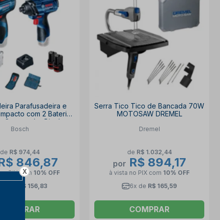
deira Parafusadeira e
Serra Tico Tico de Bancada 70W
Impacto com 2 Baterias
MOTOSAW DREMEL
h Carregador Bivolt e
Bosch
Dremel
 06019G80E3 BOSCH
de
R$ 974,44
de
R$ 1.032,44
R$ 846,87
R$ 894,17
por
X
 no PIX
com
10% OFF
à vista no PIX
com
10% OFF
6x de
R$ 156,83
6x de
R$ 165,59
COMPRAR
COMPRAR