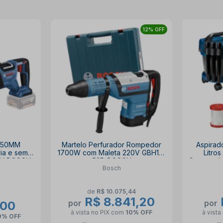
12% OFF
 250MM
Martelo Perfurador Rompedor
Aspirado
ia e sem
1700W com Maleta 220V GBH12-
Litro
-LI BOSCH
52D BOSCH
Carregad
Bosch
de
R$ 10.075,44
R$ 8.841,20
por
por
,00
à vista no PIX
com
10% OFF
à vista
0% OFF