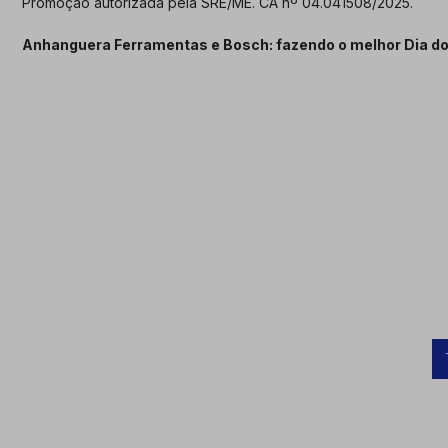
Promoção autorizada pela SRE/ME. CA nº 04.041508/2025.
Anhanguera Ferramentas e Bosch: fazendo o melhor Dia do