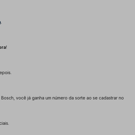
a
.
pra
!
epois.
Bosch, você já ganha um número da sorte ao se cadastrar no
iais.