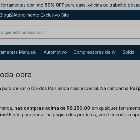
ferramentas com até
50% OFF
para casa, oficina ou trabalho pesa
Blog
Atendimento Exclusivo Site
ramentas Manuais
Automotivo
Compressores de Ar
Solda
toda obra
h
para deixar o Dia dos Pais ainda mais especial. Na campanha
Pai 
 marca,
nas compras acima de R$ 250,00
em qualquer ferramenta
ios
! E não para por aí: na página dos produtos, você encontra cup