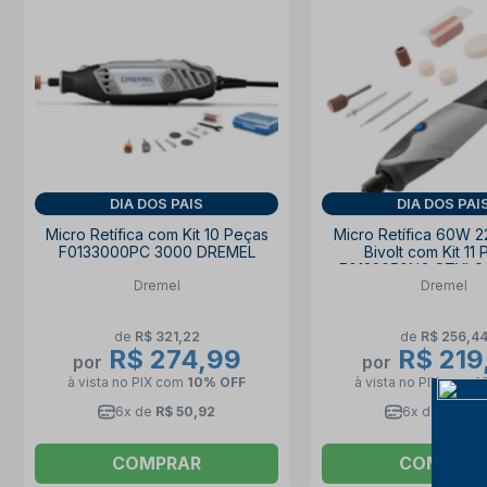
DIA DOS PAIS
DIA DOS PAI
Micro Retífica com Kit 10 Peças
Micro Retífica 60W
F0133000PC 3000 DREMEL
Bivolt com Kit 11
F0132050NG STYLO
Dremel
Dremel
de
R$ 321,22
de
R$ 256,4
R$ 274,99
R$ 219
por
por
à vista no PIX
com
10% OFF
à vista no PIX
com
1
6x de
R$ 50,92
6x de
R$ 40
COMPRAR
COMPRA