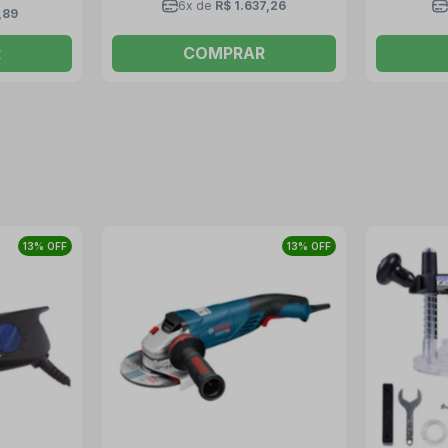
6x de
R$ 1.637,26
,89
R
COMPRAR
13% OFF
13% OFF