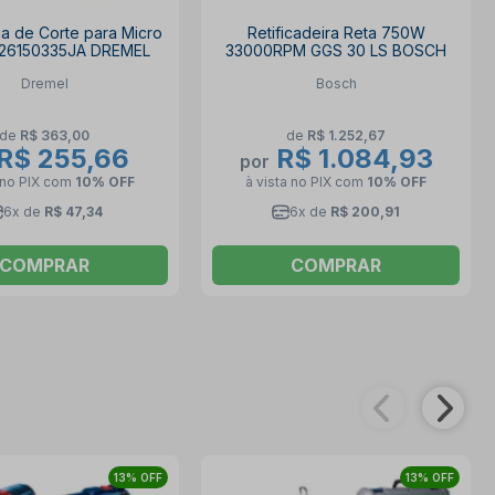
ia de Corte para Micro
Retificadeira Reta 750W
a 26150335JA DREMEL
33000RPM GGS 30 LS BOSCH
Dremel
Bosch
de
R$ 363,00
de
R$ 1.252,67
R$ 255,66
R$ 1.084,93
por
 no PIX
com
10% OFF
à vista no PIX
com
10% OFF
6x de
R$ 47,34
6x de
R$ 200,91
COMPRAR
COMPRAR
13% OFF
13% OFF