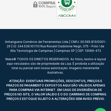
Anhanguera Comércio de Ferramentas Ltda | CNPJ: 00.565.813/0001-
29 | I.E: 244.539.101.113 Rua Ronald Cladstone Negri, 375 - Polo I de
Alta Tecnologia de Campinas | Campinas SP | CEP: 13069-472
Wake© TODOS OS DIREITOS RESERVADOS. As fotos, textos e layout
aqui veiculados são de propriedade da Loja. É proibida a utilização
total ou parcial sem nossa autorização. Imagens meramente
ilustrativas.
ATENÇÃO: EVENTUAIS PROMOÇÕES, DESCONTOS, PREÇOS E
PRAZOS DE PAGAMENTO EXPOSTOS AQUI SÃO VÁLIDOS APENAS
PARA COMPRAS VIA INTERNET. EM CASO DE DIVERGÊNCIA DE
PREÇOS NO SITE, O VALOR VÁLIDO É O DO CARRINHO DE COMPRAS.
PREÇOS E ESTOQUE SUJEITO A ALTERAÇÕES SEM AVISO PRÉVIO.