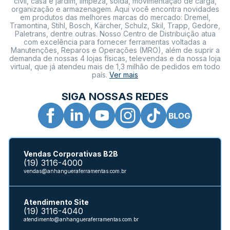
civil, casa e jardim, limpeza, solda, movimentação de carga,
organização e armazenagem. Aqui você encontra novidades
em produtos das melhores marcas do mercado: Dremel,
Tramontina, Stihl, Bosch, Kärcher, Schulz, Skil, Trapp, Gedore,
Paletrans, dentre outras. Nosso Centro de Distribuição atua
com excelência para fornecer ferramentas voltadas a
Manutenções, Reparos e Operações (MRO), além de suprir a
demanda de nossas 4 lojas físicas, televendas e da nossa loja
virtual, que já atendeu mais de 1,3 milhão de pedidos em todo
país.
Ver mais
SIGA NOSSAS REDES
Vendas Corporativas B2B
(19) 3116-4000
vendas@anhangueraferramentas.com.br
Atendimento Site
(19) 3116-4040
atendimento@anhangueraferramentas.com.br