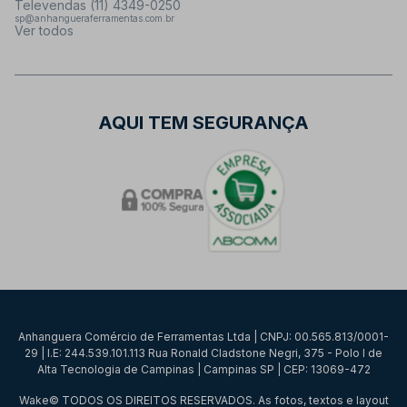
Televendas (11) 4349-0250
sp@anhangueraferramentas.com.br
Ver todos
AQUI TEM SEGURANÇA
Anhanguera Comércio de Ferramentas Ltda | CNPJ: 00.565.813/0001-
29 | I.E: 244.539.101.113 Rua Ronald Cladstone Negri, 375 - Polo I de
Alta Tecnologia de Campinas | Campinas SP | CEP: 13069-472
Wake© TODOS OS DIREITOS RESERVADOS. As fotos, textos e layout