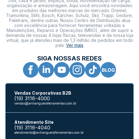
civil, casa e jardim, limpeza, solda, movimentação de carga,
organização e armazenagem. Aqui você encontra novidades
em produtos das melhores marcas do mercado: Dremel,
Tramontina, Stihl, Bosch, Kärcher, Schulz, Skil, Trapp, Gedore,
Paletrans, dentre outras. Nosso Centro de Distribuição atua
com excelência para fornecer ferramentas voltadas a
Manutenções, Reparos e Operações (MRO), além de suprir a
demanda de nossas 4 lojas físicas, televendas e da nossa loja
virtual, que já atendeu mais de 1,3 milhão de pedidos em todo
país.
Ver mais
SIGA NOSSAS REDES
Vendas Corporativas B2B
(19) 3116-4000
vendas@anhangueraferramentas.com.br
Atendimento Site
(19) 3116-4040
atendimento@anhangueraferramentas.com.br