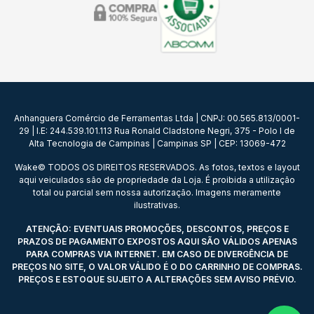
Anhanguera Comércio de Ferramentas Ltda | CNPJ: 00.565.813/0001-
29 | I.E: 244.539.101.113 Rua Ronald Cladstone Negri, 375 - Polo I de
Alta Tecnologia de Campinas | Campinas SP | CEP: 13069-472
Wake© TODOS OS DIREITOS RESERVADOS. As fotos, textos e layout
aqui veiculados são de propriedade da Loja. É proibida a utilização
total ou parcial sem nossa autorização. Imagens meramente
ilustrativas.
ATENÇÃO: EVENTUAIS PROMOÇÕES, DESCONTOS, PREÇOS E
PRAZOS DE PAGAMENTO EXPOSTOS AQUI SÃO VÁLIDOS APENAS
PARA COMPRAS VIA INTERNET. EM CASO DE DIVERGÊNCIA DE
PREÇOS NO SITE, O VALOR VÁLIDO É O DO CARRINHO DE COMPRAS.
PREÇOS E ESTOQUE SUJEITO A ALTERAÇÕES SEM AVISO PRÉVIO.