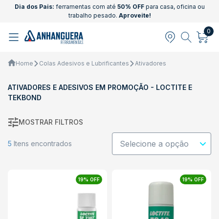
Dia dos Pais:
ferramentas com até
50% OFF
para casa, oficina ou
trabalho pesado.
Aproveite!
0
Home
Colas Adesivos e Lubrificantes
Ativadores
ATIVADORES E ADESIVOS EM PROMOÇÃO - LOCTITE E
TEKBOND
MOSTRAR FILTROS
5
Itens encontrados
19% OFF
19% OFF