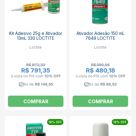
Kit Adesivo 25g e Ativador
Ativador Adesão 150 mL
13mL 330 LOCTITE
7649 LOCTITE
Loctite
Loctite
R$ 973,33
R$ 590,56
R$ 791,35
R$ 480,18
à vista no PIX
com
10% OFF
à vista no PIX
com
10% OFF
6x de
R$ 146,55
6x de
R$ 88,92
COMPRAR
COMPRAR
19% OFF
19% OFF