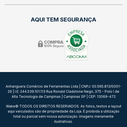
AQUI TEM SEGURANÇA
Anhanguera Comércio de Ferramentas Ltda | CNPJ: 00.565.813/0001-
29 | I.E: 244.539.101.113 Rua Ronald Cladstone Negri, 375 - Polo I de
Alta Tecnologia de Campinas | Campinas SP | CEP: 13069-472
Wake© TODOS OS DIREITOS RESERVADOS. As fotos, textos e layout
aqui veiculados são de propriedade da Loja. É proibida a utilização
total ou parcial sem nossa autorização. Imagens meramente
ilustrativas.