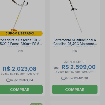
CUPOM LIBERADO!
Roçadeira à Gasolina 1.3CV
Ferramenta Multifuncional a
5CC 2 Facas 230mm FS 80
Gasolina 25,4CC Motopoda
GSB 230-2 STIHL
30cm/12" KA 85R HT STHIL
Stihl
Stihl
de
R$ 3.519,00
R$ 2.599,00
por
R$ 2.023,08
à vista no PIX
com
10% OFF
à vista no PIX
com
10% OFF
6x de
R$ 481,30
6x de
R$ 374,64
COMPRAR
COMPRAR