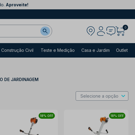
do.
Aproveite!
0
Construção Civil
Teste e Medição
Casa e Jardim
Outlet
HO DE JARDINAGEM
18% OFF
18% OFF