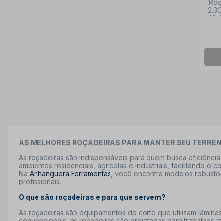
Roç
2.3
42-
AS MELHORES ROÇADEIRAS PARA MANTER SEU TERREN
As roçadeiras são indispensáveis para quem busca eficiência
ambientes residenciais, agrícolas e industriais, facilitando o
Na
Anhanguera Ferramentas
, você encontra modelos robustos
profissionais.
O que são roçadeiras e para que servem?
As roçadeiras são equipamentos de corte que utilizam lâmina
convencionais, as roçadeiras são projetadas para trabalhos ma