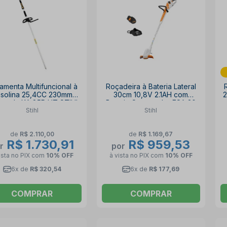
amenta Multifuncional à
Roçadeira à Bateria Lateral
solina 25,4CC 230mm
30cm 10,8V 2.1AH com
2
opoda KA 85R HT STIHL
Bateria Carregador FSA 30
Stihl
Stihl
SET STIHL
de
R$ 2.110,00
de
R$ 1.169,67
R$ 1.730,91
R$ 959,53
r
por
ista no PIX
com
10% OFF
à vista no PIX
com
10% OFF
6x de
R$ 320,54
6x de
R$ 177,69
COMPRAR
COMPRAR