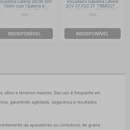
oçadeira Lateral 28CM 36V
Roçadeira Gasolina Lateral
1.6AH com 1 Bateria e
2CV 37,7CC 2T TRIMCUT C
Carregador 220V FSA 50
42-2 FS 161-L - TRIMCUT C
Stihl
Stihl
SET 220V STIHL
42-2 STIHL
INDISPONÍVEL
INDISPONÍVEL
, sítios e terrenos maiores. Seu uso é frequente em
ncia, garantindo agilidade, segurança e resultados
Diferentemente de aparadores ou cortadores de grama