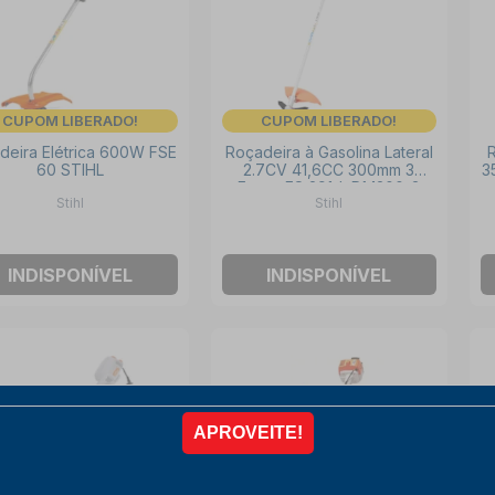
CUPOM LIBERADO!
CUPOM LIBERADO!
deira Elétrica 600W FSE
Roçadeira à Gasolina Lateral
R
60 STIHL
2.7CV 41,6CC 300mm 3
3
Facas FS 291-L DM300-3
Stihl
Stihl
STIHL
INDISPONÍVEL
INDISPONÍVEL