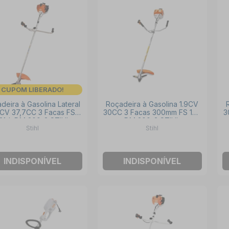
CUPOM LIBERADO!
deira à Gasolina Lateral
Roçadeira à Gasolina 1.9CV
3CV 37,7CC 3 Facas FS
30CC 3 Facas 300mm FS 160
3
21-L DM 300-3 STIHL
DM 300-3 STIHL
Stihl
Stihl
INDISPONÍVEL
INDISPONÍVEL