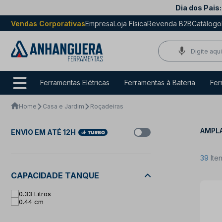
Dia dos Pais:
Vendas Corporativas
Empresa
Loja Física
Revenda B2B
Catálogo
Ferramentas Elétricas
Ferramentas à Bateria
Fer
Home
Casa e Jardim
Roçadeiras
AMPLA
ENVIO EM ATÉ 12H
39
Ite
CAPACIDADE TANQUE
0.33 Litros
0.44 cm