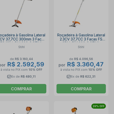
oçadeira à Gasolina Lateral
Roçadeira à Gasolina Lateral
CV 37,7CC 300mm 3 Facas
2.3CV 37,7CC 3 Facas FS
FS 161-L DM 300-3 STIHL
351-L DM 300-3 STIHL
Stihl
Stihl
de
R$ 3.160,44
de
R$ 4.096,56
R$ 2.592,59
R$ 3.360,47
por
por
à vista no PIX
com
10% OFF
à vista no PIX
com
10% OFF
6x de
R$ 480,11
6x de
R$ 622,31
COMPRAR
COMPRAR
26% OFF