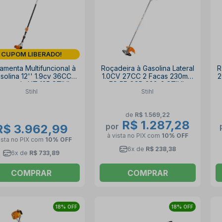
CUPOM LIBERADO!
amenta Multifuncional à
Roçadeira à Gasolina Lateral
R
solina 12'' 1.9cv 36CC
1.0CV 27CC 2 Facas 230mm
2
topoda HT 135 STIHL
FS 55 GSB 230-2 STIHL
Stihl
Stihl
de
R$ 1.569,22
R$ 1.287,28
por
R$ 3.962,99
à vista no PIX
com
10% OFF
ista no PIX
com
10% OFF
6x de
R$ 238,38
6x de
R$ 733,89
COMPRAR
COMPRAR
18% OFF
18% OFF