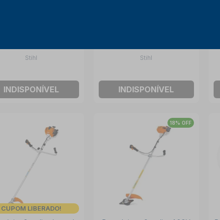
deira Elétrica 600W FSE
Roçadeira a Gasolina 1.9CV
60 STIHL
30CC com 2 Facas 305MM
FS 160 DM 305-2 STIHL
Stihl
Stihl
INDISPONÍVEL
INDISPONÍVEL
18% OFF
CUPOM LIBERADO!