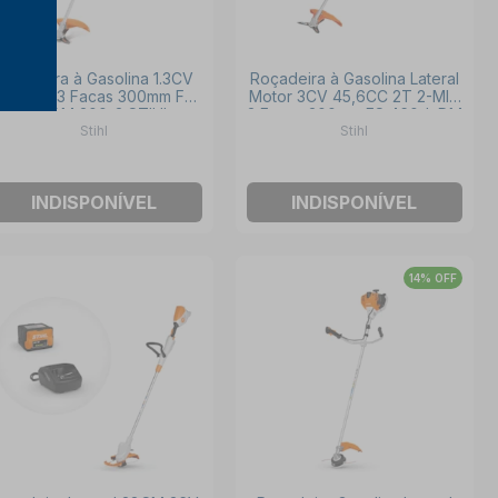
Roçadeira à Gasolina 1.3CV
Roçadeira à Gasolina Lateral
30.8 CC 3 Facas 300mm FS
Motor 3CV 45,6CC 2T 2-MIX
300 DM 300-3 STIHL
3 Facas 300mm FS 460-L DM
Stihl
Stihl
300-3 STIHL
INDISPONÍVEL
INDISPONÍVEL
14% OFF