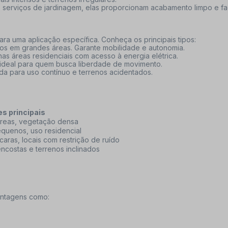
de serviços de jardinagem, elas proporcionam acabamento limpo e fac
ara uma aplicação específica. Conheça os principais tipos:
dos em grandes áreas. Garante mobilidade e autonomia.
as áreas residenciais com acesso à energia elétrica.
a, ideal para quem busca liberdade de movimento.
da para uso contínuo e terrenos acidentados.
s principais
reas, vegetação densa
equenos, uso residencial
ácaras, locais com restrição de ruído
ncostas e terrenos inclinados
vantagens como: