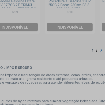
adeira Gasolina Lateral
Roçadeira a Gasolina 1.3CV
R
CV 37.7CC 2T TRIMCUT
25CC 2 Facas 230mm FS 85
2 FS 221-L - TRIMCUT C
GSB 230-2 STIHL
Stihl
Stihl
42-2 STIHL
INDISPONÍVEL
INDISPONÍVEL
1
2
O LIMPO E SEGURO
 na limpeza e manutenção de áreas externas, como jardins, chácaras
 corte de mato alto, grama resistente e até pequenos arbustos.
 e versáteis de roçadeiras para atender diferentes níveis de exigê
s ou fios de nylon rotativos para eliminar vegetação indesejada. 
is intensos e terrenos irregulares.