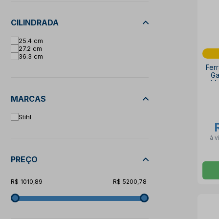
CILINDRADA
25.4 cm
27.2 cm
36.3 cm
Ferr
Ga
Mo
MARCAS
Stihl
à v
PREÇO
1010,89
5200,78