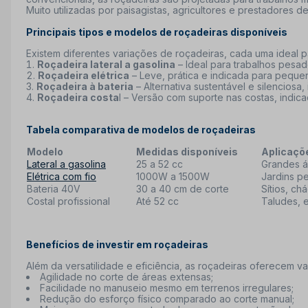
Muito utilizadas por paisagistas, agricultores e prestadores 
Principais tipos e modelos de roçadeiras disponíveis
Existem diferentes variações de roçadeiras, cada uma ideal p
Roçadeira lateral a gasolina
– Ideal para trabalhos pesa
Roçadeira elétrica
– Leve, prática e indicada para pequen
Roçadeira à bateria
– Alternativa sustentável e silencios
Roçadeira costa
l
– Versão com suporte nas costas, indica
Tabela comparativa de modelos de roçadeiras
Modelo
Medidas disponíveis
Aplicaçõe
Lateral a gasolina
25 a 52 cc
Grandes á
Elétrica com fio
1000W a 1500W
Jardins p
Bateria 40V
30 a 40 cm de corte
Sítios, ch
Costal profissional
Até 52 cc
Taludes, e
Benefícios de investir em roçadeiras
Além da versatilidade e eficiência, as roçadeiras oferecem 
Agilidade no corte de áreas extensas;
Facilidade no manuseio mesmo em terrenos irregulares;
Redução do esforço físico comparado ao corte manual;