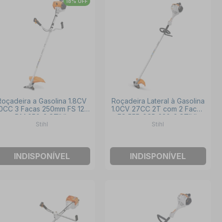
18% OFF
Roçadeira a Gasolina 1.8CV
Roçadeira Lateral à Gasolina
0CC 3 Facas 250mm FS 120
1.0CV 27CC 2T com 2 Facas
DM 250-3 STIHL
FS 55R GSB 230-2 STIHL
Stihl
Stihl
INDISPONÍVEL
INDISPONÍVEL