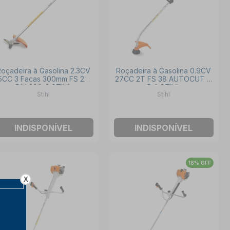
oçadeira à Gasolina 2.3CV
Roçadeira à Gasolina 0.9CV
5CC 3 Facas 300mm FS 220
27CC 2T FS 38 AUTOCUT C
DM 300-3 STIHL
5-2 STIHL
Stihl
Stihl
INDISPONÍVEL
INDISPONÍVEL
18% OFF
X