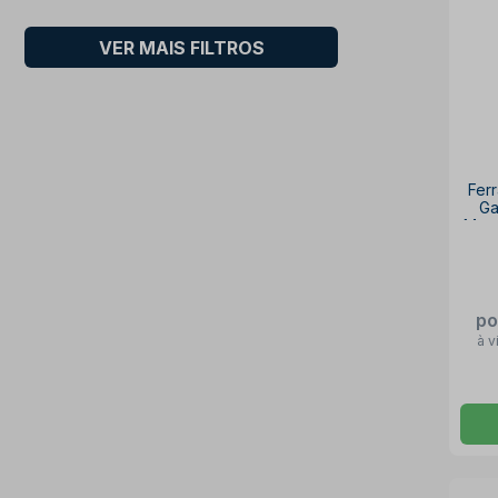
VER MAIS FILTROS
Ferr
Ga
Mot
po
à v