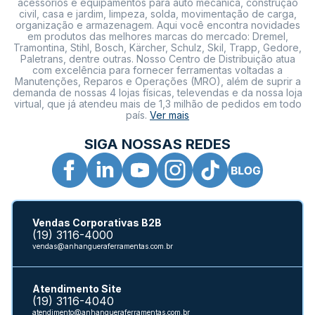
acessórios e equipamentos para auto mecânica, construção
civil, casa e jardim, limpeza, solda, movimentação de carga,
organização e armazenagem. Aqui você encontra novidades
em produtos das melhores marcas do mercado: Dremel,
Tramontina, Stihl, Bosch, Kärcher, Schulz, Skil, Trapp, Gedore,
Paletrans, dentre outras. Nosso Centro de Distribuição atua
com excelência para fornecer ferramentas voltadas a
Manutenções, Reparos e Operações (MRO), além de suprir a
demanda de nossas 4 lojas físicas, televendas e da nossa loja
virtual, que já atendeu mais de 1,3 milhão de pedidos em todo
país.
Ver mais
SIGA NOSSAS REDES
Vendas Corporativas B2B
(19) 3116-4000
vendas@anhangueraferramentas.com.br
Atendimento Site
(19) 3116-4040
atendimento@anhangueraferramentas.com.br