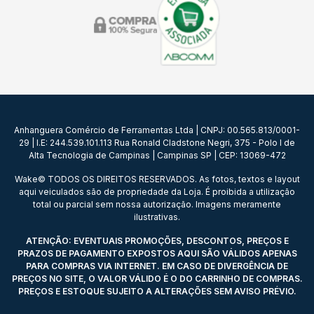
Anhanguera Comércio de Ferramentas Ltda | CNPJ: 00.565.813/0001-
29 | I.E: 244.539.101.113 Rua Ronald Cladstone Negri, 375 - Polo I de
Alta Tecnologia de Campinas | Campinas SP | CEP: 13069-472
Wake© TODOS OS DIREITOS RESERVADOS. As fotos, textos e layout
aqui veiculados são de propriedade da Loja. É proibida a utilização
total ou parcial sem nossa autorização. Imagens meramente
ilustrativas.
ATENÇÃO: EVENTUAIS PROMOÇÕES, DESCONTOS, PREÇOS E
PRAZOS DE PAGAMENTO EXPOSTOS AQUI SÃO VÁLIDOS APENAS
PARA COMPRAS VIA INTERNET. EM CASO DE DIVERGÊNCIA DE
PREÇOS NO SITE, O VALOR VÁLIDO É O DO CARRINHO DE COMPRAS.
PREÇOS E ESTOQUE SUJEITO A ALTERAÇÕES SEM AVISO PRÉVIO.