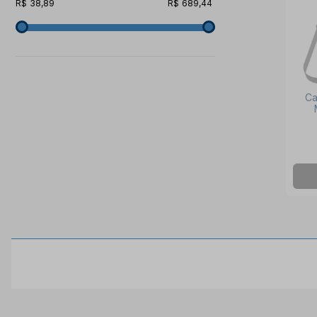
38,89
689,44
Ca