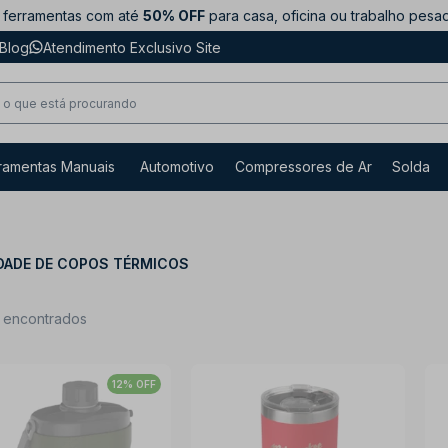
ferramentas com até
50% OFF
para casa, oficina ou trabalho pesa
Blog
Atendimento Exclusivo Site
ramentas Manuais
Automotivo
Compressores de Ar
Solda
DADE DE COPOS TÉRMICOS
s encontrados
12% OFF