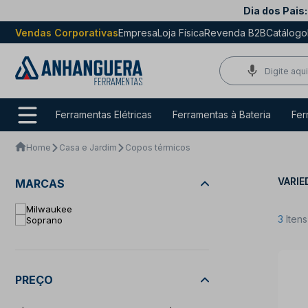
Dia dos Pais:
Vendas Corporativas
Empresa
Loja Física
Revenda B2B
Catálogo
Ferramentas Elétricas
Ferramentas à Bateria
Fer
Home
Casa e Jardim
Copos térmicos
VARIE
MARCAS
Milwaukee
3
Iten
Soprano
PREÇO