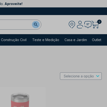
do.
Aproveite!
0
Construção Civil
Teste e Medição
Casa e Jardim
Outlet