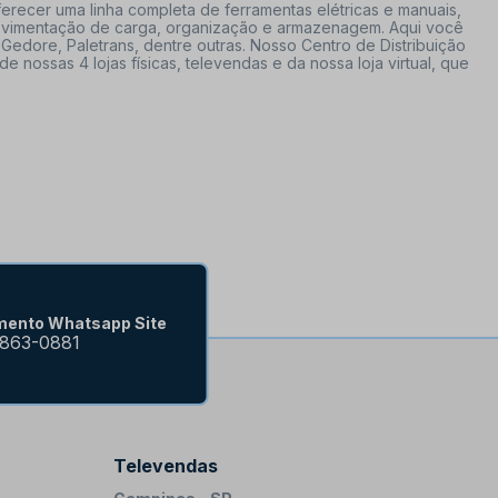
erecer uma linha completa de ferramentas elétricas e manuais,
 movimentação de carga, organização e armazenagem. Aqui você
Gedore, Paletrans, dentre outras. Nosso Centro de Distribuição
ossas 4 lojas físicas, televendas e da nossa loja virtual, que
mento Whatsapp Site
9863-0881
Televendas