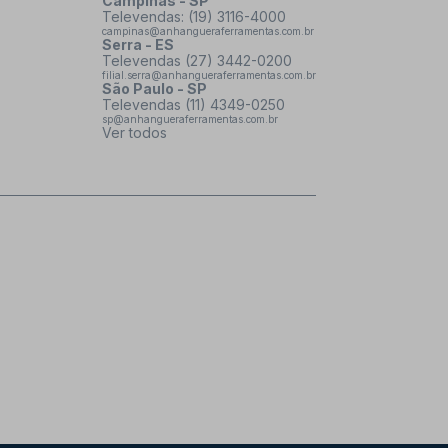
Campinas - SP
Televendas: (19) 3116-4000
campinas@anhangueraferramentas.com.br
Serra - ES
Televendas (27) 3442-0200
filial.serra@anhangueraferramentas.com.br
São Paulo - SP
Televendas (11) 4349-0250
sp@anhangueraferramentas.com.br
Ver todos