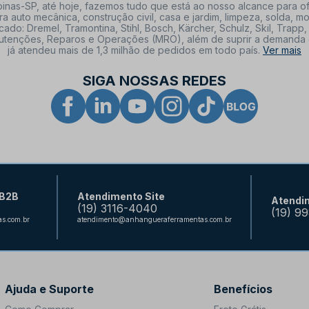
nas-SP, até hoje, fazemos tudo que está ao nosso alcance para of
a auto mecânica, construção civil, casa e jardim, limpeza, solda,
: Dremel, Tramontina, Stihl, Bosch, Kärcher, Schulz, Skil, Trapp, 
tenções, Reparos e Operações (MRO), além de suprir a demanda de n
já atendeu mais de 1,3 milhão de pedidos em todo país.
Ver mais
SIGA NOSSAS REDES
 B2B
Atendimento Site
Atendi
(19) 3116-4040
(19) 9
s.com.br
atendimento@anhangueraferramentas.com.br
Ajuda e Suporte
Benefícios