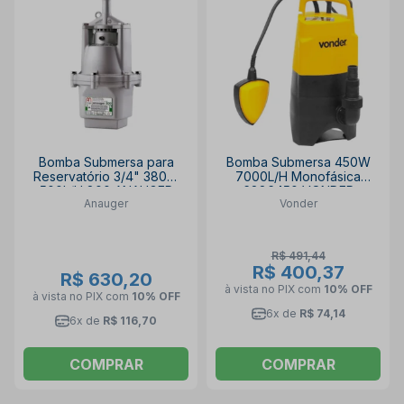
Bomba Submersa para
Bomba Submersa 450W
Reservatório 3/4" 380W
7000L/H Monofásica
500L/H 800 ANAUGER
6886450 VONDER
Anauger
Vonder
R$ 491,44
R$ 400,37
R$ 630,20
à vista no PIX
com
10% OFF
à vista no PIX
com
10% OFF
6x de
R$ 74,14
6x de
R$ 116,70
COMPRAR
COMPRAR