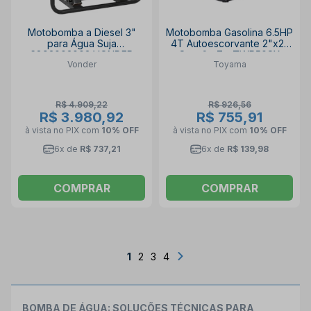
Motobomba a Diesel 3"
Motobomba Gasolina 6.5HP
para Água Suja
4T Autoescorvante 2"x2"
6893003003 VONDER
Sucção 7m TWP50SX
Vonder
Toyama
TOYAMA
R$ 4.909,22
R$ 926,56
R$ 3.980,92
R$ 755,91
à vista no PIX
com
10% OFF
à vista no PIX
com
10% OFF
6x de
R$ 737,21
6x de
R$ 139,98
COMPRAR
COMPRAR
1
2
3
4
BOMBA DE ÁGUA: SOLUÇÕES TÉCNICAS PARA