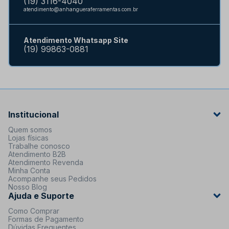
(19) 3116-4040
atendimento@anhangueraferramentas.com.br
Atendimento Whatsapp Site
(19) 99863-0881
Institucional
Quem somos
Lojas físicas
Trabalhe conosco
Atendimento B2B
Atendimento Revenda
Minha Conta
Acompanhe seus Pedidos
Nosso Blog
Ajuda e Suporte
Como Comprar
Formas de Pagamento
Dúvidas Frequentes