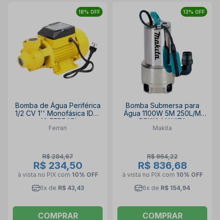
18% OFF
13% OFF
Bomba de Água Periférica
Bomba Submersa para
1/2 CV 1'' Monofásica IDB-
Água 1100W 5M 250L/M
40 FERRARI
PF1110 MAKITA
Ferrari
Makita
R$ 284,67
R$ 964,22
R$ 234,50
R$ 836,68
à vista no PIX
com
10% OFF
à vista no PIX
com
10% OFF
6x de
R$ 43,43
6x de
R$ 154,94
COMPRAR
COMPRAR