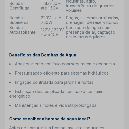
Indústrias, agro,
Bomba
Trifásico –
transferência de grandes
Centrífuga
até 1.5CV
volumes
Bomba
220V – até
Poços, cisternas profundas,
Submersa
750W
drenagem de reservatórios
Bomba
Recalque de água com
127V / 220V
Autoaspirante
presença de ar, captação
– até 1CV
em locais irregulares
Benefícios das Bombas de Água
Abastecimento contínuo
com segurança e economia
Pressurização eficiente
para sistemas hidráulicos
Irrigação controlada
para jardins e hortas
Instalação descomplicada
com baixo consumo
energético
Manutenção simples
e vida útil prolongada
Como escolher a bomba de água ideal?
Antes de comprar sua bomba, avalie os seguintes