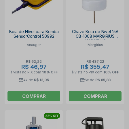
Boia de Nível para Bomba
Chave Boia de Nivel 15A
SensorControl 50992
CB-1008 MARGIRIUS
MARGIRIUS
Anauger
Margirius
R$ 62,22
R$ 437,22
R$ 46,97
R$ 355,47
à vista no PIX
com
10% OFF
à vista no PIX
com
10% OFF
4x de
R$ 13,05
6x de
R$ 65,83
COMPRAR
COMPRAR
22% OFF