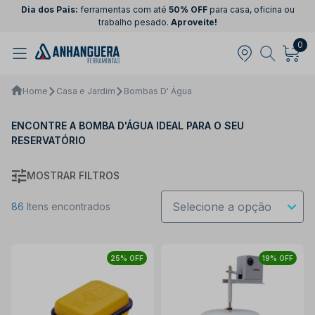
Dia dos Pais:
ferramentas com até
50% OFF
para casa, oficina ou
trabalho pesado.
Aproveite!
0
Home
Casa e Jardim
Bombas D' Água
ENCONTRE A BOMBA D'ÁGUA IDEAL PARA O SEU
RESERVATÓRIO
MOSTRAR FILTROS
86
Itens encontrados
25% OFF
19% OFF