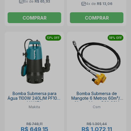
6x de
R$ 65,93
4x de
R$ 13,06
COMPRAR
COMPRAR
13% OFF
18% OFF
Bomba Submersa para
Bomba Submersa de
Água 1100W 240L/M PF1010
Mangote 6 Metros 60m³/h
MAKITA
2" sem Motor BS2 CSM
Makita
Csm
R$ 748,11
R$ 1.301,44
R$ 649,15
R$ 1.072,11