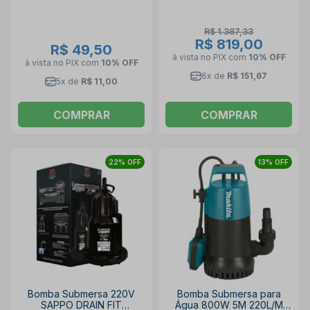
R$ 1.387,33
R$ 819,00
R$ 49,50
à vista no PIX
com
10% OFF
à vista no PIX
com
10% OFF
6x de
R$ 151,67
5x de
R$ 11,00
COMPRAR
COMPRAR
22% OFF
13% OFF
Bomba Submersa 220V
Bomba Submersa para
SAPPO DRAIN FIT
Água 800W 5M 220L/M