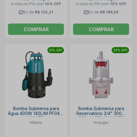
à vista no PIX
com
10% OFF
à vista no PIX
com
10% OFF
6x de
R$ 120,21
6x de
R$ 198,54
COMPRAR
COMPRAR
13% OFF
22% OFF
Bomba Submersa para
Bomba Submersa para
Água 400W 140L/M PF0410
Reservatório 3/4" 300W
MAKITA
500L/H 650 ANAUGER
Makita
Anauger