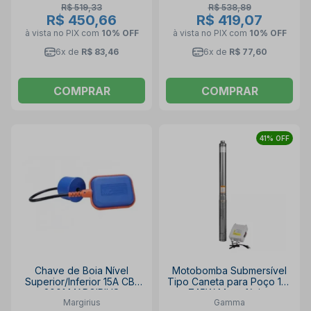
R$ 519,33
R$ 538,89
R$ 450,66
R$ 419,07
à vista no PIX
com
10% OFF
à vista no PIX
com
10% OFF
6x de
R$ 83,46
6x de
R$ 77,60
COMPRAR
COMPRAR
41% OFF
Chave de Boia Nível
Motobomba Submersível
Superior/Inferior 15A CB-
Tipo Caneta para Poço 1cv
2001 MARGIRIUS
745W Monofásica
Margirius
Gamma
G1726/BR GAMMA