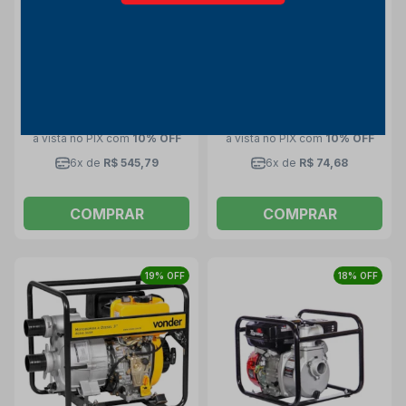
Motobomba a Diesel 2"
Bomba de Água Periférica
Autoescorvante 5HP 4
1.0 CV 1" 110/220V BPV 750
Tempos Monocilíndrico
6686100001 VONDER
Vonder
Vonder
6893002000 VONDER
R$ 3.634,56
R$ 497,33
R$ 2.947,28
R$ 403,30
à vista no PIX
com
10% OFF
à vista no PIX
com
10% OFF
6x de
R$ 545,79
6x de
R$ 74,68
COMPRAR
COMPRAR
19% OFF
18% OFF