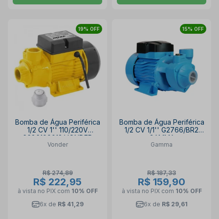
19% OFF
15% OFF
Bomba de Água Periférica
Bomba de Água Periférica
1/2 CV 1'' 110/220V
1/2 CV 1/1'' G2766/BR2
6686100012 VONDER
GAMMA
Vonder
Gamma
R$ 274,89
R$ 187,33
R$ 222,95
R$ 159,90
à vista no PIX
com
10% OFF
à vista no PIX
com
10% OFF
6x de
R$ 41,29
6x de
R$ 29,61