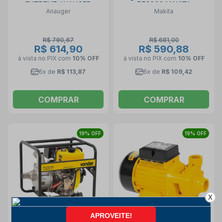
EXTREME ANAUGER
PF0800 MAKITA
Anauger
Makita
R$ 790,67
R$ 681,00
R$ 614,90
R$ 590,88
à vista no PIX
com
10% OFF
à vista no PIX
com
10% OFF
6x de
R$ 113,87
6x de
R$ 109,42
COMPRAR
COMPRAR
19% OFF
19% OFF
X