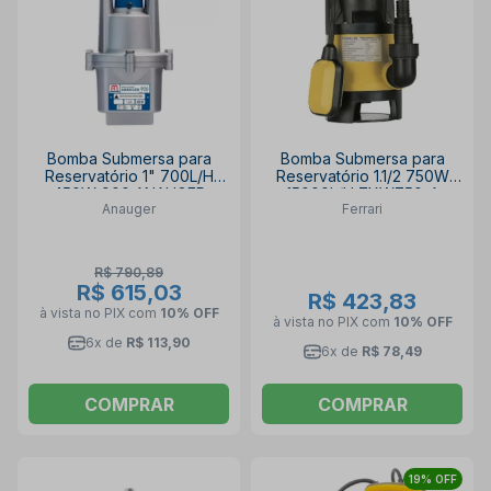
Bomba Submersa para
Bomba Submersa para
Reservatório 1" 700L/H
Reservatório 1.1/2 750W
450W 900 ANAUGER
15000L/H ZXW750-A
Anauger
Ferrari
FERRARI
R$ 790,89
R$ 615,03
R$ 423,83
à vista no PIX
com
10% OFF
à vista no PIX
com
10% OFF
6x de
R$ 113,90
6x de
R$ 78,49
COMPRAR
COMPRAR
19% OFF