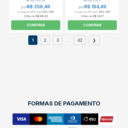
de R$ 334,89
de R$ 238,11
R$ 259,46
R$ 184,49
por
por
à vista no PIX com
10% OFF
à vista no PIX com
10% OFF
6x
de
R$ 48,05
6x
de
R$ 34,17
COMPRAR
COMPRAR
1
2
3
...
42
❯
FORMAS DE PAGAMENTO