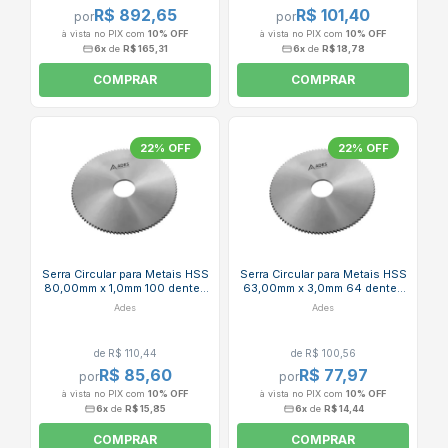
R$ 892,65
R$ 101,40
por
por
à vista no PIX com
10% OFF
à vista no PIX com
10% OFF
6x
de
R$ 165,31
6x
de
R$ 18,78
COMPRAR
COMPRAR
22% OFF
22% OFF
Serra Circular para Metais HSS
Serra Circular para Metais HSS
80,00mm x 1,0mm 100 dentes
63,00mm x 3,0mm 64 dentes
Din 1837 ADES
Din 1837 ADES
Ades
Ades
de R$ 110,44
de R$ 100,56
R$ 85,60
R$ 77,97
por
por
à vista no PIX com
10% OFF
à vista no PIX com
10% OFF
6x
de
R$ 15,85
6x
de
R$ 14,44
COMPRAR
COMPRAR