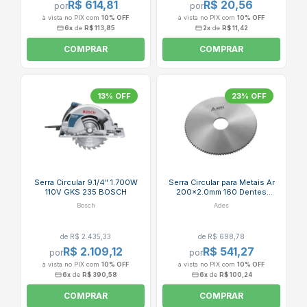
R$ 614,81
R$ 20,56
por
por
à vista no PIX com
10% OFF
à vista no PIX com
10% OFF
6x
de
R$ 113,85
2x
de
R$ 11,42
COMPRAR
COMPRAR
13% OFF
23% OFF
Serra Circular 9.1/4" 1.700W
Serra Circular para Metais Ar
110V GKS 235 BOSCH
200x2.0mm 160 Dentes
1059251750 ADES
Bosch
Ades
de R$ 2.435,33
de R$ 698,78
R$ 2.109,12
R$ 541,27
por
por
à vista no PIX com
10% OFF
à vista no PIX com
10% OFF
6x
de
R$ 390,58
6x
de
R$ 100,24
COMPRAR
COMPRAR