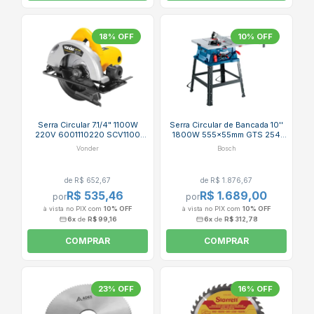
18% OFF
10% OFF
Serra Circular 7.1/4" 1100W
Serra Circular de Bancada 10''
220V 6001110220 SCV1100
1800W 555x55mm GTS 254
VONDER
BOSCH
Vonder
Bosch
de R$ 652,67
de R$ 1.876,67
R$ 535,46
R$ 1.689,00
por
por
à vista no PIX com
10% OFF
à vista no PIX com
10% OFF
6x
de
R$ 99,16
6x
de
R$ 312,78
COMPRAR
COMPRAR
23% OFF
16% OFF