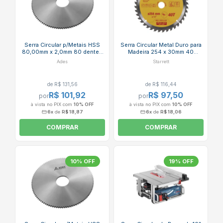
Serra Circular p/Metais HSS
Serra Circular Metal Duro para
80,00mm x 2,0mm 80 dentes
Madeira 254 x 30mm 40
Din 1837 ADES
Dentes CCS254-40DW
Ades
Starrett
STARRETT
de R$ 131,56
de R$ 116,44
R$ 101,92
R$ 97,50
por
por
à vista no PIX com
10% OFF
à vista no PIX com
10% OFF
6x
de
R$ 18,87
6x
de
R$ 18,06
COMPRAR
COMPRAR
10% OFF
19% OFF