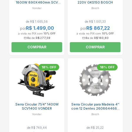
1800W 890X480mm SCV
220V GKS150 BOSCH
1800 VONDER
Vonder
Bosch
de R$ 1.665,56
de R$ 1.001,33
R$ 1.499,00
R$ 867,22
por
por
à vista no PIX com
10% OFF
à vista no PIX com
10% OFF
6x
de
R$ 277,59
6x
de
R$ 160,60
COMPRAR
COMPRAR
18% OFF
18% OFF
Serra Circular 7.1/4" 1400W
Serra Circular para Madeira 4''
SCV1400 VONDER
com 12 Dentes 2608644669
BOSCH
Vonder
Bosch
de R$ 749,44
de R$ 25,22