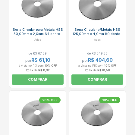
Serra Circular para Metais HSS
Serra Circular p/Metais HSS
50,00mm x 2,0mm 64 dentes
125,00mm x 4,0mm 80 dentes
Din 1837 ADES
Din 1837 ADES
Ades
Ades
de R$ 67,89
de R$ 549,56
R$ 61,10
R$ 494,60
por
por
à vista no PIX com
10% OFF
à vista no PIX com
10% OFF
6x
de
R$ 11,32
6x
de
R$ 91,59
COMPRAR
COMPRAR
23% OFF
10% OFF