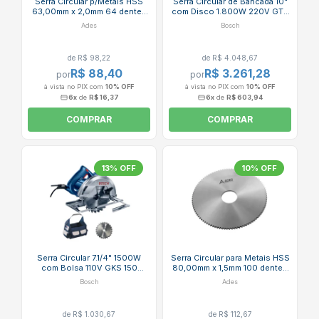
Serra Circular p/Metais HSS
Serra Circular de Bancada 10"
63,00mm x 2,0mm 64 dentes
com Disco 1.800W 220V GTS
Din 1837 ADES
10 J BOSCH
Ades
Bosch
de R$ 98,22
de R$ 4.048,67
R$ 88,40
R$ 3.261,28
por
por
à vista no PIX com
10% OFF
à vista no PIX com
10% OFF
6x
de
R$ 16,37
6x
de
R$ 603,94
COMPRAR
COMPRAR
13% OFF
10% OFF
Serra Circular 7.1/4" 1500W
Serra Circular para Metais HSS
com Bolsa 110V GKS 150
80,00mm x 1,5mm 100 dentes
BOSCH
Din 1837 ADES
Bosch
Ades
de R$ 1.030,67
de R$ 112,67