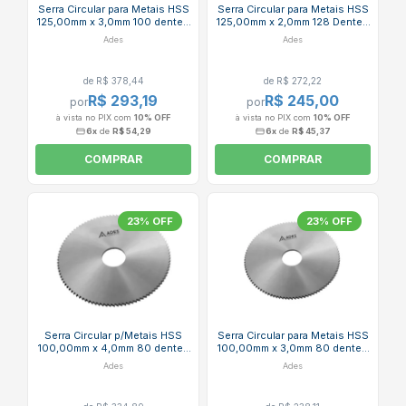
Serra Circular para Metais HSS
Serra Circular para Metais HSS
125,00mm x 3,0mm 100 dentes
125,00mm x 2,0mm 128 Dentes
Din 1837 ADES
Din 1837 ADES
Ades
Ades
de R$ 378,44
de R$ 272,22
R$ 293,19
R$ 245,00
por
por
à vista no PIX com
10% OFF
à vista no PIX com
10% OFF
6x
de
R$ 54,29
6x
de
R$ 45,37
COMPRAR
COMPRAR
23% OFF
23% OFF
Serra Circular p/Metais HSS
Serra Circular para Metais HSS
100,00mm x 4,0mm 80 dentes
100,00mm x 3,0mm 80 dentes
Din 1837 ADES
Din 1837 ADES
Ades
Ades