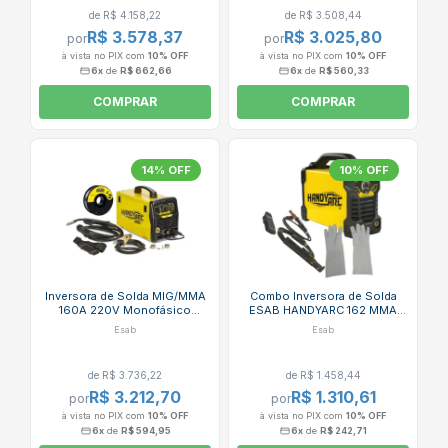
ESAB
de R$ 4.158,22
de R$ 3.508,44
R$ 3.578,37
R$ 3.025,80
por
por
à vista no PIX com
10% OFF
à vista no PIX com
10% OFF
6x
de
R$ 662,66
6x
de
R$ 560,33
COMPRAR
COMPRAR
14% OFF
10% OFF
Inversora de Solda MIG/MMA
Combo Inversora de Solda
160A 220V Monofásico
ESAB HANDYARC 162 MMA
HANDYARC MIG 160I + Bobina
160A Monofásico 220V com
Esab
Esab
de Arame MIG Tubular GAS
Luva Raspa 20cm e Cabos
FREE ESAB
de R$ 3.736,22
de R$ 1.458,44
R$ 3.212,70
R$ 1.310,61
por
por
à vista no PIX com
10% OFF
à vista no PIX com
10% OFF
6x
de
R$ 594,95
6x
de
R$ 242,71