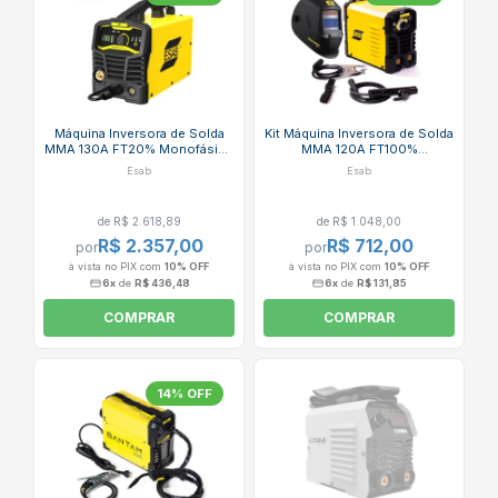
Máquina Inversora de Solda
Kit Máquina Inversora de Solda
MMA 130A FT20% Monofásico
MMA 120A FT100%
Bivolt com Cabo HANDYARC
Monofásica Bivolt BANTAM 2.5
Esab
Esab
MIG 130I ESAB
+ Máscara de Solda SWARM
A10 ESAB
de R$ 2.618,89
de R$ 1.048,00
R$ 2.357,00
R$ 712,00
por
por
à vista no PIX com
10% OFF
à vista no PIX com
10% OFF
6x
de
R$ 436,48
6x
de
R$ 131,85
COMPRAR
COMPRAR
14% OFF