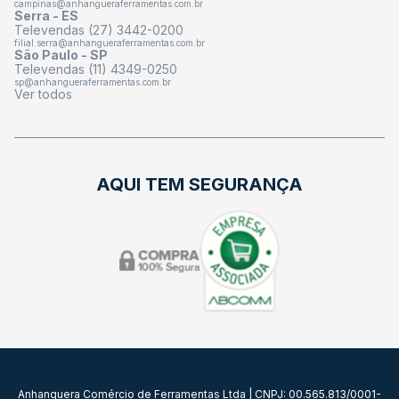
campinas@anhangueraferramentas.com.br
Serra - ES
Televendas (27) 3442-0200
filial.serra@anhangueraferramentas.com.br
São Paulo - SP
Televendas (11) 4349-0250
sp@anhangueraferramentas.com.br
Ver todos
AQUI TEM SEGURANÇA
Anhanguera Comércio de Ferramentas Ltda | CNPJ: 00.565.813/0001-