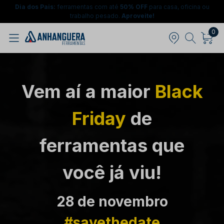
Dia dos Pais:
ferramentas com até
50% OFF
para casa, oficina ou
trabalho pesado.
Aproveite!
0
Vem aí a maior
Black
Friday
de
ferramentas que
você já viu!
28 de novembro
#savethedate