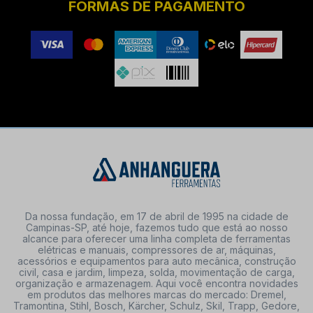
FORMAS DE PAGAMENTO
Da nossa fundação, em 17 de abril de 1995 na cidade de
Campinas-SP, até hoje, fazemos tudo que está ao nosso
alcance para oferecer uma linha completa de ferramentas
elétricas e manuais, compressores de ar, máquinas,
acessórios e equipamentos para auto mecânica, construção
civil, casa e jardim, limpeza, solda, movimentação de carga,
organização e armazenagem. Aqui você encontra novidades
em produtos das melhores marcas do mercado: Dremel,
Tramontina, Stihl, Bosch, Kärcher, Schulz, Skil, Trapp, Gedore,