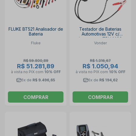
FLUKE BT521 Analisador de
Testador de Baterias
Bateria
Automotivas 12V c/
Impressora TBV 1400
Fluke
Vonder
6845140000 VONDER
R$ 59.800,89
R$ 1.316,67
R$ 51.281,89
R$ 1.050,94
à vista no PIX
com
10% OFF
à vista no PIX
com
10% OFF
6x de
R$ 9.496,65
6x de
R$ 194,62
COMPRAR
COMPRAR