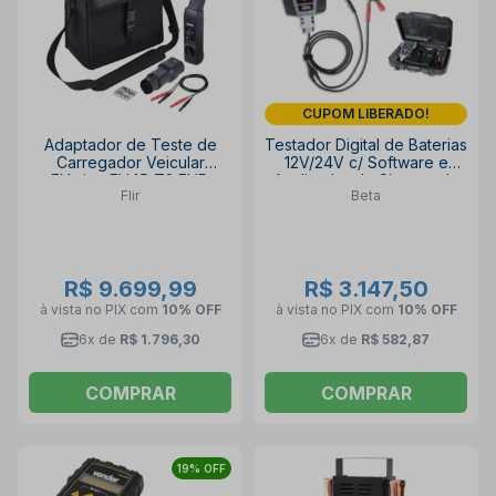
CUPOM LIBERADO!
Adaptador de Teste de
Testador Digital de Baterias
Carregador Veicular
12V/24V c/ Software e
Elétrico EV45-T2 FLIR
Analisador do Sistema de
Flir
Beta
Partida 1498TB/12-24 BETA
R$ 9.699,99
R$ 3.147,50
à vista no PIX
com
10% OFF
à vista no PIX
com
10% OFF
6x de
R$ 1.796,30
6x de
R$ 582,87
COMPRAR
COMPRAR
19% OFF