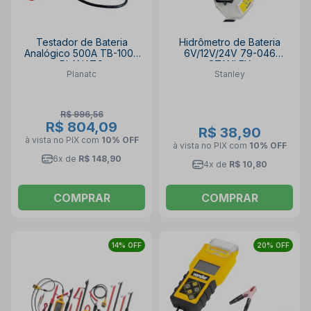
Testador de Bateria
Hidrômetro de Bateria
Analógico 500A TB-1000
6V/12V/24V 79-046
PLANATC
STANLEY
Planatc
Stanley
R$ 996,56
R$ 804,09
R$ 38,90
à vista no PIX
com
10% OFF
à vista no PIX
com
10% OFF
6x de
R$ 148,90
4x de
R$ 10,80
COMPRAR
COMPRAR
14% OFF
20% OFF