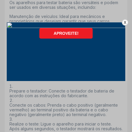
Os aparelhos para testar bateria são versáteis e podem
ser usados em diversas situações, incluindo:
Manutenção de veículos: Ideal para mecânicos e
proprietários que desejam garantir que seus carros
X
estejam sempre prontos para a estrada.
Equipamentos eletrônicos: Útil para testar baterias de
ferramentas elétricas e outros dispositivos que utilizam
baterias recarregáveis.
Aplicações domésticas: Ajuda a verificar se as baterias de
dispositivos como lanternas e controle remoto estão em
bom estado.
Como testar bateria de carro?
Se você deseja saber como testar bateria de carro com
eficiência, siga estas etapas simples:
Prepare o testador: Conecte o testador de bateria de
acordo com as instruções do fabricante.
Conecte os cabos: Prenda o cabo positivo (geralmente
vermelho) ao terminal positivo da bateria e o cabo
negativo (geralmente preto) ao terminal negativo.
Realize o teste: Ligue o aparelho para iniciar o teste.
Após alguns segundos, o testador mostrará os resultados.