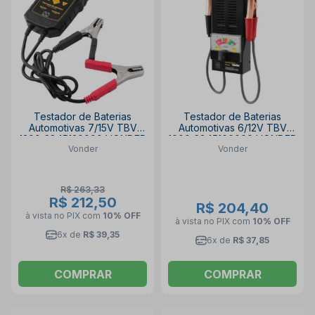
Testador de Baterias
Testador de Baterias
Automotivas 7/15V TBV
Automotivas 6/12V TBV
1200 6845120000 VONDER
1000 6845100000 VONDER
Vonder
Vonder
R$ 263,33
R$ 212,50
R$ 204,40
à vista no PIX
com
10% OFF
à vista no PIX
com
10% OFF
6x de
R$ 39,35
6x de
R$ 37,85
COMPRAR
COMPRAR