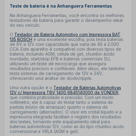
Teste de bateria é na Anhanguera Ferramentas
Na Anhanguera Ferramentas, você encontra os melhores
testadores de bateria para garantir o desempenho ideal
do seu veículo.
O
Testador de Bateria Automotivo com Impressora BAT
135 BOSCH
é uma excelente escolha, pois testa baterias
de 6V e 12V com capacidade que varia de 40 a 2.000
CCA. Este aparelho é compatível com diversos tipos de
bateria, incluindo AGM, célula de gel, chumbo-ácido
inundado, start/stop EFB e baterias comerciais SLI,
utilizando um teste de microcarga que assegura
resultados precisos e confiáveis. Além disso, ele também
testa sistemas de carregamento de 12V e 24V,
oferecendo uma análise de diodo/ripple.
Uma outra opção é o
Testador de Baterias Automotivas
12V c/ Impressora TBV 1400 6845140000 da VONDER
,
que combina praticidade e precisão. Com um modo
voltímetro, ele é capaz de testar tanto o sistema de
partida (motor de arranque) quanto o sistema de
carregamento (alternador). O visor em cristal líquido e a
impressora integrada facilitam o registro dos resultados
dos testes, tornando este equipamento ideal para
baterias automotivas 12V, como as do tipo chumbo-ácido
convencional e VRLA (AGM e gel).