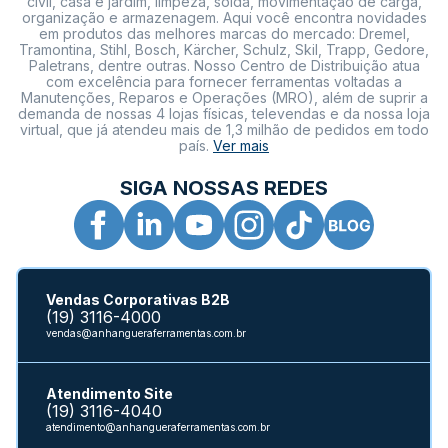
civil, casa e jardim, limpeza, solda, movimentação de carga,
organização e armazenagem. Aqui você encontra novidades
em produtos das melhores marcas do mercado: Dremel,
Tramontina, Stihl, Bosch, Kärcher, Schulz, Skil, Trapp, Gedore,
Paletrans, dentre outras. Nosso Centro de Distribuição atua
com excelência para fornecer ferramentas voltadas a
Manutenções, Reparos e Operações (MRO), além de suprir a
demanda de nossas 4 lojas físicas, televendas e da nossa loja
virtual, que já atendeu mais de 1,3 milhão de pedidos em todo
país.
Ver mais
SIGA NOSSAS REDES
Vendas Corporativas B2B
(19) 3116-4000
vendas@anhangueraferramentas.com.br
Atendimento Site
(19) 3116-4040
atendimento@anhangueraferramentas.com.br