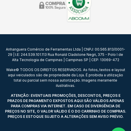
Anhanguera Comércio de Ferramentas Ltda | CNPJ: 00.565.813/0001-
29 | I.E: 244.539.101.113 Rua Ronald Cladstone Negri, 375 - Polo I de
Alta Tecnologia de Campinas | Campinas SP | CEP: 13069-472
Wake© TODOS OS DIREITOS RESERVADOS. As fotos, textos e layout
aqui veiculados são de propriedade da Loja. É proibida a utilização
total ou parcial sem nossa autorização. Imagens meramente
ilustrativas.
ATENÇÃO: EVENTUAIS PROMOÇÕES, DESCONTOS, PREÇOS E
PRAZOS DE PAGAMENTO EXPOSTOS AQUI SÃO VÁLIDOS APENAS
PARA COMPRAS VIA INTERNET. EM CASO DE DIVERGÊNCIA DE
PREÇOS NO SITE, O VALOR VÁLIDO É O DO CARRINHO DE COMPRAS.
PREÇOS E ESTOQUE SUJEITO A ALTERAÇÕES SEM AVISO PRÉVIO.