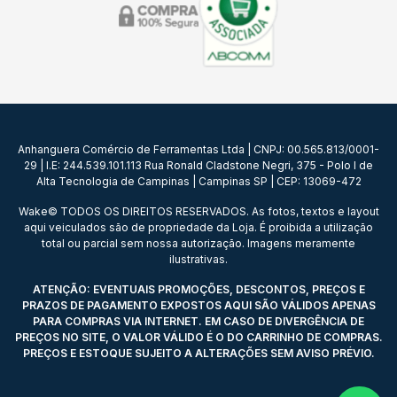
Anhanguera Comércio de Ferramentas Ltda | CNPJ: 00.565.813/0001-
29 | I.E: 244.539.101.113 Rua Ronald Cladstone Negri, 375 - Polo I de
Alta Tecnologia de Campinas | Campinas SP | CEP: 13069-472
Wake© TODOS OS DIREITOS RESERVADOS. As fotos, textos e layout
aqui veiculados são de propriedade da Loja. É proibida a utilização
total ou parcial sem nossa autorização. Imagens meramente
ilustrativas.
ATENÇÃO: EVENTUAIS PROMOÇÕES, DESCONTOS, PREÇOS E
PRAZOS DE PAGAMENTO EXPOSTOS AQUI SÃO VÁLIDOS APENAS
PARA COMPRAS VIA INTERNET. EM CASO DE DIVERGÊNCIA DE
PREÇOS NO SITE, O VALOR VÁLIDO É O DO CARRINHO DE COMPRAS.
PREÇOS E ESTOQUE SUJEITO A ALTERAÇÕES SEM AVISO PRÉVIO.