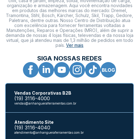
civil, casa e jardim, limpeza, solda, movimentação de carga,
organização e armazenagem. Aqui você encontra novidades
em produtos das melhores marcas do mercado: Dremel,
Tramontina, Stihl, Bosch, Kärcher, Schulz, Skil, Trapp, Gedore,
Paletrans, dentre outras. Nosso Centro de Distribuição atua
com excelência para fornecer ferramentas voltadas a
Manutenções, Reparos e Operações (MRO), além de suprir a
demanda de nossas 4 lojas físicas, televendas e da nossa loja
virtual, que já atendeu mais de 1,3 milhão de pedidos em todo
país.
Ver mais
SIGA NOSSAS REDES
Vendas Corporativas B2B
(19) 3116-4000
vendas@anhangueraferramentas.com.br
Atendimento Site
(19) 3116-4040
atendimento@anhangueraferramentas.com.br