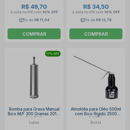
R$ 49,70
R$ 34,50
à vista no PIX
com
10% OFF
à vista no PIX
com
10% OFF
5x de
R$ 11,04
3x de
R$ 12,78
COMPRAR
COMPRAR
17% OFF
Bomba para Graxa Manual
Almotólia para Oléo 500ml
Bico M/F 300 Gramas 2015-
com Bico Rigido 2500
B LUPUS
BOZZA
Lupus
Bozza