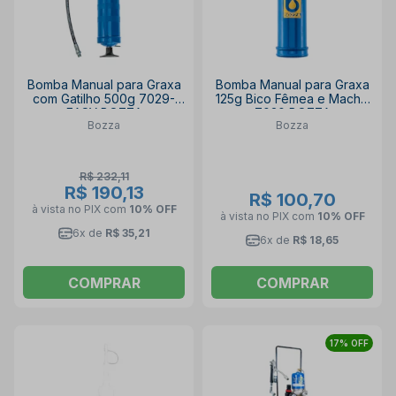
Bomba Manual para Graxa
Bomba Manual para Graxa
com Gatilho 500g 7029-
125g Bico Fêmea e Macho
EASY BOZZA
7030 BOZZA
Bozza
Bozza
R$ 232,11
R$ 190,13
R$ 100,70
à vista no PIX
com
10% OFF
à vista no PIX
com
10% OFF
6x de
R$ 35,21
6x de
R$ 18,65
COMPRAR
COMPRAR
17% OFF