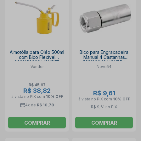
Almotólia para Oléo 500ml
Bico para Engraxadeira
com Bico Flexível
Manual 4 Castanhas
3623156000 VONDER
5111100040 NOVE54
Vonder
Nove54
R$ 45,67
R$ 38,82
R$ 9,61
à vista no PIX
com
10% OFF
à vista no PIX
com
10% OFF
4x de
R$ 10,78
R$ 9,61 no PIX
COMPRAR
COMPRAR