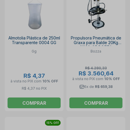
Almotolia Plástica de 250ml
Propulsora Pneumática de
Transparente 0004 GG
Graxa para Balde 20Kg
11030-G5 BOZZA
Gg
Bozza
R$ 4.280,33
R$ 3.560,64
R$ 4,37
à vista no PIX
com
10% OFF
à vista no PIX
com
10% OFF
6x de
R$ 659,38
R$ 4,37 no PIX
COMPRAR
COMPRAR
15% OFF