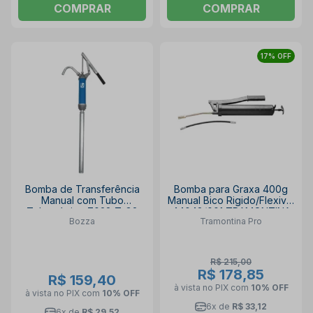
COMPRAR
COMPRAR
17% OFF
Bomba de Transferência
Bomba para Graxa 400g
Manual com Tubo
Manual Bico Rigido/Flexivel
Telescópico 7022-T-G2
44048/001 TRAMONTINA
Bozza
Tramontina Pro
BOZZA
PRO
R$ 215,00
R$ 178,85
R$ 159,40
à vista no PIX
com
10% OFF
à vista no PIX
com
10% OFF
6x de
R$ 33,12
6x de
R$ 29,52