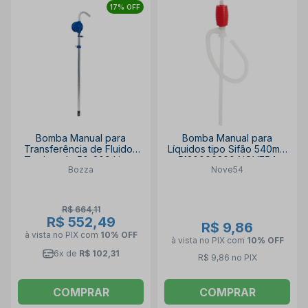
17% OFF
Bomba Manual para
Bomba Manual para
Transferência de Fluidos
Líquidos tipo Sifão 540mm
Tambor de 50-209 Litros
5120000200 NOVE54
Bozza
Nove54
7801-M BOZZA
R$ 664,11
R$ 552,49
R$ 9,86
à vista no PIX
com
10% OFF
à vista no PIX
com
10% OFF
6x de
R$ 102,31
R$ 9,86 no PIX
COMPRAR
COMPRAR