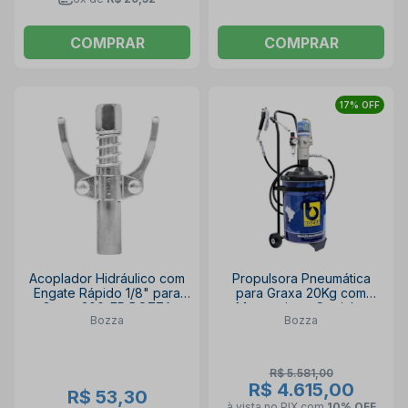
COMPRAR
COMPRAR
17% OFF
Acoplador Hidráulico com
Propulsora Pneumática
Engate Rápido 1/8" para
para Graxa 20Kg com
Graxa 300-ER BOZZA
Mangueira e Carrinho
Bozza
Bozza
11020-R20-G5 BOZZA
R$ 5.581,00
R$ 4.615,00
R$ 53,30
à vista no PIX
com
10% OFF