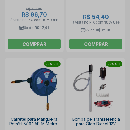
R$ 116,89
R$ 96,70
R$ 54,40
à vista no PIX
com
10% OFF
à vista no PIX
com
10% OFF
6x de
R$ 17,91
5x de
R$ 12,09
COMPRAR
COMPRAR
23% OFF
22% OFF
Carretel para Mangueira
Bomba de Transferência
Retrátil 5/16" AR 15 Metros
para Óleo Diesel 12V
8113 BREMEN
20L/Min C/ Mangueira