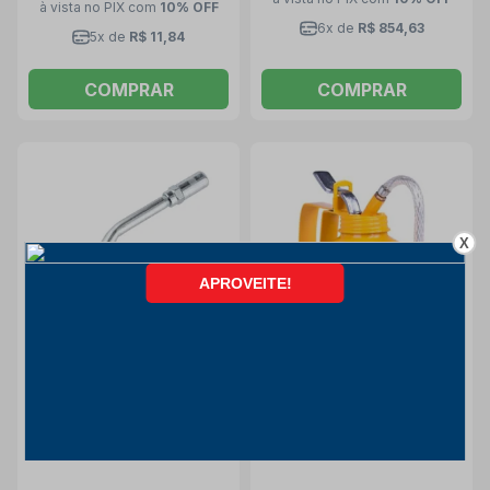
à vista no PIX
com
10% OFF
6x de
R$ 854,63
5x de
R$ 11,84
COMPRAR
COMPRAR
X
Extensão Rigida com
Almotólia para Oléo 250ml
Acoplador 310 319 BOZZA
com Bico Flexível
3623128000 VONDER
Bozza
Vonder