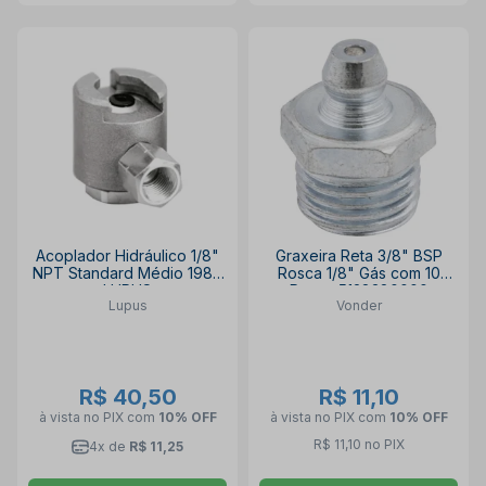
Acoplador Hidráulico 1/8"
Graxeira Reta 3/8" BSP
NPT Standard Médio 1986
Rosca 1/8" Gás com 10
LUPUS
Peças 5128380000
Lupus
Vonder
VONDER
R$ 40,50
R$ 11,10
à vista no PIX
com
10% OFF
à vista no PIX
com
10% OFF
R$ 11,10 no PIX
4x de
R$ 11,25