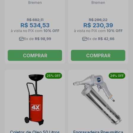
Bremen
Bremen
05981 BREMEN
R$ 692,11
R$ 296,22
R$ 534,53
R$ 230,39
à vista no PIX
com
10% OFF
à vista no PIX
com
10% OFF
6x de
R$ 98,99
6x de
R$ 42,66
COMPRAR
COMPRAR
25% OFF
24% OFF
Coletor de Oleo 50 Litros
Engraxadeira Pneumática