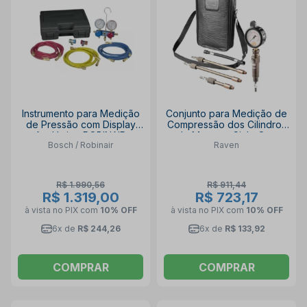
Instrumento para Medição
Conjunto para Medição de
de Pressão com Display
Compressão dos Cilindros
Analógico ROBINAIR
de Motores Ciclo Otto
Bosch / Robinair
Raven
49134B
109658 RAVEN
R$ 1.990,56
R$ 911,44
R$ 1.319,00
R$ 723,17
à vista no PIX
com
10% OFF
à vista no PIX
com
10% OFF
6x de
R$ 244,26
6x de
R$ 133,92
COMPRAR
COMPRAR