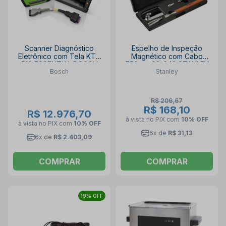
Scanner Diagnóstico
Espelho de Inspeção
Eletrônico com Tela KTS
Magnético com Cabo
510 ESSENTIAL BOSCH
750mm 92-642 STANLEY
Bosch
Stanley
R$ 206,67
R$ 168,10
R$ 12.976,70
à vista no PIX
com
10% OFF
à vista no PIX
com
10% OFF
6x de
R$ 31,13
6x de
R$ 2.403,09
COMPRAR
COMPRAR
19% OFF