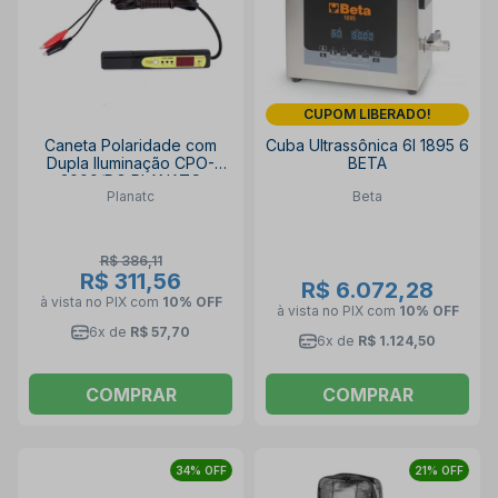
CUPOM LIBERADO!
Caneta Polaridade com
Cuba Ultrassônica 6l 1895 6
Dupla Iluminação CPO-
BETA
3000/DG PLANATC
Planatc
Beta
R$ 386,11
R$ 311,56
R$ 6.072,28
à vista no PIX
com
10% OFF
à vista no PIX
com
10% OFF
6x de
R$ 57,70
6x de
R$ 1.124,50
COMPRAR
COMPRAR
34% OFF
21% OFF