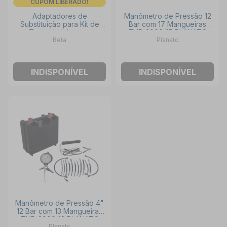
CUPOM LIBERADO!
Adaptadores de
Manômetro de Pressão 12
Substituição para Kit de
Bar com 17 Mangueiras
Teste de Injetores
TVP-3000/17 PLANATC
Beta
Planatc
960AVE2 960AVE 960AVE
BETA
INDISPONÍVEL
INDISPONÍVEL
Manômetro de Pressão 4"
12 Bar com 13 Mangueiras
TVP-3000/13 PLANATC
Planatc