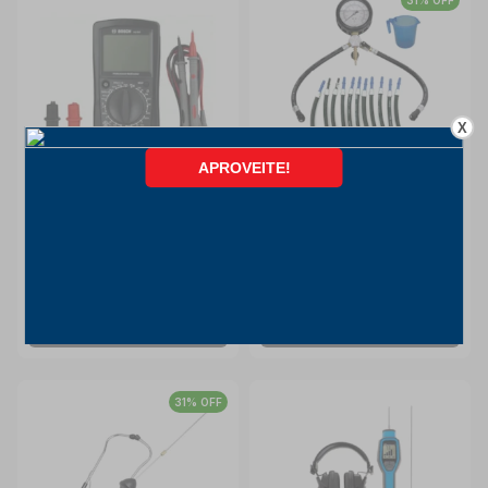
31% OFF
X
Multímetro Automotivo para
Manômetro de Pressão 4"
Tensão de Corrente e
12 Bar com 17 Mangueiras
Resistencia Elétrica FIX
TVP-4000/17 PLANATC
Bosch
Planatc
7677 BOSCH
INDISPONÍVEL
INDISPONÍVEL
31% OFF