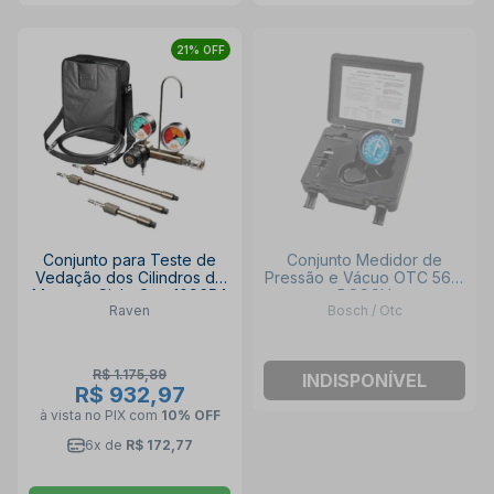
21% OFF
Conjunto para Teste de
Conjunto Medidor de
Vedação dos Cilindros de
Pressão e Vácuo OTC 5613
Motores Ciclo Otto 109654
BOSCH
Raven
Bosch / Otc
RAVEN
R$ 1.175,89
INDISPONÍVEL
R$ 932,97
à vista no PIX
com
10% OFF
6x de
R$ 172,77