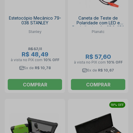
Estetocópio Mecânico 79-
Caneta de Teste de
038 STANLEY
Polaridade com LED e
Dupla IIuminação CPO-250
Stanley
Planatc
PLANATC
R$ 57,11
R$ 48,49
R$ 57,60
à vista no PIX
com
10% OFF
à vista no PIX
com
10% OFF
5x de
R$ 10,78
6x de
R$ 10,67
COMPRAR
COMPRAR
19% OFF