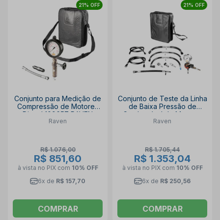
21% OFF
21% OFF
Conjunto para Medição de
Conjunto de Teste da Linha
Compressão de Motores
de Baixa Pressão de
Diesel 109657 RAVEN
Combustível de Motores
Raven
Raven
Diesel 109656 RAVEN
R$ 1.076,00
R$ 1.705,44
R$ 851,60
R$ 1.353,04
à vista no PIX
com
10% OFF
à vista no PIX
com
10% OFF
6x de
R$ 157,70
6x de
R$ 250,56
COMPRAR
COMPRAR