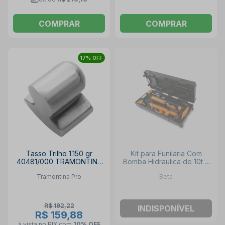
COMPRAR
COMPRAR
17% OFF
Tasso Trilho 1.150 gr
Kit para Funilaria Com
40481/000 TRAMONTINA
Bomba Hidraulica de 10t e
PRO
Acessórios em Trolley
Tramontina Pro
Beta
1365/K13 BETA
R$ 192,22
INDISPONÍVEL
R$ 159,88
à vista no PIX
com
10% OFF