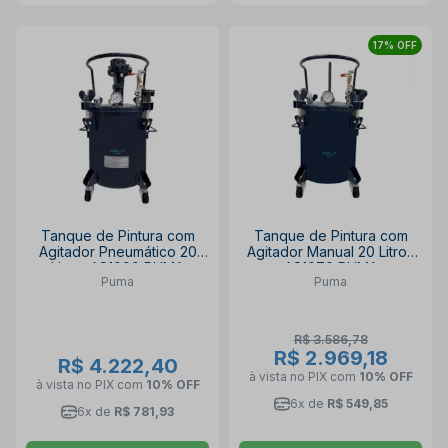
17% OFF
Tanque de Pintura com
Tanque de Pintura com
Agitador Pneumático 20
Agitador Manual 20 Litros
Litros AS1090 PUMA
AS1070 PUMA
Puma
Puma
R$ 3.586,78
R$ 2.969,18
R$ 4.222,40
à vista no PIX
com
10% OFF
à vista no PIX
com
10% OFF
6x de
R$ 549,85
6x de
R$ 781,93