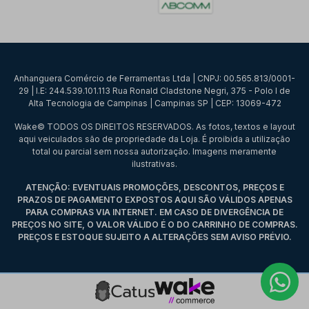
Anhanguera Comércio de Ferramentas Ltda | CNPJ: 00.565.813/0001-
29 | I.E: 244.539.101.113 Rua Ronald Cladstone Negri, 375 - Polo I de
Alta Tecnologia de Campinas | Campinas SP | CEP: 13069-472
Wake© TODOS OS DIREITOS RESERVADOS. As fotos, textos e layout
aqui veiculados são de propriedade da Loja. É proibida a utilização
total ou parcial sem nossa autorização. Imagens meramente
ilustrativas.
ATENÇÃO: EVENTUAIS PROMOÇÕES, DESCONTOS, PREÇOS E
PRAZOS DE PAGAMENTO EXPOSTOS AQUI SÃO VÁLIDOS APENAS
PARA COMPRAS VIA INTERNET. EM CASO DE DIVERGÊNCIA DE
PREÇOS NO SITE, O VALOR VÁLIDO É O DO CARRINHO DE COMPRAS.
PREÇOS E ESTOQUE SUJEITO A ALTERAÇÕES SEM AVISO PRÉVIO.