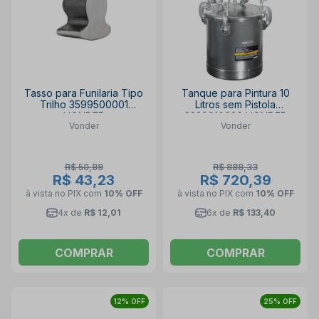
Tasso para Funilaria Tipo
Tanque para Pintura 10
Trilho 3599500001
Litros sem Pistola
VONDER
6220010026 VONDER
Vonder
Vonder
R$ 50,89
R$ 888,33
R$ 43,23
R$ 720,39
à vista no PIX
com
10% OFF
à vista no PIX
com
10% OFF
4x de
R$ 12,01
6x de
R$ 133,40
COMPRAR
COMPRAR
12% OFF
25% OFF