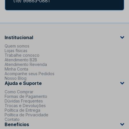
(19) 99863-0881
Institucional
Quem somos
Lojas físicas
Trabalhe conosco
Atendimento B2B
Atendimento Revenda
Minha Conta
Acompanhe seus Pedidos
Nosso Blog
Ajuda e Suporte
Como Comprar
Formas de Pagamento
Dúvidas Frequentes
Trocas e Devoluções
Política de Entrega
Política de Privacidade
Contato
Benefícios