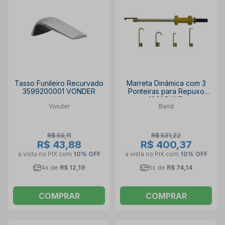
Tasso Funileiro Recurvado
Marreta Dinâmica com 3
3599200001 VONDER
Ponteiras para Repuxo
1001 BAND
Vonder
Band
R$ 50,11
R$ 531,22
R$ 43,88
R$ 400,37
à vista no PIX
com
10% OFF
à vista no PIX
com
10% OFF
4x de
R$ 12,19
6x de
R$ 74,14
COMPRAR
COMPRAR