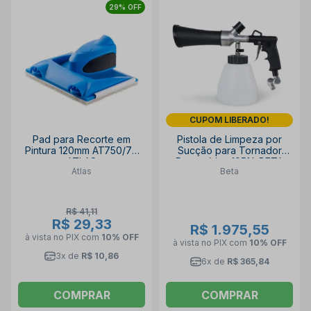
29% OFF
CUPOM LIBERADO!
Pad para Recorte em
Pistola de Limpeza por
Pintura 120mm AT750/70
Sucção para Tornador
ATLAS
Pneumática 1951A BETA
Atlas
Beta
R$ 41,11
R$ 29,33
R$ 1.975,55
à vista no PIX
com
10% OFF
à vista no PIX
com
10% OFF
3x de
R$ 10,86
6x de
R$ 365,84
COMPRAR
COMPRAR