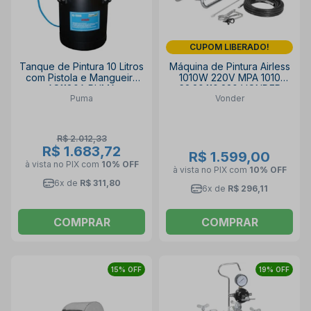
CUPOM LIBERADO!
Tanque de Pintura 10 Litros
Máquina de Pintura Airless
com Pistola e Mangueira
1010W 220V MPA 1010
AS1180A PUMA
62.20.110.220 VONDER
Puma
Vonder
R$ 2.012,33
R$ 1.683,72
R$ 1.599,00
à vista no PIX
com
10% OFF
à vista no PIX
com
10% OFF
6x de
R$ 311,80
6x de
R$ 296,11
COMPRAR
COMPRAR
15% OFF
19% OFF