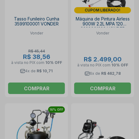
CUPOM LIBERADO!
Tasso Funileiro Cunha
Máquina de Pintura Airless
3599100001 VONDER
900W 2.2L MPA 120
6220001220 VONDER
Vonder
Vonder
R$ 45,44
R$ 38,56
R$ 2.499,00
à vista no PIX
com
10% OFF
à vista no PIX
com
10% OFF
4x de
R$ 10,71
6x de
R$ 462,78
COMPRAR
COMPRAR
16% OFF