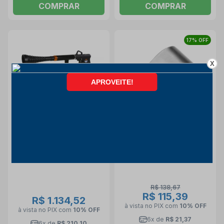
COMPRAR
COMPRAR
17% OFF
X
CUPOM LIBERADO!
Pistola Tornador
Tasso Recurvado 900 gr
Pneumática de Limpeza
40483/000 TRAMONTINA
1951 BETA
PRO
Beta
Tramontina Pro
R$ 138,67
R$ 115,39
R$ 1.134,52
à vista no PIX
com
10% OFF
à vista no PIX
com
10% OFF
6x de
R$ 21,37
6x de
R$ 210,10