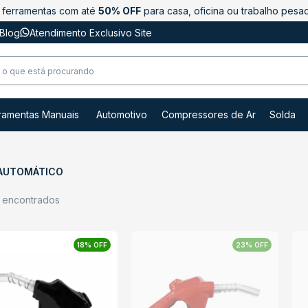
ferramentas com até
50% OFF
para casa, oficina ou trabalho pesa
Blog
Atendimento Exclusivo Site
ramentas Manuais
Automotivo
Compressores de Ar
Solda
 AUTOMÁTICO
s encontrados
18% OFF
23% OFF