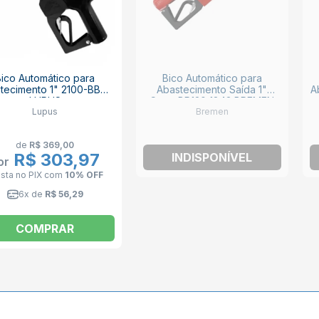
Bico Automático para
Bico Automático para
tecimento 1" 2100-BB05
Abastecimento Saída 1"
A
LUPUS
Curto BR120 1843 BREMEN
Lupus
Bremen
de
R$ 369,00
R$ 303,97
INDISPONÍVEL
or
ista no PIX
com
10% OFF
6x de
R$ 56,29
COMPRAR