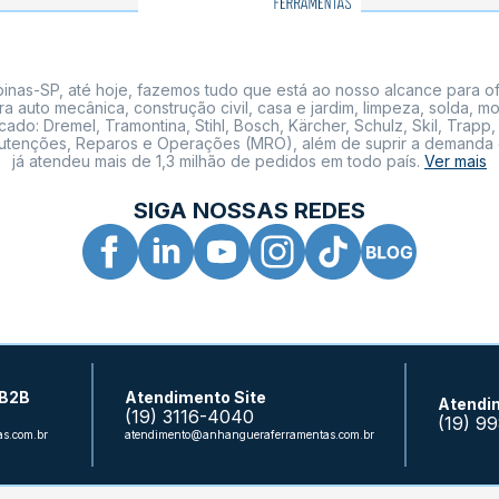
nas-SP, até hoje, fazemos tudo que está ao nosso alcance para of
a auto mecânica, construção civil, casa e jardim, limpeza, solda,
: Dremel, Tramontina, Stihl, Bosch, Kärcher, Schulz, Skil, Trapp, 
tenções, Reparos e Operações (MRO), além de suprir a demanda de n
já atendeu mais de 1,3 milhão de pedidos em todo país.
Ver mais
SIGA NOSSAS REDES
 B2B
Atendimento Site
Atendi
(19) 3116-4040
(19) 9
s.com.br
atendimento@anhangueraferramentas.com.br