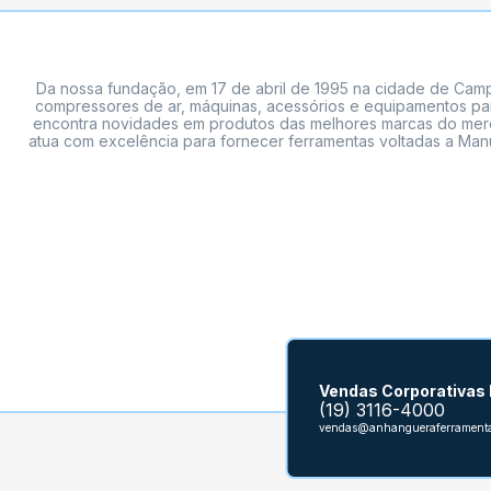
Da nossa fundação, em 17 de abril de 1995 na cidade de Campi
compressores de ar, máquinas, acessórios e equipamentos par
encontra novidades em produtos das melhores marcas do mercado
atua com excelência para fornecer ferramentas voltadas a Manu
Vendas Corporativas
(19) 3116-4000
vendas@anhangueraferramenta