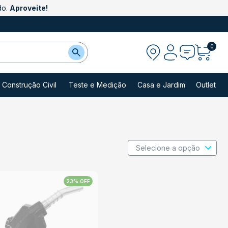
do.
Aproveite!
0
Construção Civil
Teste e Medição
Casa e Jardim
Outlet
23% OFF