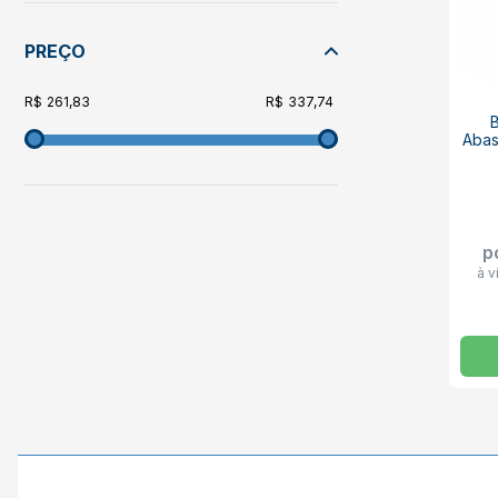
PREÇO
261,83
337,74
Abas
p
à v