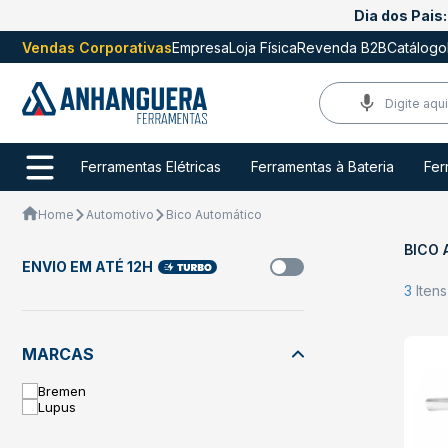
Dia dos Pais:
Vendas Corporativas
Empresa
Loja Física
Revenda B2B
Catálogo
Ferramentas Elétricas
Ferramentas à Bateria
Fer
Home
Automotivo
Bico Automático
BICO
ENVIO EM ATÉ 12H
3
Iten
MARCAS
Bremen
Lupus