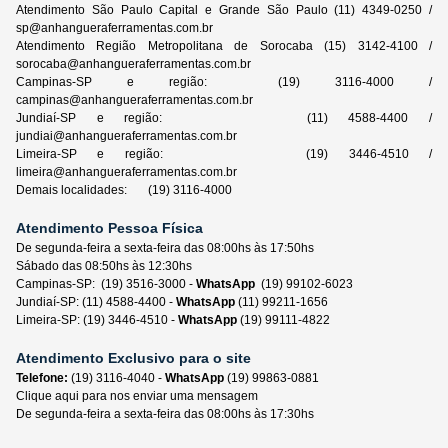
Atendimento São Paulo Capital e Grande São Paulo (11) 4349-0250 /
sp@anhangueraferramentas.com.br
Atendimento Região Metropolitana de Sorocaba (15) 3142-4100 /
sorocaba@anhangueraferramentas.com.br
Campinas-SP e região: (19) 3116-4000 /
campinas@anhangueraferramentas.com.br
Jundiaí-SP e região: (11) 4588-4400 /
jundiai@anhangueraferramentas.com.br
Limeira-SP e região: (19) 3446-4510 /
limeira@anhangueraferramentas.com.br
Demais localidades: (19) 3116-4000
Atendimento Pessoa Física
De segunda-feira a sexta-feira das 08:00hs às 17:50hs
Sábado das 08:50hs às 12:30hs
Campinas-SP: (19) 3516-3000 -
WhatsApp
(19) 99102-6023
Jundiaí-SP: (11) 4588-4400 -
WhatsApp
(11) 99211-1656
Limeira-SP: (19) 3446-4510 -
WhatsApp
(19) 99111-4822
Atendimento Exclusivo para o site
Telefone:
(19) 3116-4040 -
WhatsApp
(19) 99863-0881
Clique aqui para nos enviar uma mensagem
De segunda-feira a sexta-feira das 08:00hs às 17:30hs