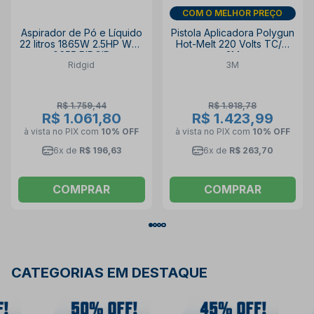
DIA DOS PAIS
Aspirador de Pó e Líquido
Pistola Aplicadora Polygun
22 litros 1865W 2.5HP WD-
Hot-Melt 220 Volts TC/Q
0655 RIDGID
3M
Ridgid
3M
R$ 1.759,44
R$ 1.918,78
R$ 1.061,80
R$ 1.423,99
à vista no PIX
com
10% OFF
à vista no PIX
com
10% OFF
6x de
R$ 196,63
6x de
R$ 263,70
COMPRAR
COMPRAR
CATEGORIAS EM DESTAQUE