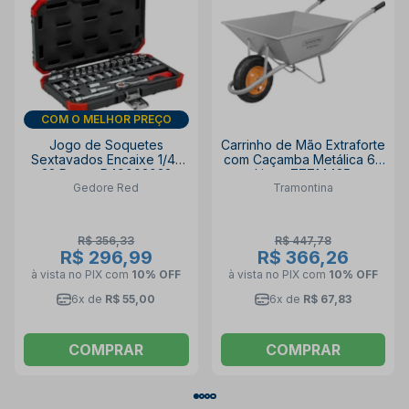
DIA DOS PAIS
Jogo de Soquetes
Carrinho de Mão Extraforte
Sextavados Encaixe 1/4"
com Caçamba Metálica 65
33 Peças R49003033
Litros 77714435
Gedore Red
Tramontina
GEDORE RED
TRAMONTINA
R$ 356,33
R$ 447,78
R$ 296,99
R$ 366,26
à vista no PIX
com
10% OFF
à vista no PIX
com
10% OFF
6x de
R$ 55,00
6x de
R$ 67,83
COMPRAR
COMPRAR