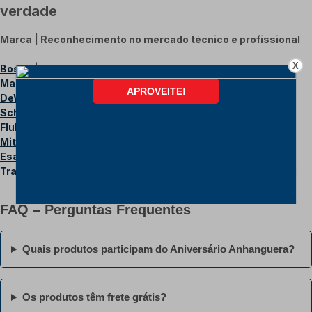
verdade
Marca | Reconhecimento no mercado técnico e profissional
X
Bosch
| Ferramentas robustas e alta performance
Makita
| Eficiência e durabilidade profissional
DeWalt
| Potência e resistência para uso intenso
Schulz
| Referência em compressores e pneumática
Fluke
| Precisão em medições elétricas
Mitutoyo
| Excelência mundial em metrologia
Esab
| Soluções profissionais em limpeza
Tramontina PRO
| Ferramentas completas para uso profissional
FAQ – Perguntas Frequentes
Quais produtos participam do Aniversário Anhanguera?
Os produtos têm frete grátis?