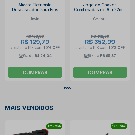
Alicate Eletricista
Jogo de Chaves
Descascador Para Fios
Combinadas de 6 a 22mm
Auto Ajustável de 0,2mm a
com 17 Peças 1B-17M
Irwin
Gedore
6,0mm 2078300 IRWIN
GEDORE
R$ 153,89
R$ 412,33
R$ 129,79
R$ 352,99
à vista no PIX
com
10% OFF
à vista no PIX
com
10% OFF
6x de
R$ 24,04
6x de
R$ 65,37
COMPRAR
COMPRAR
MAIS VENDIDOS
17% OFF
18% OFF