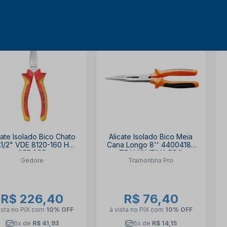
cate Isolado Bico Chato
Alicate Isolado Bico Meia
.1/2" VDE 8120-160 H
Cana Longo 8'' 44004183
GEDORE
TRAMONTINA PRO
Gedore
Tramontina Pro
R$ 226,40
R$ 76,40
ista no PIX
com
10% OFF
à vista no PIX
com
10% OFF
6x de
R$ 41,93
6x de
R$ 14,15