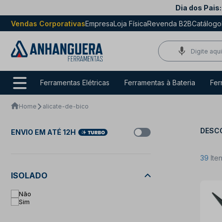
Dia dos Pais:
Vendas Corporativas
Empresa
Loja Física
Revenda B2B
Catálogo
Ferramentas Elétricas
Ferramentas à Bateria
Fer
Home
alicate-de-bico
DESCO
ENVIO EM ATÉ 12H
39
Ite
ISOLADO
Não
Sim