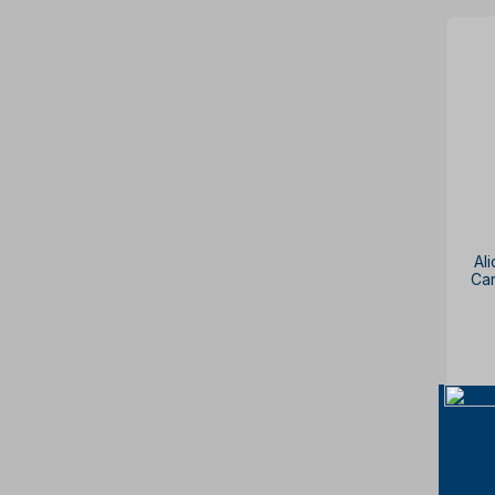
Al
Ca
p
à v