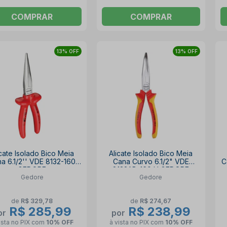
COMPRAR
COMPRAR
13% OFF
13% OFF
icate Isolado Bico Meia
Alicate Isolado Bico Meia
a 6.1/2'' VDE 8132-160
Cana Curvo 6.1/2" VDE
C
GEDORE
8132AB-160 H GEDORE
Gedore
Gedore
de
R$ 329,78
de
R$ 274,67
R$ 285,99
R$ 238,99
or
por
ista no PIX
com
10% OFF
à vista no PIX
com
10% OFF