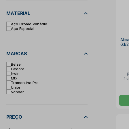
MATERIAL
Aço Cromo Vanádio
Aço Especial
Alic
6.1/
MARCAS
Belzer
Gedore
Irwin
Mtx
à v
Tramontina Pro
Unior
Vonder
PREÇO