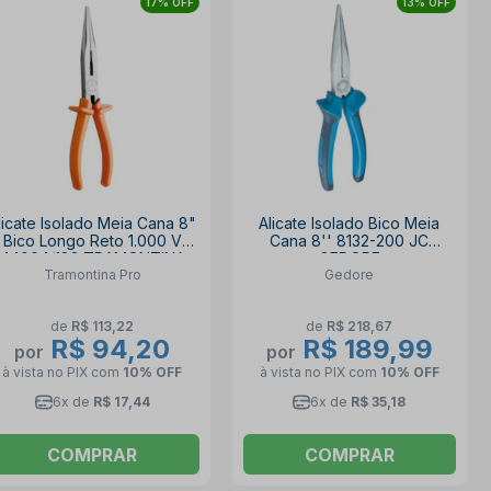
17% OFF
13% OFF
licate Isolado Meia Cana 8"
Alicate Isolado Bico Meia
Bico Longo Reto 1.000 V
Cana 8'' 8132-200 JC
44004/182 TRAMONTINA
GEDORE
Tramontina Pro
Gedore
PRO
de
R$ 113,22
de
R$ 218,67
R$ 94,20
R$ 189,99
por
por
à vista no PIX
com
10% OFF
à vista no PIX
com
10% OFF
6x de
R$ 17,44
6x de
R$ 35,18
COMPRAR
COMPRAR