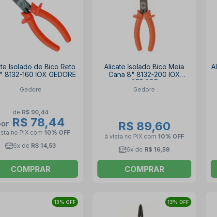
ate Isolado de Bico Reto
Alicate Isolado Bico Meia
A
2" 8132-160 IOX GEDORE
Cana 8" 8132-200 IOX
GEDORE
Gedore
Gedore
de
R$ 90,44
R$ 78,44
por
R$ 89,60
ista no PIX
com
10% OFF
à vista no PIX
com
10% OFF
6x de
R$ 14,53
6x de
R$ 16,59
COMPRAR
COMPRAR
13% OFF
13% OFF