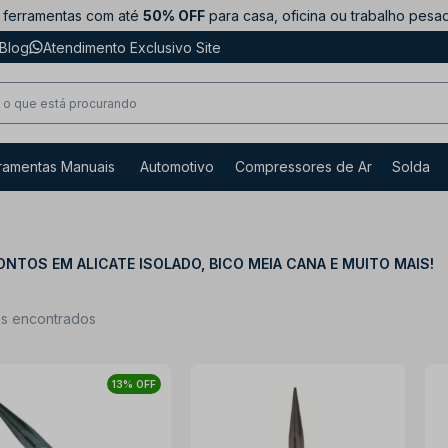
ferramentas com até
50% OFF
para casa, oficina ou trabalho pesa
Blog
Atendimento Exclusivo Site
ramentas Manuais
Automotivo
Compressores de Ar
Solda
NTOS EM ALICATE ISOLADO, BICO MEIA CANA E MUITO MAIS!
ns encontrados
13% OFF