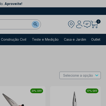
do.
Aproveite!
0
Construção Civil
Teste e Medição
Casa e Jardim
Outlet
21% OFF
17% OFF