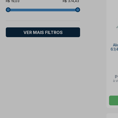
19,03
374,43
VER MAIS FILTROS
Al
6.1
p
à v