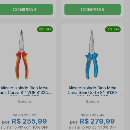
COMPRAR
COMPRAR
13% OFF
13% OFF
Alicate Isolado Bico Meia
Alicate Isolado Bico Meia
ana Curvo 8'' VDE 8132AB-
Cana Sem Corte 8'' 8136-
200 H GEDORE
200 JC GEDORE
Gedore
Gedore
de
R$ 295,22
de
R$ 322,44
R$ 255,99
R$ 279,99
por
por
à vista no PIX
com
10% OFF
à vista no PIX
com
10% OFF