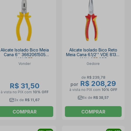
Alicate Isolado Bico Meia
Alicate Isolado Bico Reto
Cana 6'' 3662061505
Meia Cana 6.1/2'' VDE 8132-
VONDER
160H GEDORE
Vonder
Gedore
de
R$ 239,78
R$ 208,29
por
R$ 31,50
à vista no PIX
com
10% OFF
à vista no PIX
com
10% OFF
6x de
R$ 38,57
3x de
R$ 11,67
COMPRAR
COMPRAR