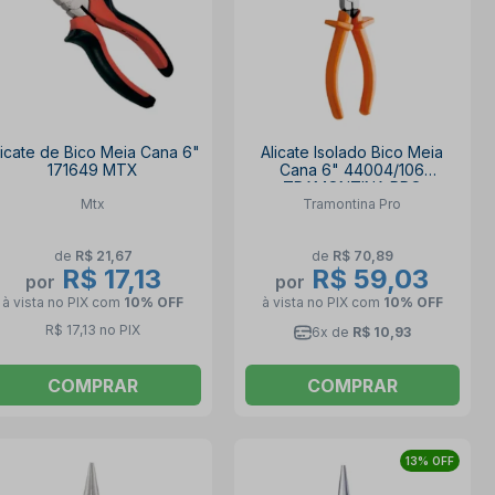
licate de Bico Meia Cana 6"
Alicate Isolado Bico Meia
171649 MTX
Cana 6" 44004/106
TRAMONTINA PRO
Mtx
Tramontina Pro
de
R$ 21,67
de
R$ 70,89
R$ 17,13
R$ 59,03
por
por
à vista no PIX
com
10% OFF
à vista no PIX
com
10% OFF
R$ 17,13 no PIX
6x de
R$ 10,93
COMPRAR
COMPRAR
13% OFF