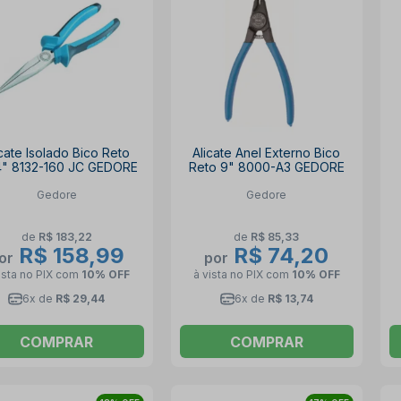
icate Isolado Bico Reto
Alicate Anel Externo Bico
/4" 8132-160 JC GEDORE
Reto 9" 8000-A3 GEDORE
Gedore
Gedore
de
R$ 183,22
de
R$ 85,33
R$ 158,99
R$ 74,20
or
por
ista no PIX
com
10% OFF
à vista no PIX
com
10% OFF
6x de
R$ 29,44
6x de
R$ 13,74
COMPRAR
COMPRAR