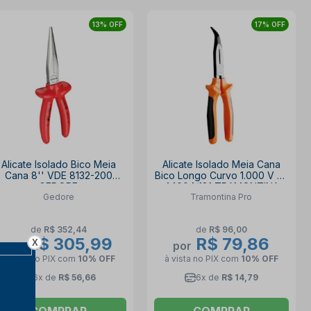
13% OFF
17% OFF
Alicate Isolado Bico Meia
Alicate Isolado Meia Cana
Cana 8'' VDE 8132-200
Bico Longo Curvo 1.000 V 8"
GEDORE
44004/181 TRAMONTINA
Gedore
Tramontina Pro
PRO
de
R$ 352,44
de
R$ 96,00
R$ 305,99
R$ 79,86
X
por
por
à vista no PIX
com
10% OFF
à vista no PIX
com
10% OFF
6x de
R$ 56,66
6x de
R$ 14,79
COMPRAR
COMPRAR