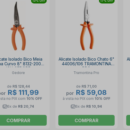
13% OFF
17% OFF
icate Isolado Bico Meia
Alicate Isolado Bico Chato 6"
A
a Curvo 8" 8132-200A
44006/106 TRAMONTINA
IOX GEDORE
PRO
Gedore
Tramontina Pro
de
R$ 128,44
de
R$ 71,00
R$ 111,99
R$ 59,08
por
por
ista no PIX
com
10% OFF
à vista no PIX
com
10% OFF
6x de
R$ 20,74
6x de
R$ 10,94
COMPRAR
COMPRAR