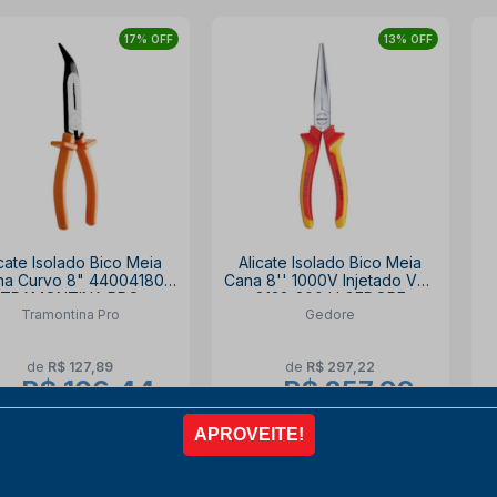
17% OFF
13% OFF
icate Isolado Bico Meia
Alicate Isolado Bico Meia
na Curvo 8" 44004180
Cana 8'' 1000V Injetado VDE
TRAMONTINA PRO
8132-200 H GEDORE
Tramontina Pro
Gedore
de
R$ 127,89
de
R$ 297,22
R$ 106,44
R$ 257,99
or
por
ista no PIX
com
10% OFF
à vista no PIX
com
10% OFF
6x de
R$ 19,71
6x de
R$ 47,78
COMPRAR
COMPRAR