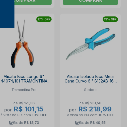
17% OFF
13% OFF
Alicate Bico Longo 6"
Alicate Isolado Bico Meia
44074/101 TRAMONTINA
Cana Curvo 6'' 8132AB-160
PRO
JC GEDORE
Tramontina Pro
Gedore
de
R$ 121,56
de
R$ 251,56
R$ 101,15
R$ 218,99
por
por
à vista no PIX
com
10% OFF
à vista no PIX
com
10% OFF
6x de
R$ 18,73
6x de
R$ 40,55